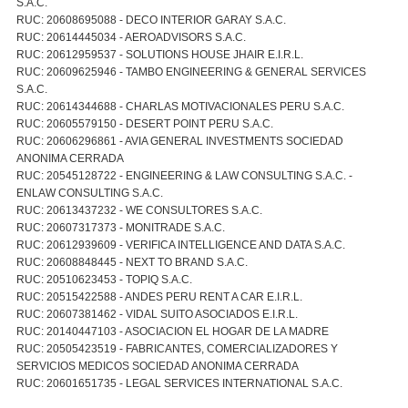
S.A.C.
RUC: 20608695088 - DECO INTERIOR GARAY S.A.C.
RUC: 20614445034 - AEROADVISORS S.A.C.
RUC: 20612959537 - SOLUTIONS HOUSE JHAIR E.I.R.L.
RUC: 20609625946 - TAMBO ENGINEERING & GENERAL SERVICES
S.A.C.
RUC: 20614344688 - CHARLAS MOTIVACIONALES PERU S.A.C.
RUC: 20605579150 - DESERT POINT PERU S.A.C.
RUC: 20606296861 - AVIA GENERAL INVESTMENTS SOCIEDAD
ANONIMA CERRADA
RUC: 20545128722 - ENGINEERING & LAW CONSULTING S.A.C. -
ENLAW CONSULTING S.A.C.
RUC: 20613437232 - WE CONSULTORES S.A.C.
RUC: 20607317373 - MONITRADE S.A.C.
RUC: 20612939609 - VERIFICA INTELLIGENCE AND DATA S.A.C.
RUC: 20608848445 - NEXT TO BRAND S.A.C.
RUC: 20510623453 - TOPIQ S.A.C.
RUC: 20515422588 - ANDES PERU RENT A CAR E.I.R.L.
RUC: 20607381462 - VIDAL SUITO ASOCIADOS E.I.R.L.
RUC: 20140447103 - ASOCIACION EL HOGAR DE LA MADRE
RUC: 20505423519 - FABRICANTES, COMERCIALIZADORES Y
SERVICIOS MEDICOS SOCIEDAD ANONIMA CERRADA
RUC: 20601651735 - LEGAL SERVICES INTERNATIONAL S.A.C.