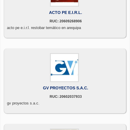
ACTO PE E.I.R.L.
RUC: 20609268906
acto pe e.i.r.l. restobar temático en arequipa
GV PROYECTOS S.A.C.
RUC: 20602037933
gv proyectos s.a.c.