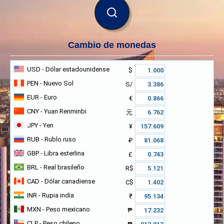
BUSCAR
Cambio de monedas
USD
- Dólar estadounidense
$
PEN
- Nuevo Sol
S/
EUR
- Euro
€
CNY
- Yuan Renminbi
元
JPY
- Yen
¥
RUB
- Rublo ruso
₽
GBP
- Libra esterlina
£
BRL
- Real brasileño
R$
CAD
- Dólar canadiense
C$
INR
- Rupia india
₹
MXN
- Peso mexicano
₱
CLP
- Peso chileno