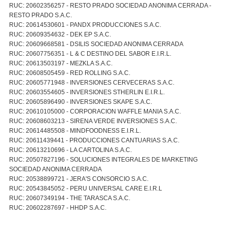
RUC: 20602356257 - RESTO PRADO SOCIEDAD ANONIMA CERRADA -
RESTO PRADO S.A.C.
RUC: 20614530601 - PANDX PRODUCCIONES S.A.C.
RUC: 20609354632 - DEK EP S.A.C.
RUC: 20609668581 - DSILIS SOCIEDAD ANONIMA CERRADA
RUC: 20607756351 - L & C DESTINO DEL SABOR E.I.R.L.
RUC: 20613503197 - MEZKLA S.A.C.
RUC: 20608505459 - RED ROLLING S.A.C.
RUC: 20605771948 - INVERSIONES CERVECERAS S.A.C.
RUC: 20603554605 - INVERSIONES STHERLIN E.I.R.L.
RUC: 20605896490 - INVERSIONES SKAPE S.A.C.
RUC: 20610105000 - CORPORACION WAFFLE MANIA S.A.C.
RUC: 20608603213 - SIRENA VERDE INVERSIONES S.A.C.
RUC: 20614485508 - MINDFOODNESS E.I.R.L.
RUC: 20611439441 - PRODUCCIONES CANTUARIAS S.A.C.
RUC: 20613210696 - LA CARTOLINA S.A.C.
RUC: 20507827196 - SOLUCIONES INTEGRALES DE MARKETING
SOCIEDAD ANONIMA CERRADA
RUC: 20538899721 - JERA'S CONSORCIO S.A.C.
RUC: 20543845052 - PERU UNIVERSAL CARE E.I.R.L
RUC: 20607349194 - THE TARASCA S.A.C.
RUC: 20602287697 - HHDP S.A.C.