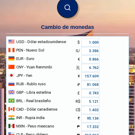
BUSCAR
Cambio de monedas
USD
- Dólar estadounidense
$
PEN
- Nuevo Sol
S/
EUR
- Euro
€
CNY
- Yuan Renminbi
元
JPY
- Yen
¥
RUB
- Rublo ruso
₽
GBP
- Libra esterlina
£
BRL
- Real brasileño
R$
CAD
- Dólar canadiense
C$
INR
- Rupia india
₹
MXN
- Peso mexicano
₱
CLP
- Peso chileno