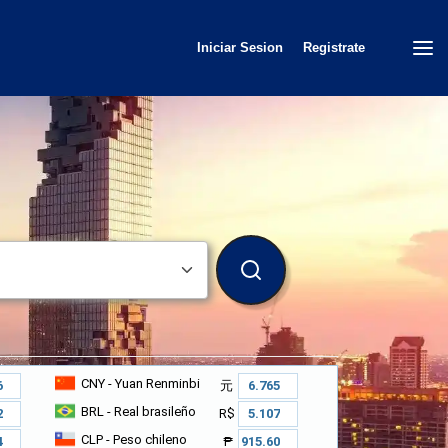
Iniciar Sesion
Registrate
BUSCAR
CNY
- Yuan Renminbi
元
BRL
- Real brasileño
R$
CLP
- Peso chileno
₱