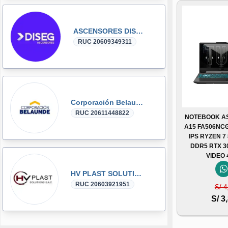
ASCENSORES DISEG
RUC 20609349311
Corporación Belaunde
RUC 20611448822
NOTEBOOK AS
A15 FA506NCG
IPS RYZEN 7
DDR5 RTX 3
VIDEO
HV PLAST SOLUTIONS
RUC 20603921951
S/ 4
S/ 3