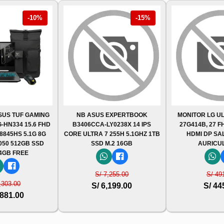
-10%
-15%
US TUF GAMING
NB ASUS EXPERTBOOK
MONITOR LG U
-HN334 15.6 FHD
B3406CCA-LY0238X 14 IPS
27G414B, 27 F
 8845HS 5.1G 8G
CORE ULTRA 7 255H 5.1GHZ 1TB
HDMI DP SA
050 512GB SSD
SSD M.2 16GB
AURICU
 4GB FREE
S/ 7,255.00
S/ 49
,303.00
S/ 6,199.00
S/ 44
,881.00