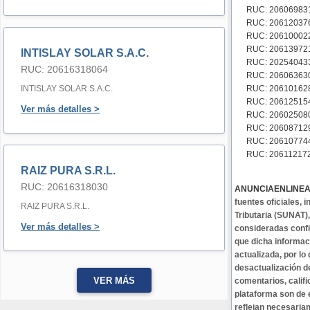
RUC: 206069831
RUC: 206120376
RUC: 206100022
RUC: 206139721
INTISLAY SOLAR S.A.C.
RUC: 202540433
RUC: 20616318064
RUC: 206063630
INTISLAY SOLAR S.A.C.
RUC: 20610162
RUC: 20612515
Ver más detalles >
RUC: 206025080
RUC: 2060871293
RUC: 206107744
RUC: 206112172
RAIZ PURA S.R.L.
RUC: 20616318030
ANUNCIAENLINE
fuentes oficiales,
RAIZ PURA S.R.L.
Tributaria (SUNAT)
Ver más detalles >
consideradas confi
que dicha informa
actualizada, por lo
desactualización d
VER MÁS
comentarios, califi
plataforma son de 
reflejan necesaria