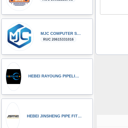
MJC COMPUTER SAC
RUC 20615331016
HEBEI RAYOUNG PIPELINE TECHNOLOGY CO., LTD
HEBEI JINSHENG PIPE FITTING MANUFACTURING CO., LT