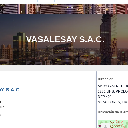
VASALESAY S.A.C.
Direccion:
AV. MONSEÑOR R
Y S.A.C.
1281 URB. PROL
.C.
DEP 401
n
MIRAFLORES, LIMA
507
Ubicación de la e
+