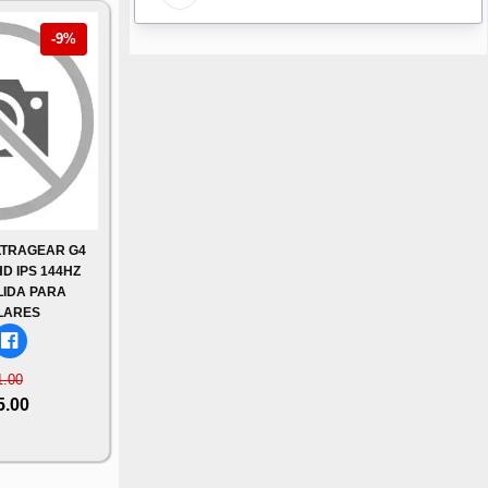
-9%
LTRAGEAR G4
HD IPS 144HZ
LIDA PARA
LARES
1.00
5.00