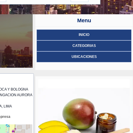
Menu
INICIO
CATEGORIAS
UBICACIONES
OCA Y BOLOGNA
ONGACION AURORA
, LIMA
mpresa