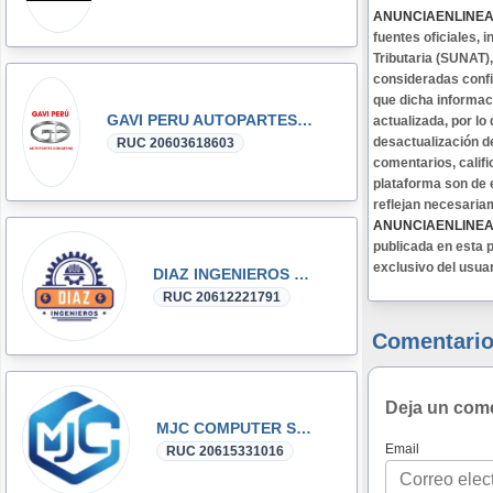
ANUNCIAENLINE
fuentes oficiales,
Tributaria (SUNAT)
consideradas confi
que dicha informa
GAVI PERU AUTOPARTES DONGFENG y DFSK GLORY
actualizada, por lo
desactualización d
RUC 20603618603
comentarios, califi
plataforma son de 
reflejan necesaria
ANUNCIAENLINE
publicada en esta p
exclusivo del usua
DIAZ INGENIEROS SRL
RUC 20612221791
Comentario
Deja un com
MJC COMPUTER SAC
Email
RUC 20615331016