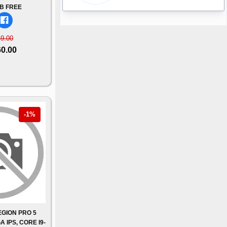
B FREE
49.00
60.00
-1%
GION PRO 5
 IPS, CORE I9-