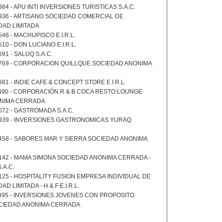
84 - APU INTI INVERSIONES TURISTICAS S.A.C.
936 - ARTISANO SOCIEDAD COMERCIAL DE
DAD LIMITADA
46 - MACHUPISCO E.I.R.L.
10 - DON LUCIANO E.I.R.L.
91 - SALUQ S.A.C.
5769 - CORPORACION QUILLQUE SOCIEDAD ANONIMA
81 - INDIE CAFE & CONCEPT STORE E.I.R.L.
490 - CORPORACIÓN R & B COCA RESTO LOUNGE
NIMA CERRADA
072 - GASTROMADA S.A.C.
6939 - INVERSIONES GASTRONOMICAS YURAQ
458 - SABORES MAR Y SIERRA SOCIEDAD ANONIMA
142 - MAMA SIMONA SOCIEDAD ANONIMA CERRADA -
.A.C.
125 - HOSPITALITY FUSION EMPRESA INDIVIDUAL DE
 LIMITADA - H & F E.I.R.L.
495 - INVERSIONES JOVENES CON PROPOSITO
OCIEDAD ANONIMA CERRADA