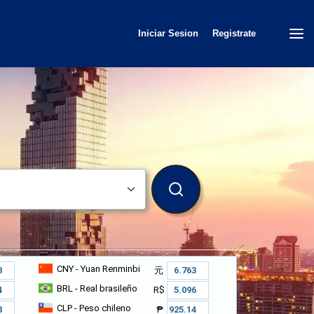
Iniciar Sesion
Registrate
BUSCAR
CNY
- Yuan Renminbi
元
BRL
- Real brasileño
R$
CLP
- Peso chileno
₱