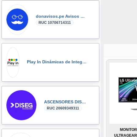
donavisos.pe Avisos Clasificados
RUC 10706714311
Play In Dinámicas de Integración, Gymkanas, Eventos Corporativos
ASCENSORES DISEG
RUC 20609349311
MONITOR
ULTRAGEAR G