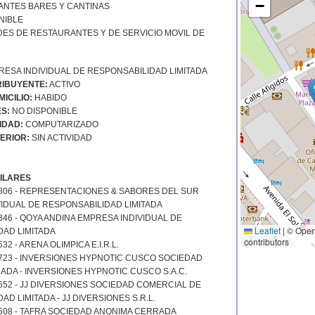
−
NTES BARES Y CANTINAS
NIBLE
DES DE RESTAURANTES Y DE SERVICIO MOVIL DE
ESA INDIVIDUAL DE RESPONSABILIDAD LIMITADA
IBUYENTE:
ACTIVO
ICILIO:
HABIDO
S:
NO DISPONIBLE
IDAD:
COMPUTARIZADO
ERIOR:
SIN ACTIVIDAD
ILARES
806 - REPRESENTACIONES & SABORES DEL SUR
IDUAL DE RESPONSABILIDAD LIMITADA
346 - QOYA ANDINA EMPRESA INDIVIDUAL DE
Leaflet
|
© Open
DAD LIMITADA
contributors
32 - ARENA OLIMPICA E.I.R.L.
723 - INVERSIONES HYPNOTIC CUSCO SOCIEDAD
DA - INVERSIONES HYPNOTIC CUSCO S.A.C.
652 - JJ DIVERSIONES SOCIEDAD COMERCIAL DE
D LIMITADA - JJ DIVERSIONES S.R.L.
608 - TAFRA SOCIEDAD ANONIMA CERRADA