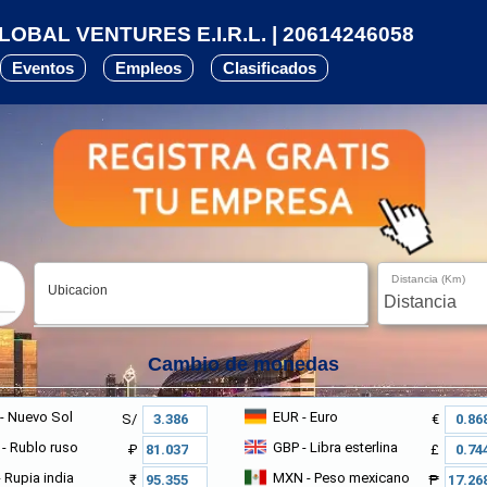
OBAL VENTURES E.I.R.L. | 20614246058
Eventos
Empleos
Clasificados
Distancia (Km)
Ubicacion
Cambio de monedas
- Nuevo Sol
EUR
- Euro
S/
€
- Rublo ruso
GBP
- Libra esterlina
₽
£
 Rupia india
MXN
- Peso mexicano
₹
₱