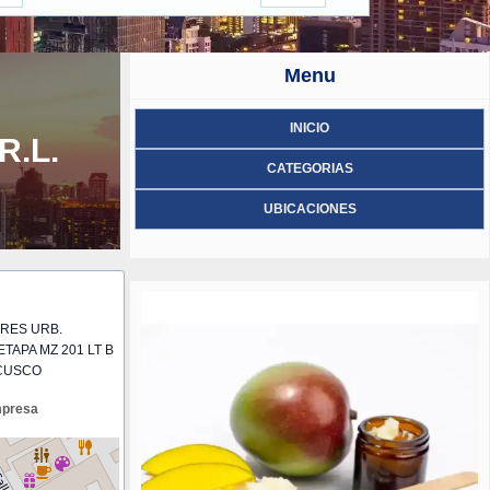
Menu
INICIO
R.L.
CATEGORIAS
UBICACIONES
ORES URB.
TAPA MZ 201 LT B
CUSCO
mpresa