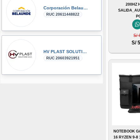
200HZ 
Corporación Belaunde
SALIDA_AU
RUC 20611448822
P
S/ 
S/ 
HV PLAST SOLUTIONS
RUC 20603921951
NOTEBOOK GA
16 RYZEN 9-8