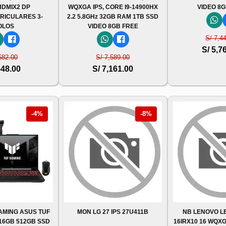
HDMIX2 DP
WQXGA IPS, CORE I9-14900HX
VIDEO 8G
RICULARES 3-
2.2 5.8GHz 32GB RAM 1TB SSD
OLOS
VIDEO 8GB FREE
S/ 7,4
S/ 5,7
682.00
S/ 7,589.00
548.00
S/ 7,161.00
-4%
-8%
MING ASUS TUF
MON LG 27 IPS 27U411B
NB LENOVO LE
 16GB 512GB SSD
16IRX10 16 WQXGA