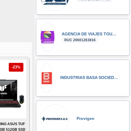
AGENCIA DE VIAJES TOURS CAMINOS SUR TRAVEL S.R.L.
RUC 20601263816
-23%
INDUSTRIAS BASA SOCIEDAD ANONIMA CERRADA-INDUBASA S.A.C.
Provigen
ING ASUS TUF
6GB 512GB SSD