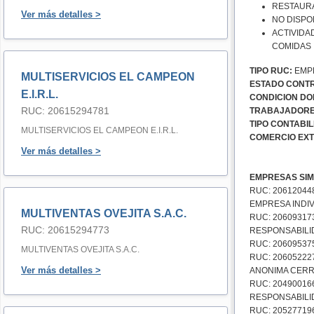
RESTAURA
Ver más detalles >
NO DISPO
ACTIVIDA
COMIDAS
TIPO RUC:
EMPR
MULTISERVICIOS EL CAMPEON
ESTADO CONTR
E.I.R.L.
CONDICION DOM
RUC: 20615294781
TRABAJADORE
TIPO CONTABIL
MULTISERVICIOS EL CAMPEON E.I.R.L.
COMERCIO EXT
Ver más detalles >
EMPRESAS SIM
RUC: 20612044
EMPRESA INDIV
MULTIVENTAS OVEJITA S.A.C.
RUC: 20609317
RUC: 20615294773
RESPONSABILI
RUC: 206095375
MULTIVENTAS OVEJITA S.A.C.
RUC: 20605222
Ver más detalles >
ANONIMA CERRA
RUC: 20490016
RESPONSABILIDA
RUC: 20527719