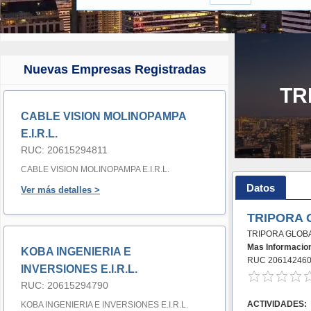
Nuevas Empresas Registradas
TR
CABLE VISION MOLINOPAMPA
E.I.R.L.
RUC: 20615294811
CABLE VISION MOLINOPAMPA E.I.R.L.
Datos
Ver más detalles >
TRIPORA 
TRIPORA GLOBA
Mas Informacio
KOBA INGENIERIA E
RUC 20614246
INVERSIONES E.I.R.L.
RUC: 20615294790
ACTIVIDADES:
KOBA INGENIERIA E INVERSIONES E.I.R.L.