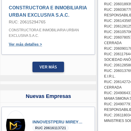
RUC: 206018939
CONSTRUCTORA E INMOBILIARIA
RUC: 20603677
URBAN EXCLUSIVA S.A.C.
RESPONSABILI
RUC: 206143565
RUC: 20615294765
RUC: 206128125
CONSTRUCTORA E INMOBILIARIA URBAN
RUC: 206105706
EXCLUSIVA S.A.C.
RUC: 2060780
CERRADA
Ver más detalles >
RUC: 206090178
RUC: 20611764
SOCIEDAD ANÓ
RUC: 20612858
VER MÁS
RUC: 2060137
E.I.R.L.
RUC: 20614272
CERRADA
RUC: 20490643
Nuevas Empresas
MAMA SIMONA S
RUC: 20490779
RESPONSABILIDAD
RUC: 20611803
MINISTRIES S
INNOVESTPERU MIREYKA GROUP SAC
RUC 20616113721