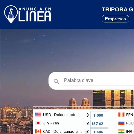
TRIPORA GL
Empresas
USD
- Dólar estadounidense
PEN
$
JPY
- Yen
RUB
¥
CAD
- Dólar canadiense
INR
-
C$