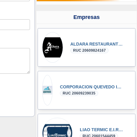
Empresas
ALDARA RESTAURANTE SNACK S.A.C
RUC 20609824167
CORPORACION QUEVEDO INMOBILIARIA & CONSTRUCTORA SOCIEDAD ANONIMA CERRADA
RUC 20609239035
LIAO TERMIC E.I.R.L.
RUC 20601544459