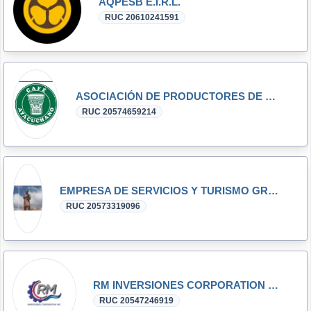
AQPESB E.I.R.L.
RUC 20610241591
ASOCIACIÓN DE PRODUCTORES DE CAFÉ VRAE AYACUCHO
RUC 20574659214
EMPRESA DE SERVICIOS Y TURISMO GRC SOCIEDAD COMERCIAL DE RESPONSABILIDAD LIMITADA
RUC 20573319096
RM INVERSIONES CORPORATION S.A.C.
RUC 20547246919