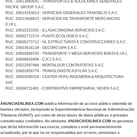
RUC: 20613880641 - TRANSPORTES & SOLUCIONES GENERALES
PACIFIC GROUP S.A.C.
RUC: 20614293013 - SERVICIOS GENERALES TRANSELSI S.A.C.
RUC: 20613408623 - SERVICIOS DE TRANSPORTE MERCANCIAS
E.I.R.L.
RUC: 20610223291 - ILLASACONGONA SERVICIOS S.A.C.
RUC: 20602772374 - PUNTO ECOLOGICO S.A.C.
RUC: 20606273712 - HL ESTRUCTURAS E CONSTRUCCIONES S.A.C.
RUC: 20603616139 - DECORCUIPA S.A.C.
RUC: 20603689705 - TRANSPORTE Y MEGA SERVICIOS BARZA E.I.R.L.
RUC: 20608830406 - CJCJ S.A.C.
RUC: 20522597466 - MONTALSUR CONTRATISTAS S.A.C.
RUC: 20601859778 - TRANSLOGISTICA DYLAN S.A.C.
RUC: 20603590318 - CENTER PERU INGENIERIA & ARQUITECTURA
SAC
RUC: 20608711491 - CORPORATIVO EMPRESARIAL SEVEN S.A.C.
ANUNCIAENLINEA.COM
publica información de acceso público obtenida de
fuentes oficiales, incluyendo la Superintendencia Nacional de Administración
Tributaria (SUNAT), así como de otras bases de datos públicas o privadas
consideradas confiables. No obstante,
ANUNCIAENLINEA.COM
no garantiza
que dicha información sea exacta, completa o esté permanentemente
actualizada, por lo que no se responsabiliza por errores, omisiones o