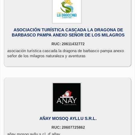
ASOCIACIÓN TURÍSTICA CASCADA LA DRAGONA DE
BARBASCO PAMPA ANEXO SEÑOR DE LOS MILAGROS
RUC: 20611432772
asociación turística cascada la dragona de barbasco pampa anexo
señor de los milagros naturaleza y aventuras
AÑAY MOSOQ AYLLU S.R.L.
RUC: 20607725862
añay mosoq ayllu s.r.l. d' añay