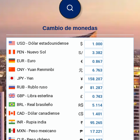
BUSCAR
Cambio de monedas
USD
- Dólar estadounidense
$
PEN
- Nuevo Sol
S/
EUR
- Euro
€
CNY
- Yuan Renminbi
元
JPY
- Yen
¥
RUB
- Rublo ruso
₽
GBP
- Libra esterlina
£
BRL
- Real brasileño
R$
CAD
- Dólar canadiense
C$
INR
- Rupia india
₹
MXN
- Peso mexicano
₱
CLP
- Peso chileno