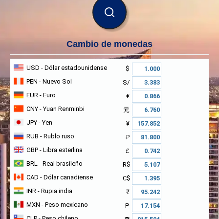
BUSCAR
Cambio de monedas
USD
- Dólar estadounidense
$
PEN
- Nuevo Sol
S/
EUR
- Euro
€
CNY
- Yuan Renminbi
元
JPY
- Yen
¥
RUB
- Rublo ruso
₽
GBP
- Libra esterlina
£
BRL
- Real brasileño
R$
CAD
- Dólar canadiense
C$
INR
- Rupia india
₹
MXN
- Peso mexicano
₱
CLP
- Peso chileno