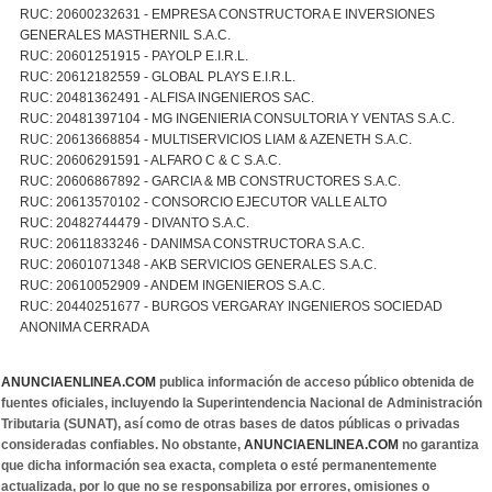
RUC: 20600232631 - EMPRESA CONSTRUCTORA E INVERSIONES
GENERALES MASTHERNIL S.A.C.
RUC: 20601251915 - PAYOLP E.I.R.L.
RUC: 20612182559 - GLOBAL PLAYS E.I.R.L.
RUC: 20481362491 - ALFISA INGENIEROS SAC.
RUC: 20481397104 - MG INGENIERIA CONSULTORIA Y VENTAS S.A.C.
RUC: 20613668854 - MULTISERVICIOS LIAM & AZENETH S.A.C.
RUC: 20606291591 - ALFARO C & C S.A.C.
RUC: 20606867892 - GARCIA & MB CONSTRUCTORES S.A.C.
RUC: 20613570102 - CONSORCIO EJECUTOR VALLE ALTO
RUC: 20482744479 - DIVANTO S.A.C.
RUC: 20611833246 - DANIMSA CONSTRUCTORA S.A.C.
RUC: 20601071348 - AKB SERVICIOS GENERALES S.A.C.
RUC: 20610052909 - ANDEM INGENIEROS S.A.C.
RUC: 20440251677 - BURGOS VERGARAY INGENIEROS SOCIEDAD
ANONIMA CERRADA
ANUNCIAENLINEA.COM
publica información de acceso público obtenida de
fuentes oficiales, incluyendo la Superintendencia Nacional de Administración
Tributaria (SUNAT), así como de otras bases de datos públicas o privadas
consideradas confiables. No obstante,
ANUNCIAENLINEA.COM
no garantiza
que dicha información sea exacta, completa o esté permanentemente
actualizada, por lo que no se responsabiliza por errores, omisiones o