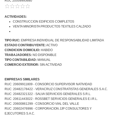
RUC 20559993680
ACTIVIDADES:
CONSTRUCCION EDIFICIOS COMPLETOS
VENTA MINORISTA PRODUCTOS TEXTILES CALZADO
TIPO RUC:
EMPRESA INDIVIDUAL DE RESPONSABILIDAD LIMITADA
ESTADO CONTRIBUYENTE:
ACTIVO
CONDICION DOMICILIO:
HABIDO
TRABAJADORES:
NO DISPONIBLE
TIPO CONTABILIDAD:
MANUAL
COMERCIO EXTERIOR:
SIN ACTIVIDAD
EMPRESAS SIMILARES
RUC: 20609911809 - CONSORCIO SUPERVISOR NATIVIDAD
RUC: 20482178422 - VERACRUZ CONSTRATISTAS GENERALES S.A.C.
RUC: 20482321322 - SALVA SERVICIOS GENERALES S.R.L.
RUC: 20611443022 - ROSSBET SERVICIOS GENERALES E.I.R.L.
RUC: 20600861299 - CONSORCIO VIAL DEL VALLE
RUC: 20602476996 - CORPORACION JJP CONSULTORES Y
EJECUTORES S.A.C.