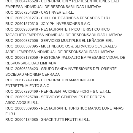
RUC: 20604745528 - CORPORACION Y REPRESENTACIONES CALI
EMPRESA INDIVIDUAL DE RESPONSABILIDAD LIMITADA
RUC: 20567254829 - CASTINVER E.I.R.L.
RUC: 20602501273 - CHILL OUT CARNES & PESCADOS E.I.R.L.
RUC: 20601570310 - JC Y PH INVERSIONES S.A.C.
RUC: 20609306948 - RESTAURANTE TIPICO TURISTICO RICO
TACACHITO EMPRESA INDIVIDUAL DE RESPONSABILIDAD LIMITADA
RUC: 20600887506 - SERVICIOS MULTIPLES EL LEÑADOR EIRL
RUC: 20608507095 - MULTINEGOCIOS & SERVICIOS GENERALES
JARELI EMPRESA INDIVIDUAL DE RESPONSABILIDAD LIMITADA
RUC: 20608178059 - RESTOBAR PALO ALTO EMPRESA INDIVIDUAL DE
RESPONSABILIDAD LIMITADA
RUC: 20606338423 - GRUPO PANDA INVERSIONES DEL ORIENTE
SOCIEDAD ANONIMA CERRADA
RUC: 20612749338 - CORPORACION AMAZONICA DE
ENTRETENIMIENTO S.A.C
RUC: 20567290469 - REPRESENTACIONES FIORI F & C E.I.R.L.
RUC: 20609525780 - SERVICIOS GENERALES DE PEREZ &
ASOCIADOS E.I.R.L.
RUC: 20603509065 - RESTAURANTE TURISTICO MANOS LORETANAS
E.I.R.L.
RUC: 20604134685 - SNACK TUTTI FRUTTI E.I.R.L.