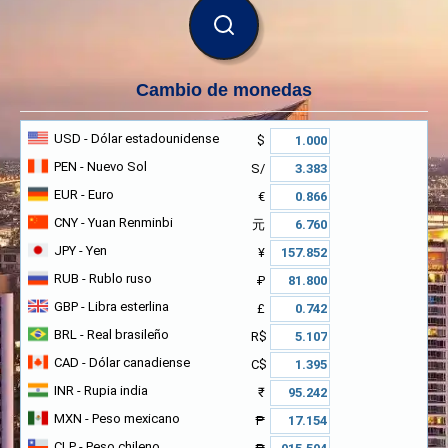
BUSCAR
Cambio de monedas
USD
- Dólar estadounidense
$
PEN
- Nuevo Sol
S/
EUR
- Euro
€
CNY
- Yuan Renminbi
元
JPY
- Yen
¥
RUB
- Rublo ruso
₽
GBP
- Libra esterlina
£
BRL
- Real brasileño
R$
CAD
- Dólar canadiense
C$
INR
- Rupia india
₹
MXN
- Peso mexicano
₱
CLP
- Peso chileno