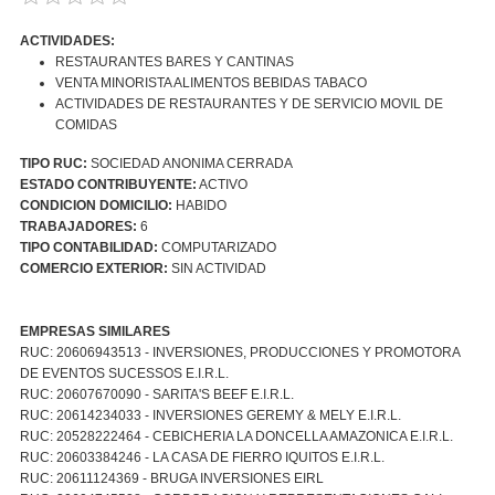
ACTIVIDADES:
RESTAURANTES BARES Y CANTINAS
VENTA MINORISTA ALIMENTOS BEBIDAS TABACO
ACTIVIDADES DE RESTAURANTES Y DE SERVICIO MOVIL DE
COMIDAS
TIPO RUC:
SOCIEDAD ANONIMA CERRADA
ESTADO CONTRIBUYENTE:
ACTIVO
CONDICION DOMICILIO:
HABIDO
TRABAJADORES:
6
TIPO CONTABILIDAD:
COMPUTARIZADO
COMERCIO EXTERIOR:
SIN ACTIVIDAD
EMPRESAS SIMILARES
RUC: 20606943513 - INVERSIONES, PRODUCCIONES Y PROMOTORA
DE EVENTOS SUCESSOS E.I.R.L.
RUC: 20607670090 - SARITA'S BEEF E.I.R.L.
RUC: 20614234033 - INVERSIONES GEREMY & MELY E.I.R.L.
RUC: 20528222464 - CEBICHERIA LA DONCELLA AMAZONICA E.I.R.L.
RUC: 20603384246 - LA CASA DE FIERRO IQUITOS E.I.R.L.
RUC: 20611124369 - BRUGA INVERSIONES EIRL