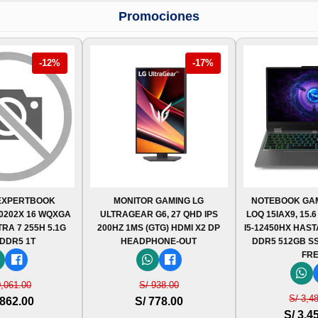
Promociones
-12%
-17%
EXPERTBOOK
MONITOR GAMING LG
NOTEBOOK GA
0202X 16 WQXGA
ULTRAGEAR G6, 27 QHD IPS
LOQ 15IAX9, 15.
TRA 7 255H 5.1G
200HZ 1MS (GTG) HDMI X2 DP
I5-12450HX HAST
 DDR5 1T
HEADPHONE-OUT
DDR5 512GB SS
FR
0,061.00
S/ 938.00
S/ 3,4
,862.00
S/ 778.00
S/ 3,4