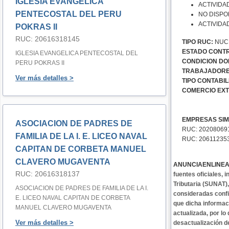
IGLESIA EVANGELICA
ACTIVIDA
PENTECOSTAL DEL PERU
NO DISPO
ACTIVIDA
POKRAS II
RUC: 20616318145
TIPO RUC:
NUC
ESTADO CONTR
IGLESIA EVANGELICA PENTECOSTAL DEL
CONDICION DOM
PERU POKRAS II
TRABAJADORE
Ver más detalles >
TIPO CONTABIL
COMERCIO EXT
EMPRESAS SIM
ASOCIACION DE PADRES DE
RUC: 20208069
FAMILIA DE LA I. E. LICEO NAVAL
RUC: 20611235
CAPITAN DE CORBETA MANUEL
CLAVERO MUGAVENTA
ANUNCIAENLINE
RUC: 20616318137
fuentes oficiales,
Tributaria (SUNAT)
ASOCIACION DE PADRES DE FAMILIA DE LA I.
consideradas confi
E. LICEO NAVAL CAPITAN DE CORBETA
que dicha informa
MANUEL CLAVERO MUGAVENTA
actualizada, por lo
Ver más detalles >
desactualización d