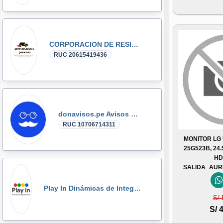
CORPORACION DE RESIDUOS SEGOVIA.PERU SAC
RUC 20615419436
donavisos.pe Avisos Clasificados
RUC 10706714311
MONITOR LG
25G523B, 24.
HD
SALIDA_AUR
Play In Dinámicas de Integración, Gymkanas, Eventos Corporativos
S/ 
S/ 