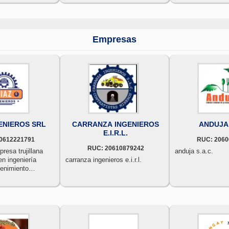
Empresas
ENIEROS SRL
CARRANZA INGENIEROS
ANDUJA 
E.I.R.L.
0612221791
RUC: 2060
RUC: 20610879242
esa trujillana
anduja s.a.c.
en ingeniería
carranza ingenieros e.i.r.l.
tenimiento
rvicios generales.
 brindando
egrales a
sector
 comercial e
 libertad.