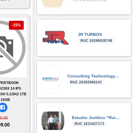
-15%
JR TURBOS
RUC 10296938748
Consulting Technology & Systems S.A.C
RUC 20392966243
XPERTBOOK
238X 14 IPS
5H 5.1GHZ 1TB
 16GB
Estudio Jurídico "Ruiz Salón"
55.00
RUC 1033427173
99.00