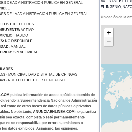
AV. FRANCISCO B
DES DE ADMINISTRACION PUBLICA EN GENERAL
EL INGENIO, NAZC
NIBLE
DES DE LA ADMINISTRACION PUBLICA EN GENERAL
Ubicación de la e
LEOS EJECUTORES
IBUYENTE:
ACTIVO
+
ICILIO:
HABIDO
−
S:
NO DISPONIBLE
IDAD:
MANUAL
ERIOR:
SIN ACTIVIDAD
ILARES
153 - MUNICIPALIDAD DISTRITAL DE CHINGAS
349 - NUCLEO EJECUTOR EL PARAISO
A.COM
publica información de acceso público obtenida de
 incluyendo la Superintendencia Nacional de Administración
, así como de otras bases de datos públicas o privadas
ables. No obstante,
ANUNCIAENLINEA.COM
no garantiza
ción sea exacta, completa o esté permanentemente
 que no se responsabiliza por errores, omisiones o
e los datos exhibidos. Asimismo, las opiniones,