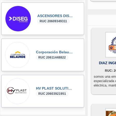
ASCENSORES DISEG
RUC 20609349311
Corporación Belaunde
RUC 20611448822
DIAZ ING
RUC: 2
somos una empr
especializada 
eléctrica, man
HV PLAST SOLUTIONS
industrial y se
RUC 20603921951
más de 2 años
soluciones int
empresas del 
agroindustrial,
industrial en la