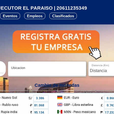
ECUTOR EL PARAISO | 20611235349
Eventos
Empleos
Clasificados
Distancia (Km)
Ubicacion
Cambio de monedas
- Nuevo Sol
EUR
- Euro
S/
€
- Rublo ruso
GBP
- Libra esterlina
₽
£
 Rupia india
MXN
- Peso mexicano
₹
₱