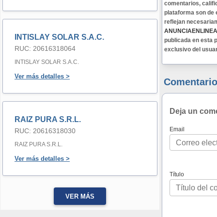
comentarios, califi
plataforma son de 
reflejan necesaria
ANUNCIAENLINE
INTISLAY SOLAR S.A.C.
publicada en esta p
RUC: 20616318064
exclusivo del usua
INTISLAY SOLAR S.A.C.
Ver más detalles >
Comentario
Deja un com
RAIZ PURA S.R.L.
Email
RUC: 20616318030
RAIZ PURA S.R.L.
Ver más detalles >
Título
VER MÁS