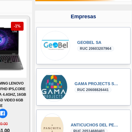
Empresas
-1%
GEOBEL SA
RUC 20603207964
MING LENOVO
GAMA PROJECTS S.A.C.
6 FHD IPS,CORE
RUC 20608826441
A 4.4GHZ, 16GB
D VIDEO 6GB
EE
89.00
ANTICUCHOS DEL PERU S.A.C.
51.00
RUC 20514680401