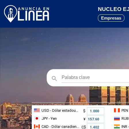
NUCLEO EJ
Empresas
USD
- Dólar estadounidense
PEN
$
JPY
- Yen
RUB
¥
CAD
- Dólar canadiense
INR
-
C$