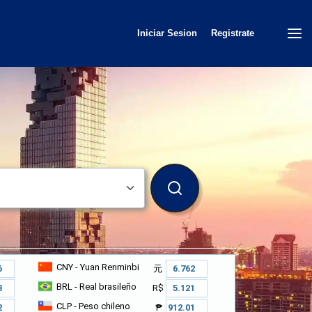
Iniciar Sesion
Registrate
BUSCAR
CNY
- Yuan Renminbi
元
BRL
- Real brasileño
R$
CLP
- Peso chileno
₱