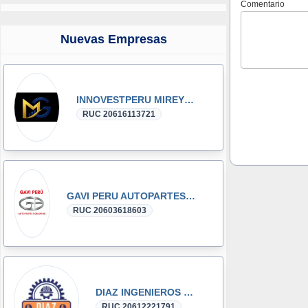
Comentario
Nuevas Empresas
INNOVESTPERU MIREYKA GROUP SAC
RUC 20616113721
GAVI PERU AUTOPARTES DONGFENG y DFSK GLORY
RUC 20603618603
DIAZ INGENIEROS SRL
RUC 20612221791