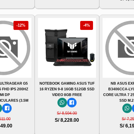
-12%
-4%
 ULTRAGEAR G5
NOTEBOOK GAMING ASUS TUF
NB ASUS E
5 FHD IPS 200HZ
16 RYZEN 9-8 16GB 512GB SSD
B3406CCA-LY0
MI DP
VIDEO 8GB FREE
CORE ULTRA 7 25
ICULARES (3.5M
SSD M.2
S/ 8,594.00
511.00
S/ 7,2
S/ 8,228.00
449.00
S/ 6,1