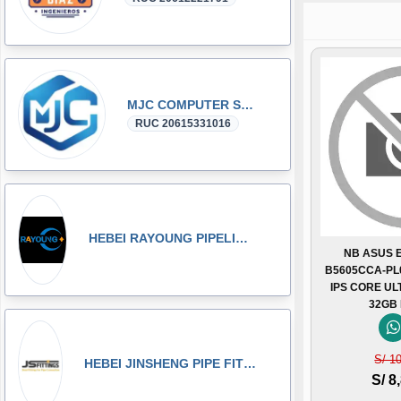
MJC COMPUTER SAC
RUC 20615331016
HEBEI RAYOUNG PIPELINE TECHNOLOGY CO., LTD
NB ASUS 
B5605CCA-PL
IPS CORE UL
32GB
S/ 1
HEBEI JINSHENG PIPE FITTING MANUFACTURING CO., LT
S/ 8