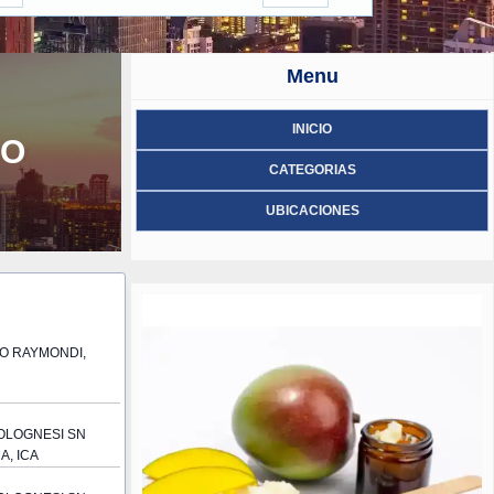
Menu
INICIO
SO
CATEGORIAS
UBICACIONES
O RAYMONDI,
OLOGNESI SN
A, ICA