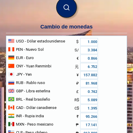
BUSCAR
Cambio de monedas
USD
- Dólar estadounidense
$
PEN
- Nuevo Sol
S/
EUR
- Euro
€
CNY
- Yuan Renminbi
元
JPY
- Yen
¥
RUB
- Rublo ruso
₽
GBP
- Libra esterlina
£
BRL
- Real brasileño
R$
CAD
- Dólar canadiense
C$
INR
- Rupia india
₹
MXN
- Peso mexicano
₱
CLP
- Peso chileno