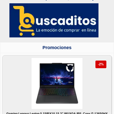
Promociones
-2%
Gaming Lenovo Legion 5 15IRX10 15.3" WUXGA IPS, Core i7-13650HX