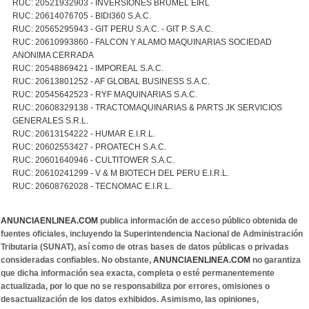
RUC: 20521932903 - INVERSIONES BRUMEL EIRL
RUC: 20614076705 - BIDI360 S.A.C.
RUC: 20565295943 - GIT PERU S.A.C. - GIT P. S.A.C.
RUC: 20610993860 - FALCON Y ALAMO MAQUINARIAS SOCIEDAD
ANONIMA CERRADA
RUC: 20548869421 - IMPOREAL S.A.C.
RUC: 20613801252 - AF GLOBAL BUSINESS S.A.C.
RUC: 20545642523 - RYF MAQUINARIAS S.A.C.
RUC: 20608329138 - TRACTOMAQUINARIAS & PARTS JK SERVICIOS
GENERALES S.R.L.
RUC: 20613154222 - HUMAR E.I.R.L.
RUC: 20602553427 - PROATECH S.A.C.
RUC: 20601640946 - CULTITOWER S.A.C.
RUC: 20610241299 - V & M BIOTECH DEL PERU E.I.R.L.
RUC: 20608762028 - TECNOMAC E.I.R.L.
ANUNCIAENLINEA.COM
publica información de acceso público obtenida de
fuentes oficiales, incluyendo la Superintendencia Nacional de Administración
Tributaria (SUNAT), así como de otras bases de datos públicas o privadas
consideradas confiables. No obstante,
ANUNCIAENLINEA.COM
no garantiza
que dicha información sea exacta, completa o esté permanentemente
actualizada, por lo que no se responsabiliza por errores, omisiones o
desactualización de los datos exhibidos. Asimismo, las opiniones,