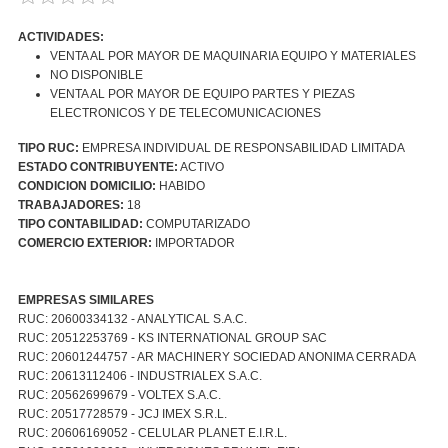
ACTIVIDADES:
VENTA AL POR MAYOR DE MAQUINARIA EQUIPO Y MATERIALES
NO DISPONIBLE
VENTA AL POR MAYOR DE EQUIPO PARTES Y PIEZAS
ELECTRONICOS Y DE TELECOMUNICACIONES
TIPO RUC:
EMPRESA INDIVIDUAL DE RESPONSABILIDAD LIMITADA
ESTADO CONTRIBUYENTE:
ACTIVO
CONDICION DOMICILIO:
HABIDO
TRABAJADORES:
18
TIPO CONTABILIDAD:
COMPUTARIZADO
COMERCIO EXTERIOR:
IMPORTADOR
EMPRESAS SIMILARES
RUC: 20600334132 - ANALYTICAL S.A.C.
RUC: 20512253769 - KS INTERNATIONAL GROUP SAC
RUC: 20601244757 - AR MACHINERY SOCIEDAD ANONIMA CERRADA
RUC: 20613112406 - INDUSTRIALEX S.A.C.
RUC: 20562699679 - VOLTEX S.A.C.
RUC: 20517728579 - JCJ IMEX S.R.L.
RUC: 20606169052 - CELULAR PLANET E.I.R.L.