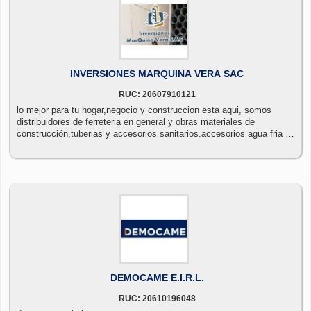
INVERSIONES MARQUINA VERA SAC
RUC: 20607910121
lo mejor para tu hogar,negocio y construccion esta aqui, somos
distribuidores de ferreteria en general y obras materiales de
construcción,tuberias y accesorios sanitarios.accesorios agua fria -
cpvc. accesorios trasformados - alcantarill ado.valvulas,acoples
uf,f.galvanizado sch-40, sch-80, inox
DEMOCAME E.I.R.L.
RUC: 20610196048