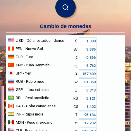
BUSCAR
Cambio de monedas
USD
- Dólar estadounidense
$
PEN
- Nuevo Sol
S/
EUR
- Euro
€
CNY
- Yuan Renminbi
元
JPY
- Yen
¥
RUB
- Rublo ruso
₽
GBP
- Libra esterlina
£
BRL
- Real brasileño
R$
CAD
- Dólar canadiense
C$
INR
- Rupia india
₹
MXN
- Peso mexicano
₱
CLP
- Peso chileno