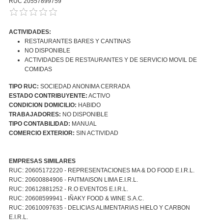
RUC 20557899759
ACTIVIDADES:
RESTAURANTES BARES Y CANTINAS
NO DISPONIBLE
ACTIVIDADES DE RESTAURANTES Y DE SERVICIO MOVIL DE
COMIDAS
TIPO RUC:
SOCIEDAD ANONIMA CERRADA
ESTADO CONTRIBUYENTE:
ACTIVO
CONDICION DOMICILIO:
HABIDO
TRABAJADORES:
NO DISPONIBLE
TIPO CONTABILIDAD:
MANUAL
COMERCIO EXTERIOR:
SIN ACTIVIDAD
EMPRESAS SIMILARES
RUC: 20605172220 - REPRESENTACIONES MA & DO FOOD E.I.R.L.
RUC: 20600884906 - FAITMAISON LIMA E.I.R.L.
RUC: 20612881252 - R.O EVENTOS E.I.R.L.
RUC: 20608599941 - IÑAKY FOOD & WINE S.A.C.
RUC: 20610097635 - DELICIAS ALIMENTARIAS HIELO Y CARBON
E.I.R.L.