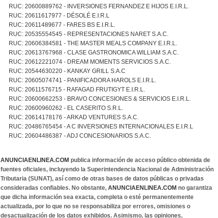
RUC: 20600889762 - INVERSIONES FERNANDEZ E HIJOS E.I.R.L.
RUC: 20611617977 - DÉSOLÉ E.I.R.L
RUC: 20611489677 - FARES BS E.I.R.L.
RUC: 20535554545 - REPRESENTACIONES NARET S.A.C.
RUC: 20606384581 - THE MASTER MEALS COMPANY E.I.R.L.
RUC: 20613767968 - CLASE GASTRONOMICA WILLIAM S.A.C.
RUC: 20612221074 - DREAM MOMENTS SERVICIOS S.A.C.
RUC: 20544630220 - KANKAY GRILL S.A.C
RUC: 20605074741 - PANIFICADORA HAROLS E.I.R.L.
RUC: 20611576715 - RAFAGAD FRUTIGYT E.I.R.L.
RUC: 20600662253 - BRAVO CONCESIONES & SERVICIOS E.I.R.L.
RUC: 20600960262 - EL CASERITO S.R.L.
RUC: 20614178176 - ARKAD VENTURES S.A.C.
RUC: 20486765454 - A C INVERSIONES INTERNACIONALES E.I.R.L
RUC: 20604486387 - ADJ CONCESIONARIOS S.A.C.
ANUNCIAENLINEA.COM
publica información de acceso público obtenida de
fuentes oficiales, incluyendo la Superintendencia Nacional de Administración
Tributaria (SUNAT), así como de otras bases de datos públicas o privadas
consideradas confiables. No obstante,
ANUNCIAENLINEA.COM
no garantiza
que dicha información sea exacta, completa o esté permanentemente
actualizada, por lo que no se responsabiliza por errores, omisiones o
desactualización de los datos exhibidos. Asimismo, las opiniones,