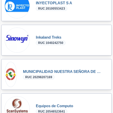
INYECTOPLAST S A
RUC 20100553423
Inkaland Treks
RUC 1040242750
MUNICIPALIDAD NUESTRA SEÑORA DE LAS MERCEDES MI PERU - VENTANILLA - CALLAO
RUC 20298207169
Equipos de Computo
RUC 20546523641