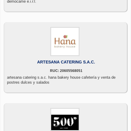
democame e.i.r.l.
ARTESANA CATERING S.A.C.
RUC: 20605568051
artesana catering s.a.c. hana bakery house cafetería y venta de
postres dulces y salados