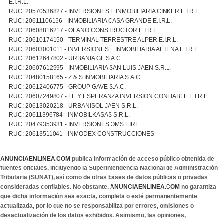
E.I.R.L.
RUC: 20570536827 - INVERSIONES E INMOBILIARIA CINKER E.I.R.L.
RUC: 20611106166 - INMOBILIARIA CASA GRANDE E.I.R.L.
RUC: 20608816217 - OLANO CONSTRUCTOR E.I.R.L.
RUC: 20610174150 - TERMINAL TERRESTRE ALPER E.I.R.L.
RUC: 20603001011 - INVERSIONES E INMOBILIARIA AFTENA E.I.R.L.
RUC: 20612647802 - URBANIA GF S.A.C.
RUC: 20607612995 - INMOBILIARIA SAN LUIS JAEN S.R.L.
RUC: 20480158165 - Z & S INMOBILIARIA S.A.C.
RUC: 20612406775 - GROUP GAVE S.A.C.
RUC: 20607249807 - FE Y ESPERANZA INVERSION CONFIABLE E.I.R.L.
RUC: 20613020218 - URBANISOL JAEN S.R.L.
RUC: 20611396784 - INMOBILKASAS S.R.L.
RUC: 20479353931 - INVERSIONES OMS EIRL
RUC: 20613511041 - INMODEX CONSTRUCCIONES
ANUNCIAENLINEA.COM
publica información de acceso público obtenida de
fuentes oficiales, incluyendo la Superintendencia Nacional de Administración
Tributaria (SUNAT), así como de otras bases de datos públicas o privadas
consideradas confiables. No obstante,
ANUNCIAENLINEA.COM
no garantiza
que dicha información sea exacta, completa o esté permanentemente
actualizada, por lo que no se responsabiliza por errores, omisiones o
desactualización de los datos exhibidos. Asimismo, las opiniones,