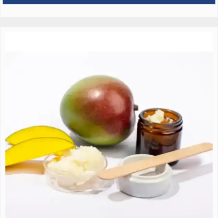
para caminar o trotar por las mañanas. estamos ubicados a 5
minutos del centro de la ciudad y a 5 minutos de la represa los
ejidos principal embalse de la ciudad y zona de deportes al aires
libre ubiquenos en av las gardenias mz b lote 8 - urb la providencia
reservaciones al telefono 073 395251 celular 073 969372668 puede
contactarnos al e-mail cristhy_1207@hotmail.com