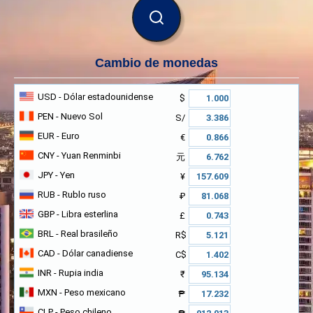
BUSCAR
Cambio de monedas
USD
- Dólar estadounidense
$
PEN
- Nuevo Sol
S/
EUR
- Euro
€
CNY
- Yuan Renminbi
元
JPY
- Yen
¥
RUB
- Rublo ruso
₽
GBP
- Libra esterlina
£
BRL
- Real brasileño
R$
CAD
- Dólar canadiense
C$
INR
- Rupia india
₹
MXN
- Peso mexicano
₱
CLP
- Peso chileno