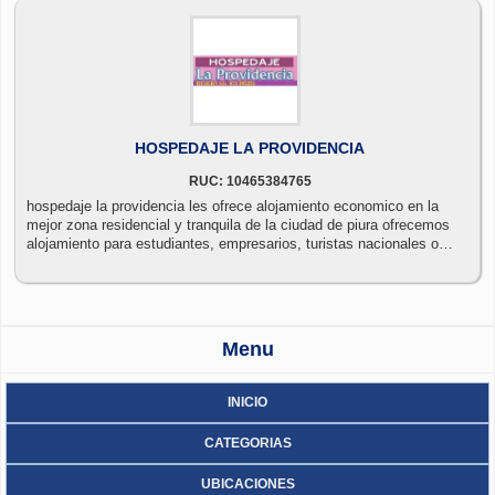
HOSPEDAJE LA PROVIDENCIA
RUC: 10465384765
hospedaje la providencia les ofrece alojamiento economico en la
mejor zona residencial y tranquila de la ciudad de piura ofrecemos
alojamiento para estudiantes, empresarios, turistas nacionales o
extranjeros a precios módicos tenemos habitaciones de estreno
simples dobles y triples todas las habitaciones cuentan con baño
propio - internet wi - fi -tele cable , música – cocina de uso común
hacemos descuentos por temporada larga y atendemos a grupos
desde s/15 soles por persona. también tenemos habitaciones para
Menu
estudiantes o ejecutivos por días semanas o meses a precios
cómodos estamos ubicados en la mejor zona residencial y tranquila
de la ciudad, a media cuadra de la upao y al lado de los principales
INICIO
restaurantes de comida típica de piura como son los de la zona
turística la providencia y los ejidos también por nuestro sector se
CATEGORIAS
ubican restaurants con piscinas y peñas familiares y juegos para
niños , recreos turísticos y clubs por lo que ud. podrá disfrutar de su
UBICACIONES
estancia en nuestra ciudad con los atractivos cerca y muy seguro