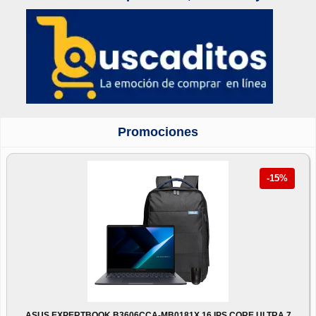
Promociones
-15%
ASUS EXPERTBOOK B3606CCA-MB0181X 16 IPS CORE ULTRA 7