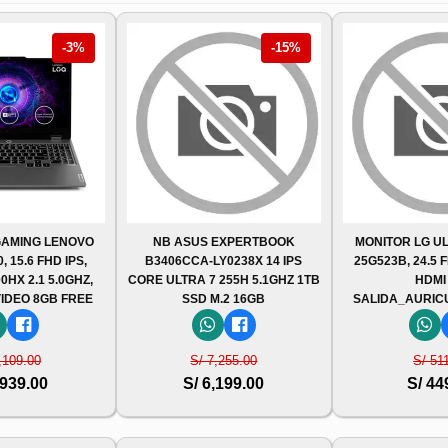
-3%
-15%
AMING LENOVO
NB ASUS EXPERTBOOK
MONITOR LG U
, 15.6 FHD IPS,
B3406CCA-LY0238X 14 IPS
25G523B, 24.5 
0HX 2.1 5.0GHZ,
CORE ULTRA 7 255H 5.1GHZ 1TB
HDMI
VIDEO 8GB FREE
SSD M.2 16GB
SALIDA_AURICU
,109.00
S/ 7,255.00
S/ 51
,939.00
S/ 6,199.00
S/ 44