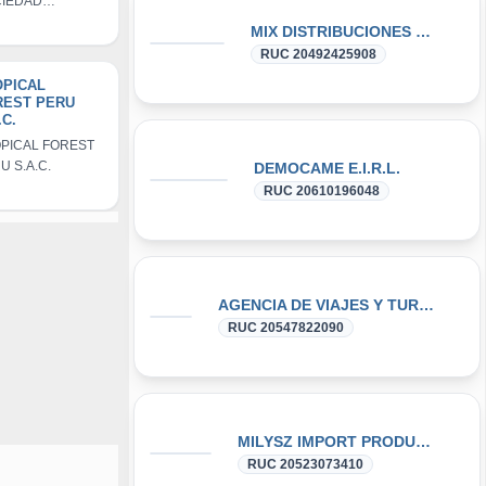
IEDAD
ERCIAL DE
MIX DISTRIBUCIONES SAC
PONSABILIDAD
RUC 20492425908
ITADA
OPICAL
REST PERU
.C.
PICAL FOREST
U S.A.C.
DEMOCAME E.I.R.L.
RUC 20610196048
AGENCIA DE VIAJES Y TURISMO ILLARI TRAVEL E.I.R.L.
RUC 20547822090
MILYSZ IMPORT PRODUCT E.I.R.L.
RUC 20523073410