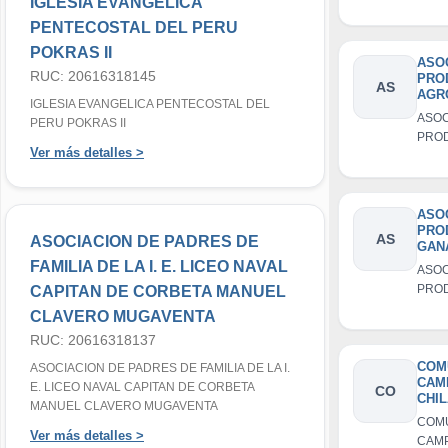
IGLESIA EVANGELICA
MED
NUE
AMA
PROP
PENTECOSTAL DEL PERU
PRO
POKRAS II
AGR
ASO
RUC: 20616318145
PRO
NUE
AS
AGR
IGLESIA EVANGELICA PENTECOSTAL DEL
LA 
ASOC
PERU POKRAS II
AGU
PRO
COT
Ver más detalles >
AGR
LA E
BUE
ASO
PRO
AS
ASOCIACION DE PADRES DE
GAN
INM
FAMILIA DE LA I. E. LICEO NAVAL
ASOC
CON
PRO
CAPITAN DE CORBETA MANUEL
GAN
CLAVERO MUGAVENTA
INM
RUC: 20616318137
CON
COM
ASOCIACION DE PADRES DE FAMILIA DE LA I.
CAM
E. LICEO NAVAL CAPITAN DE CORBETA
CO
CHI
MANUEL CLAVERO MUGAVENTA
COM
Ver más detalles >
CAMP