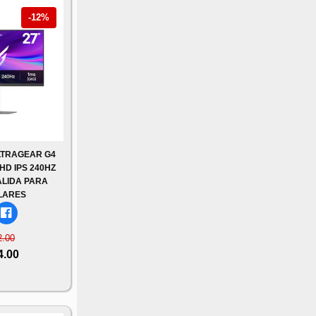
-12%
LTRAGEAR G4
FHD IPS 240HZ
ALIDA PARA
LARES
2.00
4.00