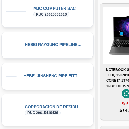
MJC COMPUTER SAC
RUC 20615331016
HEBEI RAYOUNG PIPELINE TECHNOLOGY CO., LTD
NOTEBOOK G
LOQ 15IRX10
HEBEI JINSHENG PIPE FITTING MANUFACTURING CO., LT
CORE I7-1370
16GB DDR5 
S/ 5
CORPORACION DE RESIDUOS SEGOVIA.PERU SAC
S/ 4
RUC 20615419436