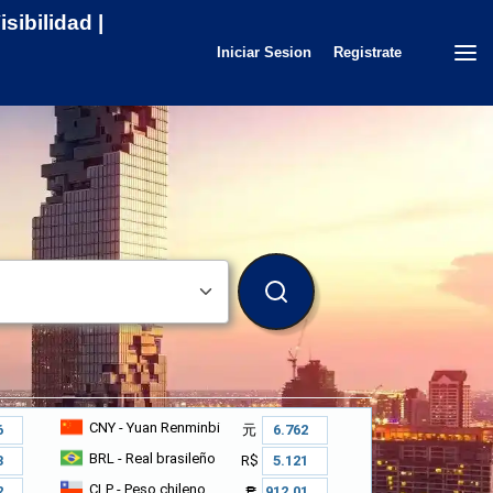
sibilidad |
Iniciar Sesion
Registrate
BUSCAR
CNY
- Yuan Renminbi
元
BRL
- Real brasileño
R$
CLP
- Peso chileno
₱