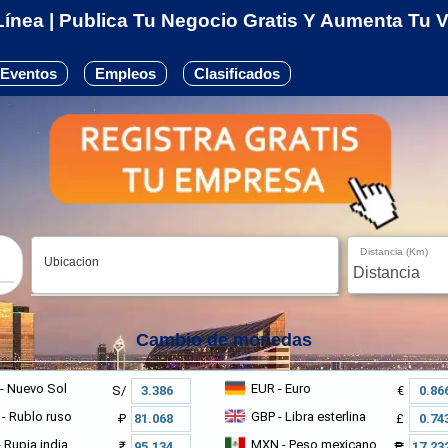
ínea | Publica Tu Negocio Gratis Y Aumenta Tu Vi
Eventos
Empleos
Clasificados
Distancia (Km)
Ubicacion
Cambio de monedas
- Nuevo Sol
EUR
- Euro
S/
€
- Rublo ruso
GBP
- Libra esterlina
₽
£
 Rupia india
MXN
- Peso mexicano
₹
₱