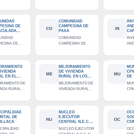
A
CONDORIRI
HUA
PAT
MIL
AN
CAU
UNIDAD
COMUNIDAD
IN
PESINA DE
CAMPESINA DE
AND
PAT
CO
IN
ACULADA
PAXA
CA
CEPCION
SO
UNIDAD
COMUNIDAD
INV
CO
ESINA DE
CAMPESINA DE
AND
RE
ACULADA
PAXA
CAR
D L
CEPCION
SOC
COM
RES
ORAMIENTO
MEJORAMIENTO
MUN
IVIENDA
DE VIVIENDA
CP
LIM
ME
MU
AL EN EL
RURAL EN LOS
DE 
TRO
CENTROS
RAMIENTO DE
MEJORAMIENTO DE
MUN
LADO
POBLADOS
ENDA RURAL
VIVIENDA RURAL
CPM
ANI-
CENTRAL
L CENTRO
EN LOS CENTROS
TIQ
RITO DE
YANARICO
UE;
ADO CAYRANI-
POBLADOS
TROS
RITO DE
CENTRAL
LADOS PUC
UE; CENTROS
YANARICO
ICIPALIDAD
NUCLEO
OC
RITAL DE
EJECUTOR
SO
LADOS PUC
NU
OC
UILLACA
CENTRAL N.E.C.
CO
N° 10-2019-
RE
CIPALIDAD
NUCLEO EJECUTOR
OC
PUN/VMVU/PNVR
D L