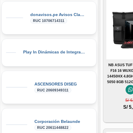
donavisos.pe Avisos Clasificados
RUC 10706714311
Play In Dinámicas de Integración, Gymkanas, Eventos Corporativos
NB ASUS TUF
F16 16 WUXG
14450HX 4.8G
5050 8GB 512
ASCENSORES DISEG
RUC 20609349311
S/ 6
S/ 5
Corporación Belaunde
RUC 20611448822