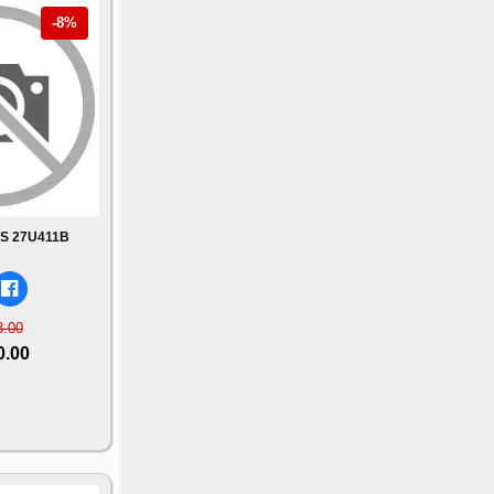
-8%
PS 27U411B
3.00
0.00