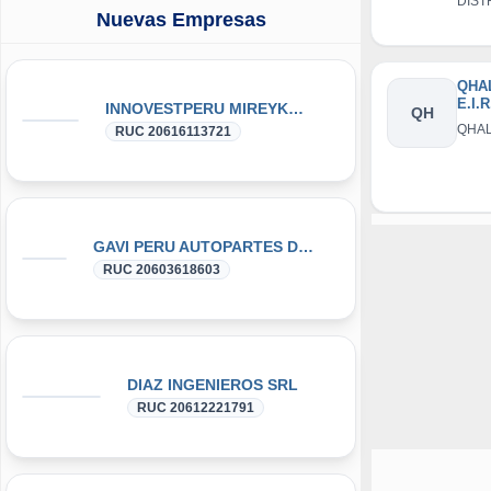
DIST
Nuevas Empresas
TIQU
QHAL
E.I.R
INNOVESTPERU MIREYKA GROUP SAC
QH
QHALI
RUC 20616113721
GAVI PERU AUTOPARTES DONGFENG y DFSK GLORY
RUC 20603618603
DIAZ INGENIEROS SRL
RUC 20612221791