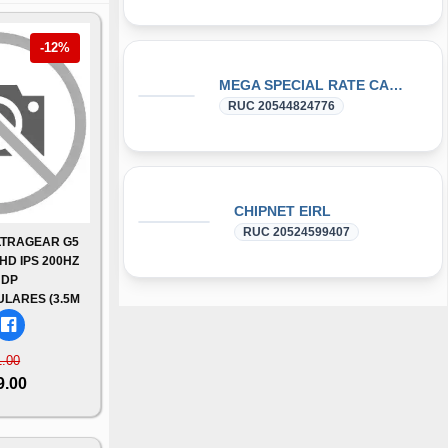
-12%
MEGA SPECIAL RATE CARGO SAC
RUC 20544824776
CHIPNET EIRL
RUC 20524599407
LTRAGEAR G5
FHD IPS 200HZ
 DP
LARES (3.5M
1.00
9.00