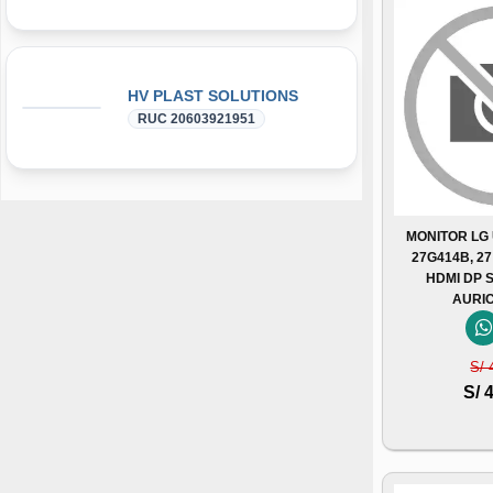
HV PLAST SOLUTIONS
RUC 20603921951
MONITOR LG
27G414B, 27
HDMI DP 
AURI
S/ 
S/ 