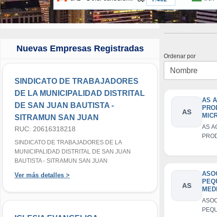
Nuevas Empresas Registradas
Ordenar por
SINDICATO DE TRABAJADORES
DE LA MUNICIPALIDAD DISTRITAL
AS 
DE SAN JUAN BAUTISTA -
PRO
AS
MIC
SITRAMUN SAN JUAN
TIQ 
AS A
RUC: 20616318218
PRO
SINDICATO DE TRABAJADORES DE LA
MICR
MUNICIPALIDAD DISTRITAL DE SAN JUAN
S FC
BAUTISTA - SITRAMUN SAN JUAN
ASO
Ver más detalles >
PEQ
AS
MED
PRO
ASOC
PRO
PEQU
AGR