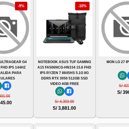
-9%
-10%
 ULTRAGEAR G4
NOTEBOOK ASUS TUF GAMING
MON LG 27 I
 FHD IPS 144HZ
A15 FA506NCG-HN334 15.6 FHD
SALIDA PARA
IPS RYZEN 7 8845HS 5.1G 8G
CULARES
DDR5 RTX 3050 512GB SSD
VIDEO 4GB FREE
S/ 42
S/ 39
491.00
S/ 4,303.00
445.00
S/ 3,881.00