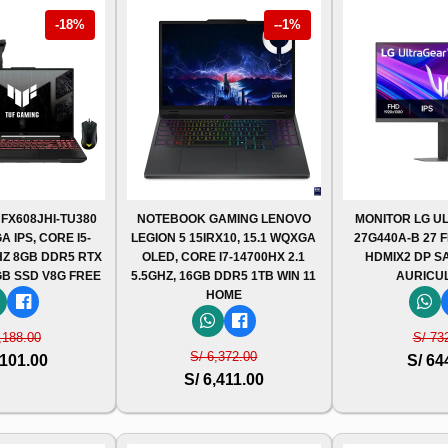
-18%
--1%
 FX608JHI-TU380
NOTEBOOK GAMING LENOVO
MONITOR LG U
A IPS, CORE I5-
LEGION 5 15IRX10, 15.1 WQXGA
27G440A-B 27 
HZ 8GB DDR5 RTX
OLED, CORE I7-14700HX 2.1
HDMIX2 DP S
GB SSD V8G FREE
5.5GHZ, 16GB DDR5 1TB WIN 11
AURICU
HOME
,188.00
S/ 73
S/ 6,372.00
,101.00
S/ 64
S/ 6,411.00