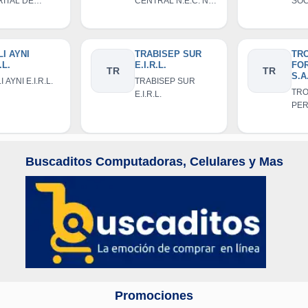
RITAL DE
CENTRAL N.E.C. N°
SOC
ILLACA
10-2019-
COM
PUN/VMVU/PNVR
RES
LIM
I AYNI
TRABISEP SUR
TR
.L.
E.I.R.L.
FO
TR
TR
S.A
 AYNI E.I.R.L.
TRABISEP SUR
TRO
E.I.R.L.
PER
Buscaditos Computadoras, Celulares y Mas
Promociones