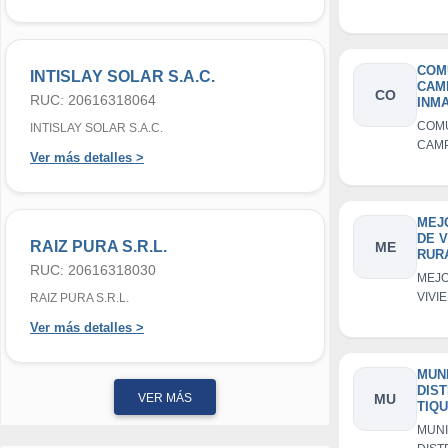
CHIL
COM
INTISLAY SOLAR S.A.C.
CAM
CO
RUC: 20616318064
INM
CON
COM
INTISLAY SOLAR S.A.C.
CAMP
Ver más detalles >
INM
CON
MEJ
DE V
RAIZ PURA S.R.L.
ME
RUR
RUC: 20616318030
CEN
MEJO
POB
VIVI
RAIZ PURA S.R.L.
CAYR
EN E
DIST
Ver más detalles >
VILQ
POBL
CEN
DIST
POB
VILQ
MUN
DIST
POB
VER MÁS
MU
TIQ
MUNI