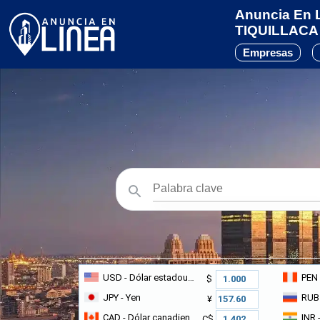
Anuncia En L
TIQUILLACA
Empresas
USD
- Dólar estadounidense
PEN
$
JPY
- Yen
RUB
¥
CAD
- Dólar canadiense
INR
-
C$