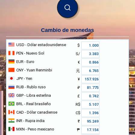
BUSCAR
Cambio de monedas
USD
- Dólar estadounidense
$
PEN
- Nuevo Sol
S/
EUR
- Euro
€
CNY
- Yuan Renminbi
元
JPY
- Yen
¥
RUB
- Rublo ruso
₽
GBP
- Libra esterlina
£
BRL
- Real brasileño
R$
CAD
- Dólar canadiense
C$
INR
- Rupia india
₹
MXN
- Peso mexicano
₱