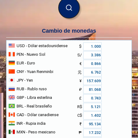
BUSCAR
Cambio de monedas
USD
- Dólar estadounidense
$
PEN
- Nuevo Sol
S/
EUR
- Euro
€
CNY
- Yuan Renminbi
元
JPY
- Yen
¥
RUB
- Rublo ruso
₽
GBP
- Libra esterlina
£
BRL
- Real brasileño
R$
CAD
- Dólar canadiense
C$
INR
- Rupia india
₹
MXN
- Peso mexicano
₱