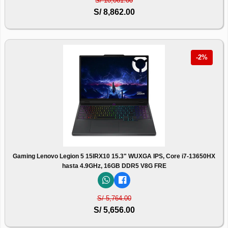
S/ 10,061.00
S/ 8,862.00
-2%
Gaming Lenovo Legion 5 15IRX10 15.3" WUXGA IPS, Core i7-13650HX
hasta 4.9GHz, 16GB DDR5 V8G FRE
S/ 5,764.00
S/ 5,656.00