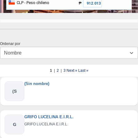
CLP
- Peso chileno
₱
Ordenar por
1
|
2
|
3
Next »
Last »
(Sin nombre)
(S
GRIFO LUCELINA E.I.R.L.
G
GRIFO LUCELINA E.I.R.L.