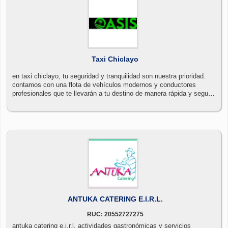
Taxi Chiclayo
en taxi chiclayo, tu seguridad y tranquilidad son nuestra prioridad.
contamos con una flota de vehículos modernos y conductores
profesionales que te llevarán a tu destino de manera rápida y segura.
ya sea un traslado en la ciudad, un viaje al aeropuerto o un recorrido
por las playas, estamos a tu servicio las 24 horas. ¡confía en
nosotros para tus desplazamientos en chiclayo!
ANTUKA CATERING E.I.R.L.
RUC: 20552727275
antuka catering e.i.r.l. actividades gastronómicas y servicios