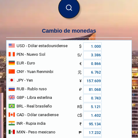
BUSCAR
Cambio de monedas
USD
- Dólar estadounidense
$
PEN
- Nuevo Sol
S/
EUR
- Euro
€
CNY
- Yuan Renminbi
元
JPY
- Yen
¥
RUB
- Rublo ruso
₽
GBP
- Libra esterlina
£
BRL
- Real brasileño
R$
CAD
- Dólar canadiense
C$
INR
- Rupia india
₹
MXN
- Peso mexicano
₱