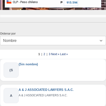
CLP
- Peso chileno
₱
Ordenar por
1
|
2
|
3
Next »
Last »
(Sin nombre)
(S
A & J ASSOCIATED LAWYERS S.A.C.
A
A & J ASSOCIATED LAWYERS S.A.C.