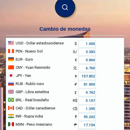
BUSCAR
Cambio de monedas
USD
- Dólar estadounidense
$
PEN
- Nuevo Sol
S/
EUR
- Euro
€
CNY
- Yuan Renminbi
元
JPY
- Yen
¥
RUB
- Rublo ruso
₽
GBP
- Libra esterlina
£
BRL
- Real brasileño
R$
CAD
- Dólar canadiense
C$
INR
- Rupia india
₹
MXN
- Peso mexicano
₱