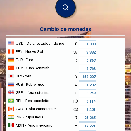
BUSCAR
Cambio de monedas
USD
- Dólar estadounidense
$
PEN
- Nuevo Sol
S/
EUR
- Euro
€
CNY
- Yuan Renminbi
元
JPY
- Yen
¥
RUB
- Rublo ruso
₽
GBP
- Libra esterlina
£
BRL
- Real brasileño
R$
CAD
- Dólar canadiense
C$
INR
- Rupia india
₹
MXN
- Peso mexicano
₱