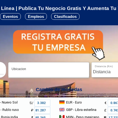
Línea | Publica Tu Negocio Gratis Y Aumenta Tu V
Eventos
Empleos
Clasificados
Distancia (Km)
Ubicacion
Cambio de monedas
- Nuevo Sol
EUR
- Euro
S/
€
- Rublo ruso
GBP
- Libra esterlina
₽
£
 Rupia india
MXN
- Peso mexicano
₹
₱