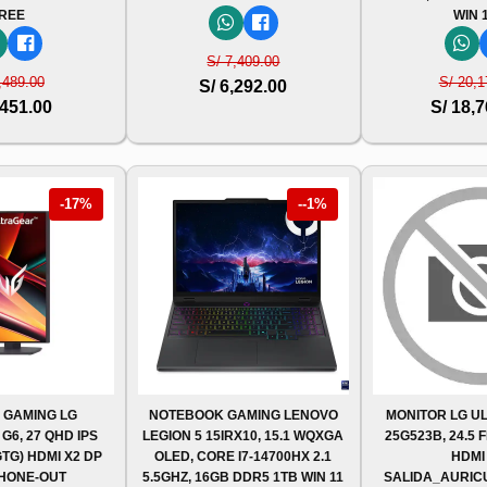
REE
WIN 
S/ 7,409.00
,489.00
S/ 20,1
S/ 6,292.00
,451.00
S/ 18,
-17%
--1%
 GAMING LG
NOTEBOOK GAMING LENOVO
MONITOR LG U
6, 27 QHD IPS
LEGION 5 15IRX10, 15.1 WQXGA
25G523B, 24.5 
GTG) HDMI X2 DP
OLED, CORE I7-14700HX 2.1
HDMI
HONE-OUT
5.5GHZ, 16GB DDR5 1TB WIN 11
SALIDA_AURICU