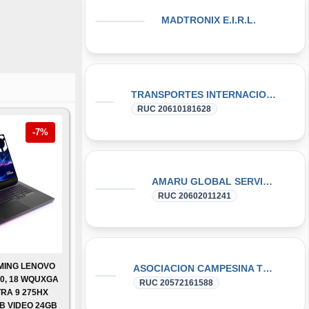
MADTRONIX E.I.R.L.
TRANSPORTES INTERNACIONAL PUERTO DORADO SOCIEDAD ANONIMA CERRADA
RUC 20610181628
-7%
AMARU GLOBAL SERVICE E.I.R.L.
RUC 20602011241
MING LENOVO
ASOCIACION CAMPESINA TURISMO PROTECCION ECOLOGICA LAGUNAS
10, 18 WQUXGA
RUC 20572161588
TRA 9 275HX
TB VIDEO 24GB