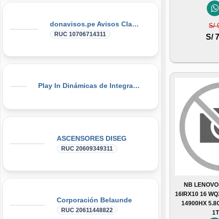
donavisos.pe Avisos Clasificados
S/ 
RUC 10706714311
S/ 
Play In Dinámicas de Integración, Gymkanas, Eventos Corporativos
ASCENSORES DISEG
RUC 20609349311
NB LENOVO
16IRX10 16 WQ
Corporación Belaunde
14900HX 5.
RUC 20611448822
1