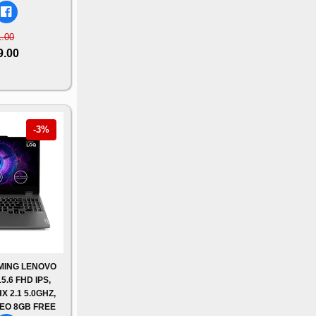
1.00
9.00
-3%
MING LENOVO
5.6 FHD IPS,
X 2.1 5.0GHZ,
EO 8GB FREE