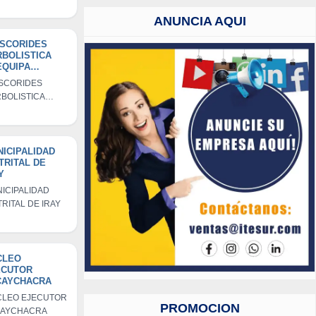
ROPECUARIOS
IRAY - APAY
ANUNCIA AQUI
OSCORIDES
BOLISTICA
EQUIPA
PRESA
SCORIDES
IVIDUAL DE
BOLISTICA
SPONSABILIDA
QUIPA
IMITADA
PRESA
IVIDUAL DE
PONSABILIDAD
ICIPALIDAD
TRITAL DE
ITADA
Y
ICIPALIDAD
TRITAL DE IRAY
CLEO
ECUTOR
CAYCHACRA
LEO EJECUTOR
PROMOCION
CAYCHACRA