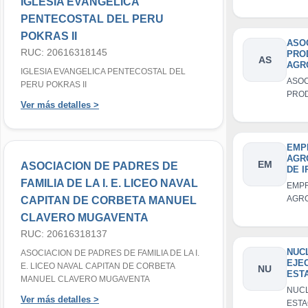
IGLESIA EVANGELICA
LACT
CON
PENTECOSTAL DEL PERU
POKRAS II
ASO
RUC: 20616318145
PRO
AS
AGR
IGLESIA EVANGELICA PENTECOSTAL DEL
LA 
ASOC
PERU POKRAS II
IRAY
PRO
Ver más detalles >
AGR
LA E
IRAY
EMP
AGR
EM
ASOCIACION DE PADRES DE
DE I
FAMILIA DE LA I. E. LICEO NAVAL
EMP
AGR
CAPITAN DE CORBETA MANUEL
IRAY 
CLAVERO MUGAVENTA
RUC: 20616318137
NUC
ASOCIACION DE PADRES DE FAMILIA DE LA I.
EJE
E. LICEO NAVAL CAPITAN DE CORBETA
NU
EST
MANUEL CLAVERO MUGAVENTA
PUY
NUC
Ver más detalles >
ESTA