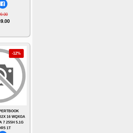
09.00
39.00
-12%
XPERTBOOK
02X 16 WQXGA
 7 255H 5.1G
R5 1T