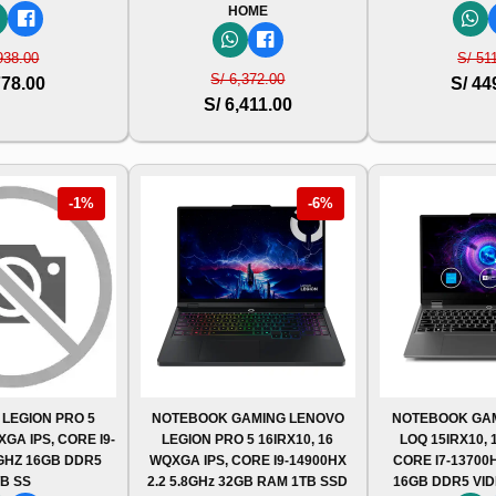
HOME
938.00
S/ 51
S/ 6,372.00
778.00
S/ 44
S/ 6,411.00
-1%
-6%
 LEGION PRO 5
NOTEBOOK GAMING LENOVO
NOTEBOOK GA
XGA IPS, CORE I9-
LEGION PRO 5 16IRX10, 16
LOQ 15IRX10, 1
8GHZ 16GB DDR5
WQXGA IPS, CORE I9-14900HX
CORE I7-13700H
TB SS
2.2 5.8GHz 32GB RAM 1TB SSD
16GB DDR5 VID