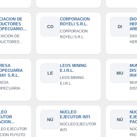
EAS DE
AGROPECUARIOS
AG
DESUYOS
DE CASCONZA
DE 
CIACION DE
CORPORACION
DI
DUCTORES
ROYELI S.R.L.
HER
CO
DI
OPECUARIOS
AR
CORPORACION
ESTRELLA DE
EM
IACION DE
DIO
ROYELI S.R.L.
IND
DUCTORES
HER
RE
OPECUARIOS
ARE
D L
STRELLA DE
EM
IND
RES
RESA
LEOS MINING
MUN
OPECUARIA
E.I.R.L.
DIS
LIM
LE
MU
RAY S.R.L.
IRA
LEOS MINING
RESA
MUN
E.I.R.L.
OPECUARIA DE
DIS
S.R.L.
LEO
NÚCLEO
NÚ
CUTOR
EJECUTOR INTI
EJ
NÚ
NÚ
ACION
PA
NÚCLEO EJECUTOR
UTO
LEO EJECUTOR
NÚC
INTI
CION PUYUTO
PA