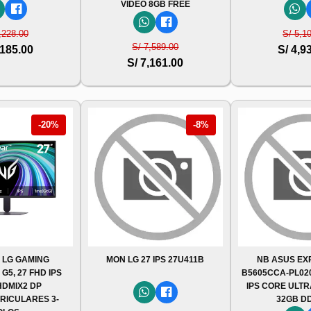
VIDEO 8GB FREE
,228.00
S/ 5,1
S/ 7,589.00
,185.00
S/ 4,9
S/ 7,161.00
-20%
-8%
 LG GAMING
MON LG 27 IPS 27U411B
NB ASUS E
5, 27 FHD IPS
B5605CCA-PL02
HDMIX2 DP
IPS CORE ULTRA
RICULARES 3-
32GB DD