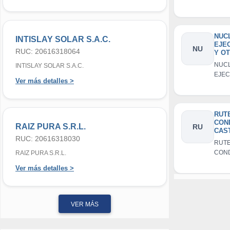
NUC
INTISLAY SOLAR S.A.C.
EJE
NU
RUC: 20616318064
Y O
NUC
INTISLAY SOLAR S.A.C.
EJEC
Ver más detalles >
OTR
RUT
CON
RAIZ PURA S.R.L.
RU
CAST
RUC: 20616318030
CAY
RUT
CON
RAIZ PURA S.R.L.
CAST
Ver más detalles >
CAY
VER MÁS