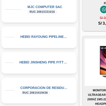
F
MJC COMPUTER SAC
RUC 20615331016
S/ 3
S/ 3
HEBEI RAYOUNG PIPELINE TECHNOLOGY CO., LTD
HEBEI JINSHENG PIPE FITTING MANUFACTURING CO., LT
CORPORACION DE RESIDUOS SEGOVIA.PERU SAC
MONITOR
RUC 20615419436
ULTRAGEAR G
200HZ 1MS (
HEADP