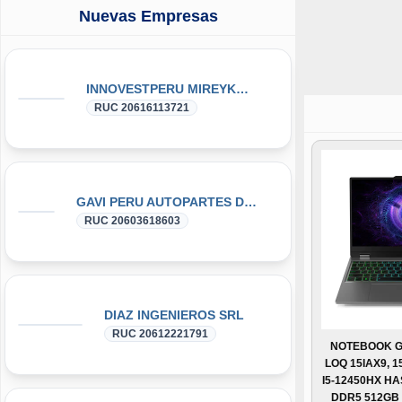
Nuevas Empresas
INNOVESTPERU MIREYKA GROUP SAC
RUC 20616113721
GAVI PERU AUTOPARTES DONGFENG y DFSK GLORY
RUC 20603618603
DIAZ INGENIEROS SRL
RUC 20612221791
NOTEBOOK G
LOQ 15IAX9, 1
I5-12450HX HA
DDR5 512GB