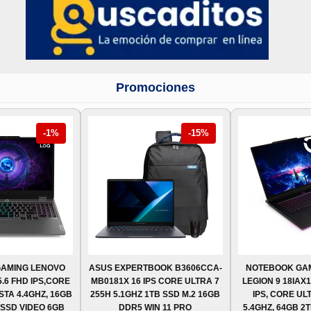
Promociones
-1%
-15%
AMING LENOVO
ASUS EXPERTBOOK B3606CCA-
NOTEBOOK GA
5.6 FHD IPS,CORE
MB0181X 16 IPS CORE ULTRA 7
LEGION 9 18IAX
STA 4.4GHZ, 16GB
255H 5.1GHZ 1TB SSD M.2 16GB
IPS, CORE UL
 SSD VIDEO 6GB
DDR5 WIN 11 PRO
5.4GHZ, 64GB 2