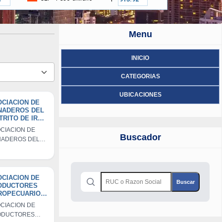
Menu
INICIO
CATEGORIAS
UBICACIONES
CIACION DE
NADEROS DEL
TRITO DE IRAY
GADI
CIACION DE
Buscador
ADEROS DEL
TRITO DE IRAY -
DI
CIACION DE
ODUCTORES
ROPECUARIOS
IRAY - APAY
CIACION DE
ODUCTORES