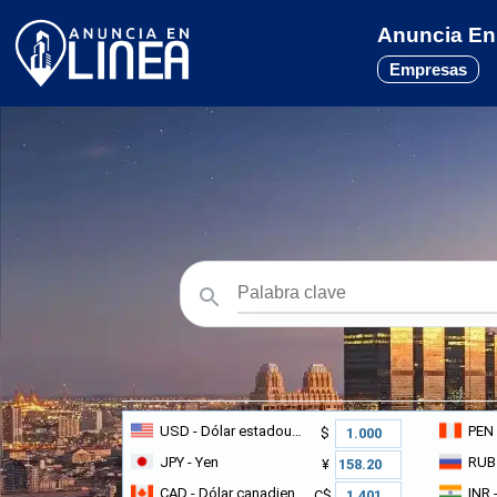
Anuncia En 
Empresas
USD
- Dólar estadounidense
PEN
$
JPY
- Yen
RUB
¥
CAD
- Dólar canadiense
INR
-
C$