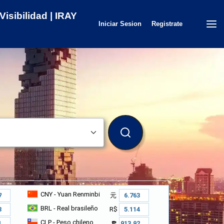
isibilidad | IRAY
Iniciar Sesion
Registrate
BUSCAR
CNY
- Yuan Renminbi
元
BRL
- Real brasileño
R$
CLP
- Peso chileno
₱