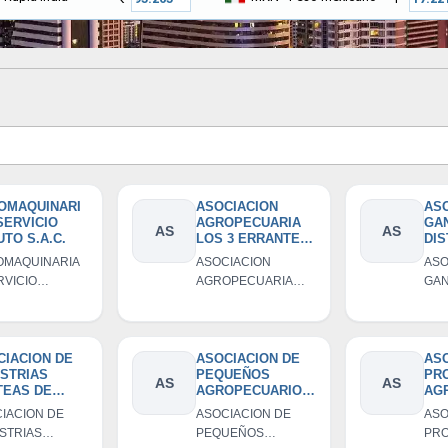
OMAQUINARI
ASOCIACION
ASO
SERVICIO
AGROPECUARIA
GA
AS
AS
TO S.A.C.
LOS 3 ERRANTES
DIS
DE CHUQUIBAMBA
- A
OMAQUINARIA
ASOCIACION
ASO
- AGRO3C
RVICIO
AGROPECUARIA
GAN
TO S.A.C.
LOS 3 ERRANTES
DIS
DE CHUQUIBAMBA -
AGA
AGRO3C
CIACION DE
ASOCIACION DE
ASO
USTRIAS
PEQUEÑOS
PR
AS
AS
TEAS DE
AGROPECUARIOS
AG
DESUYOS
DE CASCONZA
DE 
IACION DE
ASOCIACION DE
ASO
STRIAS
PEQUEÑOS
PR