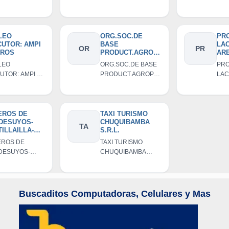
LEO
ORG.SOC.DE
PR
CUTOR: AMPI
BASE
LA
OR
PR
TROS
PRODUCT.AGROP
ARE
EC.DE IRAY
E.I.
LEO
ORG.SOC.DE BASE
PR
UTOR: AMPI Y
PRODUCT.AGROPE
LAC
OS
C.DE IRAY
ARE
E.I.
EROS DE
TAXI TURISMO
DESUYOS-
CHUQUIBAMBA
TA
ILLAILLA-
S.R.L.
LLOMA
EROS DE
TAXI TURISMO
DESUYOS-
CHUQUIBAMBA
ILLAILLA-
S.R.L.
LLOMA
Buscaditos Computadoras, Celulares y Mas