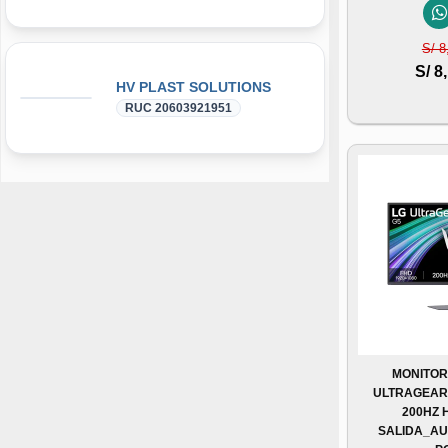
S/ 8
S/ 8
HV PLAST SOLUTIONS
RUC 20603921951
MONITOR
ULTRAGEAR G
200HZ 
SALIDA_AU