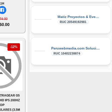
11H
Matiz Proyectos & Eventos
74.00
RUC 20549192981
760.00
-12%
Peruwebmedia.com Soluciones Integrales Web 2.0
RUC 10402238874
LTRAGEAR G5
FHD IPS 200HZ
 DP
LARES (3.5M