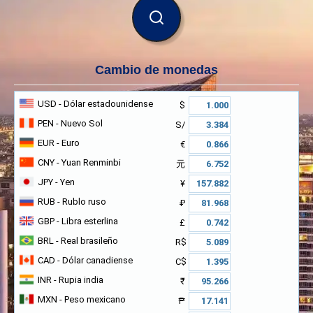
BUSCAR
Cambio de monedas
USD
- Dólar estadounidense
$
PEN
- Nuevo Sol
S/
EUR
- Euro
€
CNY
- Yuan Renminbi
元
JPY
- Yen
¥
RUB
- Rublo ruso
₽
GBP
- Libra esterlina
£
BRL
- Real brasileño
R$
CAD
- Dólar canadiense
C$
INR
- Rupia india
₹
MXN
- Peso mexicano
₱