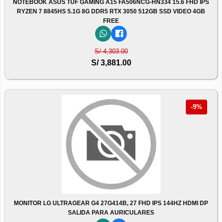
NOTEBOOK ASUS TUF GAMING A15 FA506NCG-HN334 15.6 FHD IPS
RYZEN 7 8845HS 5.1G 8G DDR5 RTX 3050 512GB SSD VIDEO 4GB
FREE
S/ 4,303.00
S/ 3,881.00
-9%
MONITOR LG ULTRAGEAR G4 27G414B, 27 FHD IPS 144HZ HDMI DP
SALIDA PARA AURICULARES