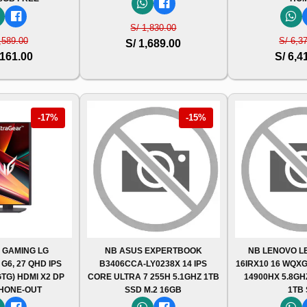
S/ 1,830.00
,589.00
S/ 6,3
S/ 1,689.00
,161.00
S/ 6,4
-17%
-15%
 GAMING LG
NB ASUS EXPERTBOOK
NB LENOVO LE
6, 27 QHD IPS
B3406CCA-LY0238X 14 IPS
16IRX10 16 WQXGA
GTG) HDMI X2 DP
CORE ULTRA 7 255H 5.1GHZ 1TB
14900HX 5.8GH
HONE-OUT
SSD M.2 16GB
1TB 