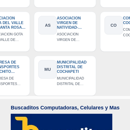
OPECUARIOS
AGROPECUARIOS
AG
OS AIRES DE
DEL CASERIO DE
HIJ
HAPETI
HUICHAY
CAS
CR
CIACION
ASOCIACION
CO
A DEL VALLE
VIRGEN DE
CO
AS
CO
SANTA ROSA
NATIVIDAD-
COM
LAMPI
COCHAPETI
IACION GOTA
ASOCIACION
COC
VALLE DE
VIRGEN DE
A ROSA DE
NATIVIDAD-
I
COCHAPETI
RESA DE
MUNICIPALIDAD
NSPORTES
DISTRITAL DE
MU
CHITO
COCHAPETI
RO E.I.R.L
RESA DE
MUNICIPALIDAD
NSPORTES
DISTRITAL DE
HITO LAZARO
COCHAPETI
L
Buscaditos Computadoras, Celulares y Mas