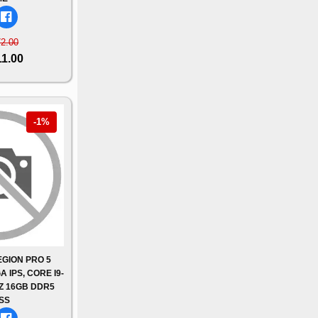
72.00
11.00
-1%
GION PRO 5
 IPS, CORE I9-
Z 16GB DDR5
SS