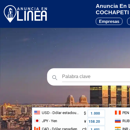
Anuncia En L
COCHAPETI
Empresas
USD
- Dólar estadounidense
PEN
$
JPY
- Yen
RUB
¥
CAD
- Dólar canadiense
INR
-
C$