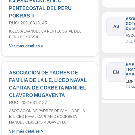
IGLESIA EVANGELICA
AGR
BUEN
PENTECOSTAL DEL PERU
COC
POKRAS II
ASO
RUC: 20616318145
GOT
AS
DE 
IGLESIA EVANGELICA PENTECOSTAL DEL
DE 
ASOC
PERU POKRAS II
DEL 
Ver más detalles >
SANT
LAMP
EMP
TRA
EM
ASOCIACION DE PADRES DE
AMA
LAZA
FAMILIA DE LA I. E. LICEO NAVAL
EMP
TRA
CAPITAN DE CORBETA MANUEL
AMAC
CLAVERO MUGAVENTA
E.I.R.
RUC: 20616318137
ASOCIACION DE PADRES DE FAMILIA DE LA I.
E. LICEO NAVAL CAPITAN DE CORBETA
MANUEL CLAVERO MUGAVENTA
Ver más detalles >