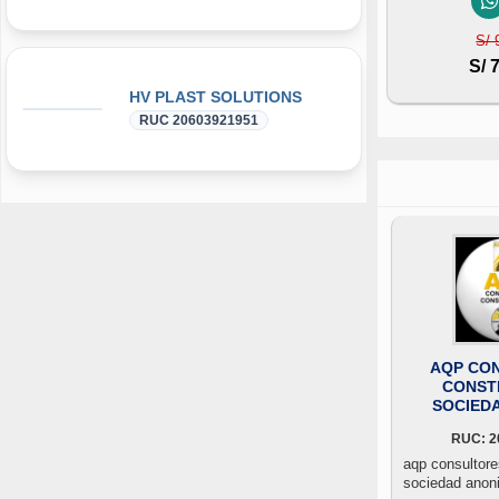
S/ 
S/ 
HV PLAST SOLUTIONS
RUC 20603921951
AQP CON
CONST
SOCIED
CE
RUC: 2
aqp consultore
sociedad anon