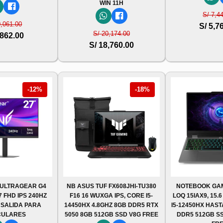
WIN 11H
S/ 7,4
0,061.00
S/ 5,7
S/ 20,174.00
,862.00
S/ 18,760.00
-12%
-18%
 ULTRAGEAR G4
NB ASUS TUF FX608JHI-TU380
NOTEBOOK GA
 FHD IPS 240HZ
F16 16 WUXGA IPS, CORE I5-
LOQ 15IAX9, 15.
 SALIDA PARA
14450HX 4.8GHZ 8GB DDR5 RTX
I5-12450HX HAST
CULARES
5050 8GB 512GB SSD V8G FREE
DDR5 512GB SS