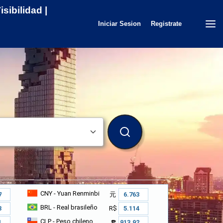
sibilidad |
Iniciar Sesion
Registrate
BUSCAR
CNY
- Yuan Renminbi
元
BRL
- Real brasileño
R$
CLP
- Peso chileno
₱