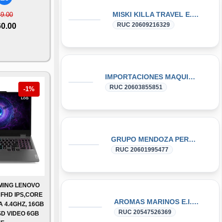
MISKI KILLA TRAVEL E.I.R.L.
49.00
RUC 20609216329
60.00
IMPORTACIONES MAQUICENTER E.I.R.L.
RUC 20603855851
-1%
GRUPO MENDOZA PERU S.A.C.
RUC 20601995477
MING LENOVO
6 FHD IPS,CORE
AROMAS MARINOS E.I.R.L.
A 4.4GHZ, 16GB
RUC 20547526369
D VIDEO 6GB