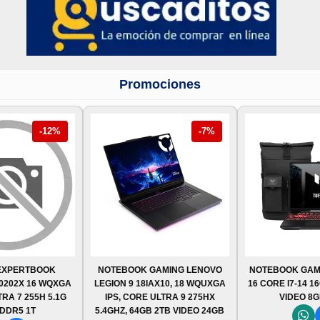
Promociones
-12%
-7%
EXPERTBOOK
NOTEBOOK GAMING LENOVO
NOTEBOOK GAM
0202X 16 WQXGA
LEGION 9 18IAX10, 18 WQUXGA
16 CORE I7-14 1
TRA 7 255H 5.1G
IPS, CORE ULTRA 9 275HX
VIDEO 8G
 DDR5 1T
5.4GHZ, 64GB 2TB VIDEO 24GB