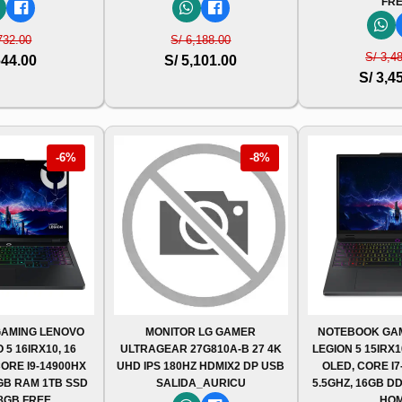
FR
732.00
S/ 6,188.00
S/ 3,4
644.00
S/ 5,101.00
S/ 3,4
-6%
-8%
AMING LENOVO
MONITOR LG GAMER
NOTEBOOK GA
 5 16IRX10, 16
ULTRAGEAR 27G810A-B 27 4K
LEGION 5 15IRX1
CORE I9-14900HX
UHD IPS 180HZ HDMIX2 DP USB
OLED, CORE I7
2GB RAM 1TB SSD
SALIDA_AURICU
5.5GHZ, 16GB DD
 8GB FREE
HO