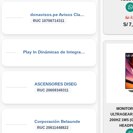
donavisos.pe Avisos Clasificados
S/ 7
RUC 10706714311
S/ 7
Play In Dinámicas de Integración, Gymkanas, Eventos Corporativos
ASCENSORES DISEG
RUC 20609349311
MONITOR
ULTRAGEAR G
200HZ 1MS (
Corporación Belaunde
HEADP
RUC 20611448822