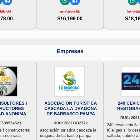
938.00
S/ 7,255.00
S/ 8,2
778.00
S/ 6,199.00
S/ 8,1
Empresas
SULTORES I
ASOCIACIÓN TURÍSTICA
240 CEVIC
RUCTORES
CASCADA LA DRAGONA
RESTOBAR 
AD ANONIMA
DE BARBASCO PAMPA
RUC: 2061
RRADA
ANEXO SEÑOR DE LOS
0539554523
RUC: 20611432772
MILAGROS
240 cevicheria & re
s i constructores
asociación turística cascada la
tú eliges si lo de
ima cerrada
dragona de barbasco pampa
saltado, cabrito a 