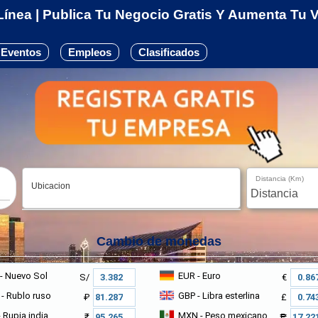
ínea | Publica Tu Negocio Gratis Y Aumenta Tu Vi
Eventos
Empleos
Clasificados
Distancia (Km)
Ubicacion
Cambio de monedas
- Nuevo Sol
EUR
- Euro
S/
€
- Rublo ruso
GBP
- Libra esterlina
₽
£
 Rupia india
MXN
- Peso mexicano
₹
₱