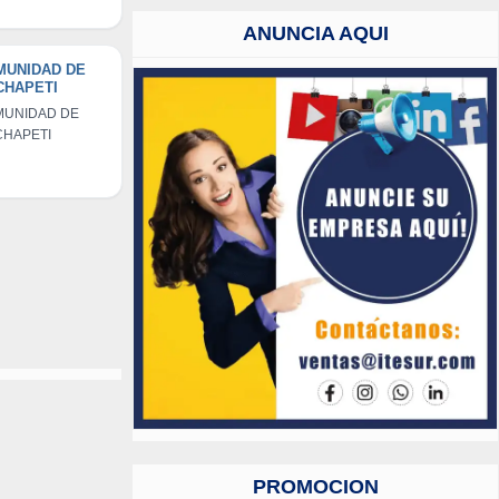
ROPECUARIOS
OS DEL SOL DEL
ANUNCIA AQUI
ERIO DE SANTA
UZ
MUNIDAD DE
CHAPETI
UNIDAD DE
HAPETI
PROMOCION