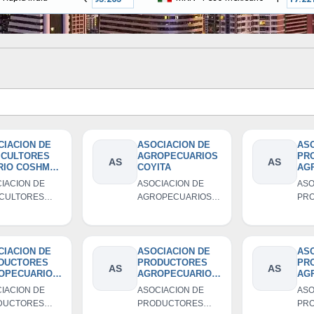
CIACION DE
ASOCIACION DE
ASO
ICULTORES
AGROPECUARIOS
PR
AS
AS
RIO COSHME
COYITA
AG
ANTA CRUZ
AP
IACION DE
ASOCIACION DE
ASO
SA
ICULTORES
AGROPECUARIOS
PR
CO
RIO COSHME
COYITA
AG
NTA CRUZ
APO
SAN
COC
CIACION DE
ASOCIACION DE
ASO
DUCTORES
PRODUCTORES
PR
AS
AS
OPECUARIOS
AGROPECUARIOS
AG
NOS AIRES
DEL CASERIO DE
HIJ
IACION DE
ASOCIACION DE
ASO
COCHAPETI
HUICHAY
DEL
DUCTORES
PRODUCTORES
PR
SA