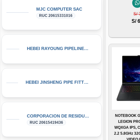
MJC COMPUTER SAC
S/ 
RUC 20615331016
S/ 
HEBEI RAYOUNG PIPELINE TECHNOLOGY CO., LTD
HEBEI JINSHENG PIPE FITTING MANUFACTURING CO., LT
CORPORACION DE RESIDUOS SEGOVIA.PERU SAC
NOTEBOOK G
LEGION PRO
RUC 20615419436
WQXGA IPS, 
2.2 5.8GHz 3
VIDEO