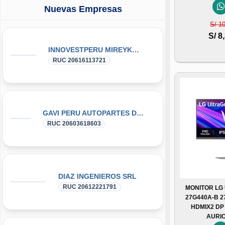
Nuevas Empresas
S/ 1
S/ 8
INNOVESTPERU MIREYKA GROUP SAC
RUC 20616113721
GAVI PERU AUTOPARTES DONGFENG y DFSK GLORY
RUC 20603618603
DIAZ INGENIEROS SRL
RUC 20612221791
MONITOR LG
27G440A-B 27
HDMIX2 DP
AURI