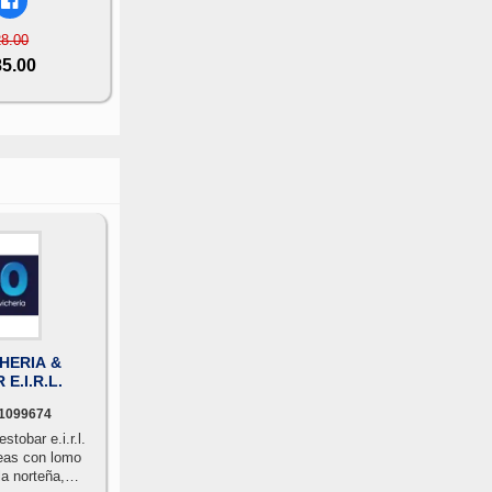
28.00
85.00
HERIA &
E.I.R.L.
1099674
stobar e.i.r.l.
seas con lomo
la norteña,