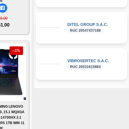
EE
89.00
DITEL GROUP S.A.C.
51.00
RUC 20547437188
--1%
VIBROSERTEC S.A.C.
RUC 20531615884
MING LENOVO
0, 15.1 WQXGA
-14700HX 2.1
R5 1TB WIN 11
ME