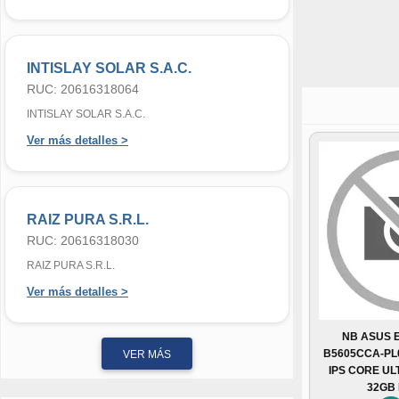
INTISLAY SOLAR S.A.C.
RUC: 20616318064
INTISLAY SOLAR S.A.C.
Ver más detalles >
RAIZ PURA S.R.L.
RUC: 20616318030
RAIZ PURA S.R.L.
Ver más detalles >
NB ASUS 
B5605CCA-PL
VER MÁS
IPS CORE UL
32GB