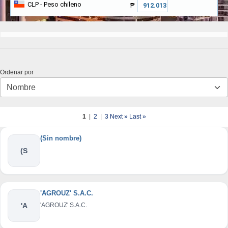
CLP
- Peso chileno
₱
Ordenar por
1
|
2
|
3
Next »
Last »
(Sin nombre)
(S
'AGROUZ' S.A.C.
'A
'AGROUZ' S.A.C.