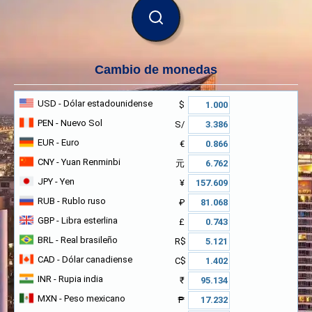
BUSCAR
Cambio de monedas
USD
- Dólar estadounidense
$
PEN
- Nuevo Sol
S/
EUR
- Euro
€
CNY
- Yuan Renminbi
元
JPY
- Yen
¥
RUB
- Rublo ruso
₽
GBP
- Libra esterlina
£
BRL
- Real brasileño
R$
CAD
- Dólar canadiense
C$
INR
- Rupia india
₹
MXN
- Peso mexicano
₱