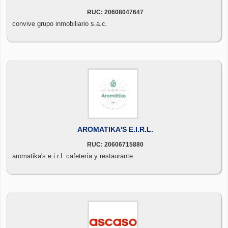
RUC: 20608047647
convive grupo inmobiliario s.a.c.
AROMATIKA'S E.I.R.L.
RUC: 20606715880
aromatika's e.i.r.l. cafetería y restaurante