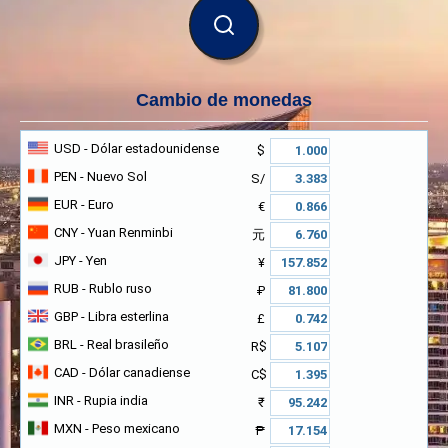
BUSCAR
Cambio de monedas
USD
- Dólar estadounidense
$
PEN
- Nuevo Sol
S/
EUR
- Euro
€
CNY
- Yuan Renminbi
元
JPY
- Yen
¥
RUB
- Rublo ruso
₽
GBP
- Libra esterlina
£
BRL
- Real brasileño
R$
CAD
- Dólar canadiense
C$
INR
- Rupia india
₹
MXN
- Peso mexicano
₱