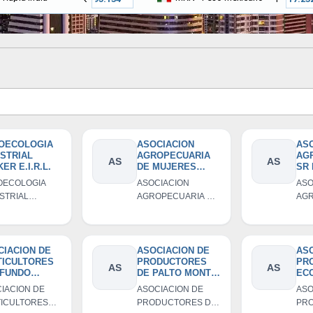
OECOLOGIA
ASOCIACION
ASO
USTRIAL
AGROPECUARIA
AG
AS
AS
ER E.I.R.L.
DE MUJERES
SR
EMPRENDEDORA
OECOLOGIA
ASOCIACION
ASO
S-CANCHAN-
STRIAL
AGROPECUARIA DE
AGR
YAUYOS
R E.I.R.L.
MUJERES
DE 
EMPRENDEDORAS-
CANCHAN-YAUYOS
CIACION DE
ASOCIACION DE
ASO
TICULTORES
PRODUCTORES
PR
AS
AS
 FUNDO
DE PALTO MONTE
EC
PAN CHICO-
LIMON DE
CAT
IACION DE
ASOCIACION DE
ASO
LA-COLOLUMA
CATAHUASI
YA
ICULTORES
PRODUCTORES DE
PR