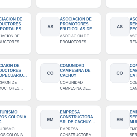
 FUNDO
PALTO MONTE
ECO
AN CHICO-
LIMON DE
CAT
A-COLOLUMA
CATAHUASI
YA
CIACION DE
ASOCIACION DE
AS
DUCTORES
PROMOTORES
RE
AS
AS
 PORTALES
FRUTICOLAS DEL
PE
CHAN
VALLE DE
UY
IACION DE
ASOCIACION DE
ASO
YOS
CATAHUASI -
CU
DUCTORES
PROMOTORES
REN
PROMOFRUT
PORTALES
FRUTICOLAS DEL
PEC
CHAN YAUYOS
VALLE DE
UY
CATAHUASI -
CUC
PROMOFRUT
CIAION DE
COMUNIDAD
CO
DUCTORES
CAMPESINA DE
CA
CO
CO
OPECUARIOS
CACHUY
CAT
IAION DE
COMUNIDAD
CO
OINDUSTRIAL
DUCTORES
CAMPESINA DE
CAM
CONGO-
OPECUARIOS Y
CACHUY
CAT
PAN
INDUSTRIAL
CONGO-
PAN
 TURISMO
EMPRESA
EM
YOS COLONIA
CONSTRUCTORA
SER
EM
EM
C.
SR. DE CACHUY
MU
S.R.L
SA
 TURISMO
EMPRESA
EMP
TOU
OS COLONIA
CONSTRUCTORA
SER