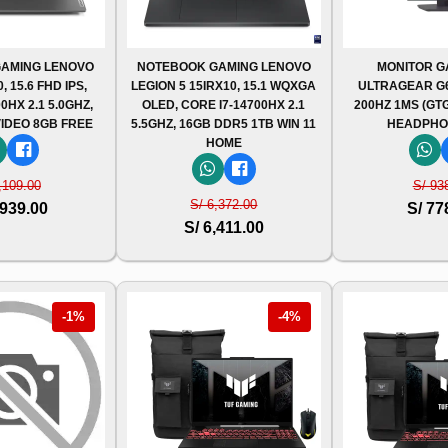
AMING LENOVO
NOTEBOOK GAMING LENOVO
MONITOR G
, 15.6 FHD IPS,
LEGION 5 15IRX10, 15.1 WQXGA
ULTRAGEAR G6,
0HX 2.1 5.0GHZ,
OLED, CORE I7-14700HX 2.1
200HZ 1MS (GTG
VIDEO 8GB FREE
5.5GHZ, 16GB DDR5 1TB WIN 11
HEADPHO
HOME
,109.00
S/ 93
S/ 6,372.00
,939.00
S/ 77
S/ 6,411.00
-1%
-4%