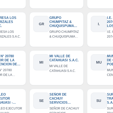
.
SR. DE CACHUY
MUL
S.R.L
DOM
S.A.
RESA LOS
GRUPO
I.E
RIZALES
CHUMPITAZ &
207
GR
I.
C.
CHUQUISPUMA
LO
S.A.C.
RESA LOS
GRUPO CHUMPITAZ
I.E
IZALES S.A.C.
& CHUQUISPUMA
207
S.A.C.
LOS
. N° 20780
MI VALLE DE
MUN
OR DE LA
CATAHUASI S.A.C.
DE
MI
MU
ENCION DE
PO
MI VALLE DE
HUY
CA
. N° 20780
MUN
CATAHUASI S.A.C.
R DE LA
CEN
NCION DE
DE 
HUY
LEO
SEÑOR DE
SU
CUTOR
CACHUY
TR
SE
SU
HUASI -
SERVICIOS
S.A
HUY
GENERALES
LEO EJECUTOR
SEÑOR DE CACHUY
SUR
S.A.C.