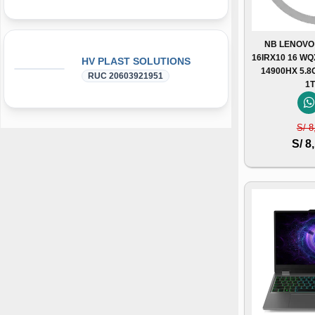
NB LENOVO
16IRX10 16 WQ
HV PLAST SOLUTIONS
14900HX 5.
RUC 20603921951
1
S/ 8
S/ 8