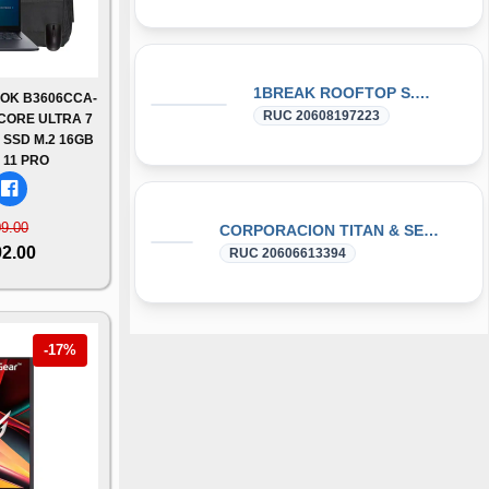
1BREAK ROOFTOP S.A.C.
OK B3606CCA-
RUC 20608197223
 CORE ULTRA 7
 SSD M.2 16GB
 11 PRO
09.00
CORPORACION TITAN & SERVICIOS GENERALES S.A.C.
92.00
RUC 20606613394
-17%