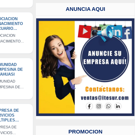
LOGICOS DE
AHUASI-
ANUNCIA AQUI
UYOS
OCIACION
NACIMIENTO
CUARIO
WARKAYATNA
CIACION
CHISA
ACIMIENTO
UARIO
WARKAYATNA
HISA
MUNIDAD
MPESINA DE
AHUASI
MUNIDAD
PESINA DE
AHUASI
PRESA DE
VICIOS
LTIPLES
NTO DOMINGO
RESA DE
RSS S.A.C.
PROMOCION
VICIOS