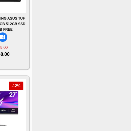
ING ASUS TUF
6GB 512GB SSD
B FREE
49.00
60.00
-12%