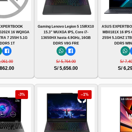
EXPERTBOOK
Gaming Lenovo Legion 5 15IRX10
ASUS EXPERTBO
0202X 16 WQXGA
15.3" WUXGA IPS, Core i7-
MB0181X 16 IPS
TRA 7 255H 5.1G
13650HX hasta 4.9GHz, 16GB
255H 5.1GHZ 1TB
 DDR5 1T
DDR5 V8G FRE
DDR5 WIN
0,061.00
S/ 5,764.00
S/ 7,4
,862.00
S/ 5,656.00
S/ 6,2
-3%
--1%