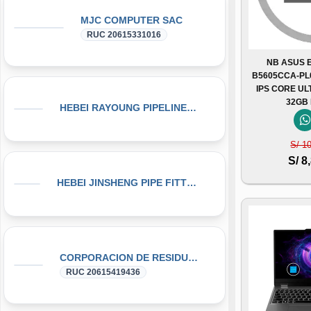
MJC COMPUTER SAC
RUC 20615331016
NB ASUS 
B5605CCA-PL
IPS CORE UL
32GB
HEBEI RAYOUNG PIPELINE TECHNOLOGY CO., LTD
S/ 1
S/ 8
HEBEI JINSHENG PIPE FITTING MANUFACTURING CO., LT
CORPORACION DE RESIDUOS SEGOVIA.PERU SAC
RUC 20615419436