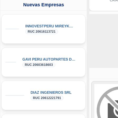
CATA
Nuevas Empresas
CAC
INNOVESTPERU MIREYKA GROUP SAC
RUC 20616113721
GAVI PERU AUTOPARTES DONGFENG y DFSK GLORY
RUC 20603618603
DIAZ INGENIEROS SRL
RUC 20612221791