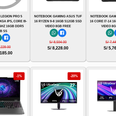
 LEGION PRO 5
NOTEBOOK GAMING ASUS TUF
NOTEBOOK GAM
XGA IPS, CORE I9-
16 RYZEN 9-8 16GB 512GB SSD
16 CORE I7-14 1
8GHZ 16GB DDR5
VIDEO 8GB FREE
VIDEO 8G
TB SS
S/ 8,594.00
S/ 7,4
,228.00
S/ 8,228.00
S/ 5,7
,185.00
-1%
-20%