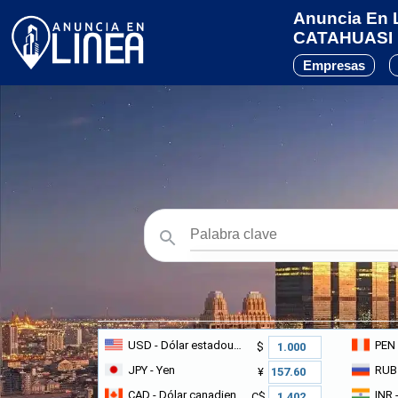
Anuncia En L
CATAHUASI
Empresas
USD
- Dólar estadounidense
PEN
$
JPY
- Yen
RUB
¥
CAD
- Dólar canadiense
INR
-
C$