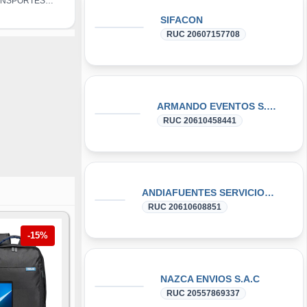
ANSPORTES
C.
SIFACON
RUC 20607157708
ARMANDO EVENTOS S.A.C.
RUC 20610458441
ANDIAFUENTES SERVICIOS GENERALES S.R.L
RUC 20610608851
-15%
NAZCA ENVIOS S.A.C
RUC 20557869337