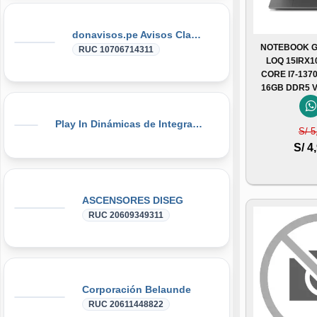
donavisos.pe Avisos Clasificados
NOTEBOOK G
RUC 10706714311
LOQ 15IRX10
CORE I7-1370
16GB DDR5 
Play In Dinámicas de Integración, Gymkanas, Eventos Corporativos
S/ 5
S/ 4
ASCENSORES DISEG
RUC 20609349311
Corporación Belaunde
RUC 20611448822