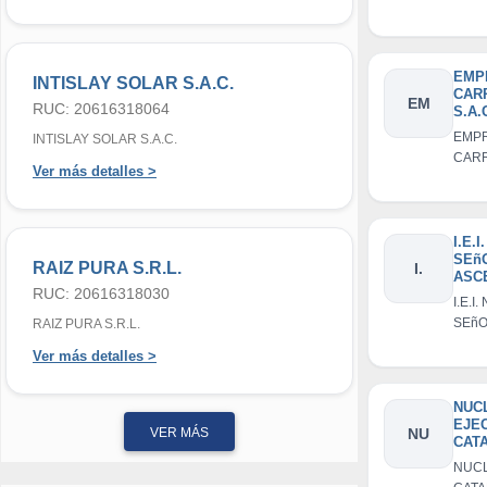
S.A.C
EMP
INTISLAY SOLAR S.A.C.
CAR
EM
RUC: 20616318064
S.A.
EMP
INTISLAY SOLAR S.A.C.
CARR
Ver más detalles >
I.E.I
SEñ
RAIZ PURA S.R.L.
I.
ASC
RUC: 20616318030
CAC
I.E.I
SEñO
RAIZ PURA S.R.L.
ASCE
Ver más detalles >
CAC
NUC
EJE
VER MÁS
NU
CATA
CAC
NUC