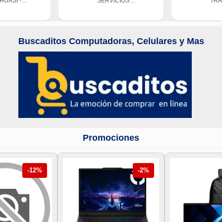
HUASI -
SERVICIOS
TR
HUY
GENERALES S.A.C.
S.A.
Buscaditos Computadoras, Celulares y Mas
Promociones
-12%
-2%