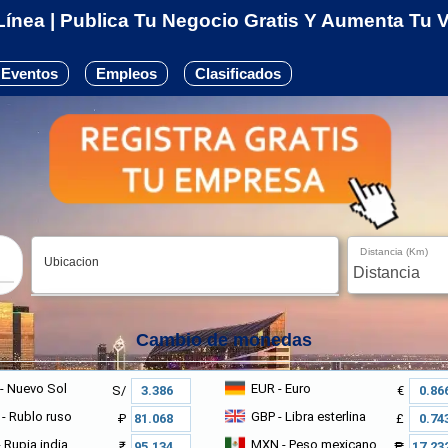
ínea | Publica Tu Negocio Gratis Y Aumenta Tu Vi
Eventos
Empleos
Clasificados
Distancia (Km)
Ubicacion
Cambio de monedas
- Nuevo Sol
EUR
- Euro
S/
€
- Rublo ruso
GBP
- Libra esterlina
₽
£
 Rupia india
MXN
- Peso mexicano
₹
₱