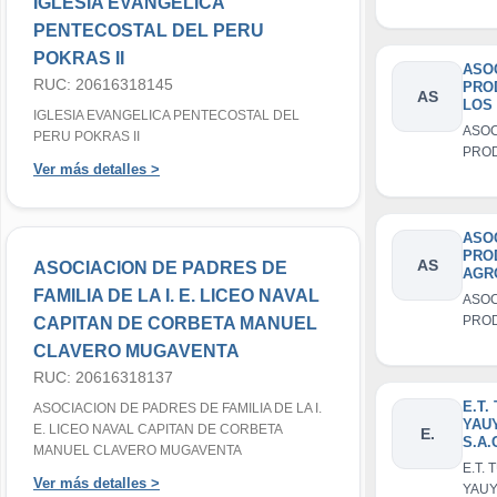
IGLESIA EVANGELICA
DEL
CAYP
PENTECOSTAL DEL PERU
PAIL
POKRAS II
ASO
RUC: 20616318145
PRO
AS
LOS
IGLESIA EVANGELICA PENTECOSTAL DEL
CAN
ASOC
PERU POKRAS II
YAU
PRO
Ver más detalles >
LOS 
CAN
ASO
PRO
AS
ASOCIACION DE PADRES DE
AGR
Y
FAMILIA DE LA I. E. LICEO NAVAL
ASOC
AGR
PRO
CAPITAN DE CORBETA MANUEL
ATO
AGR
CAY
CLAVERO MUGAVENTA
AGRO
RUC: 20616318137
ATO
CAY
E.T.
ASOCIACION DE PADRES DE FAMILIA DE LA I.
YAU
E. LICEO NAVAL CAPITAN DE CORBETA
E.
S.A.
MANUEL CLAVERO MUGAVENTA
E.T.
Ver más detalles >
YAUY