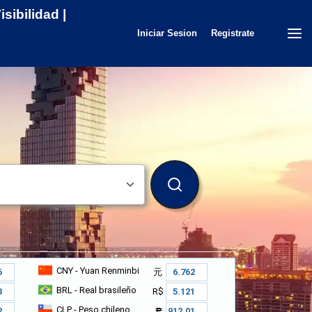
sibilidad |
Iniciar Sesion
Registrate
BUSCAR
CNY
- Yuan Renminbi
元
BRL
- Real brasileño
R$
CLP
- Peso chileno
₱