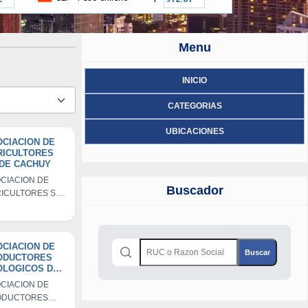
Menu
INICIO
CATEGORIAS
UBICACIONES
CIACION DE
RICULTORES
 DE CACHUY
CIACION DE
Buscador
ICULTORES SR
CACHUY
CIACION DE
ODUCTORES
OLOGICOS DE
AHUASI-
CIACION DE
UYOS
ODUCTORES