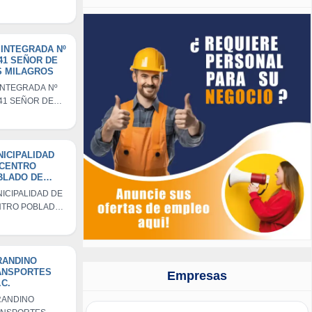
TIPLES SANTO
INGO TOURSS
C.
. INTEGRADA Nº
41 SEÑOR DE
S MILAGROS
. INTEGRADA Nº
41 SEÑOR DE
 MILAGROS
ICIPALIDAD
 CENTRO
BLADO DE
CHUY
ICIPALIDAD DE
TRO POBLADO
CACHUY
RANDINO
ANSPORTES
Empresas
.C.
ANDINO