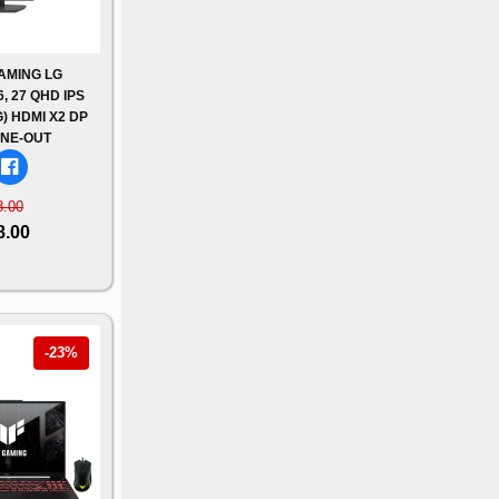
AMING LG
 27 QHD IPS
) HDMI X2 DP
NE-OUT
8.00
8.00
-23%