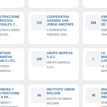
L
AMOTAPE
TER
STRUCCIONE
COOPERATIVA
EM
RVICIOS
AGRARIA SAN
TR
CO
EM
ERALES Y
JORGE-AMOTAPE
DE
SORIA
EL 
STRUCCIONES
COOPERATIVA
EMP
YARI E.I.R.L.
ICIOS
AGRARIA SAN
TRA
RALES Y
JORGE-AMOTAPE
PAS
ORIA
NOR
ARI E.I.R.L.
RITODO
GRUPO MOPESA
I.E
ANATHA
S.A.C.
MA
GR
I.
AI E.I.R.L.
CAS
GRUPO MOPESA
AM
RITODO
I.E.
S.A.C.
ANATHA
MAR
I E.I.R.L.
CAS
AM
NIERIA Y
INSTITUTO SIMON
IRA
STRUCCIONE
BOLIVAR
EM
IN
IR
 & PA
IND
INSTITUTO SIMON
RESA
RE
NIERIA Y
IRA
BOLIVAR
VIDUAL DE
D L