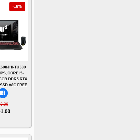
-18%
608JHI-TU380
PS, CORE I5-
 8GB DDR5 RTX
 SSD V8G FREE
88.00
01.00