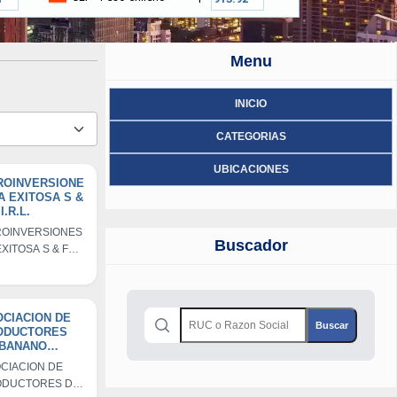
Menu
INICIO
CATEGORIAS
UBICACIONES
ROINVERSIONE
A EXITOSA S &
I.R.L.
OINVERSIONES
Buscador
EXITOSA S & F
R.L.
CIACION DE
ODUCTORES
 BANANO
GANICO DEL
CIACION DE
TRITO DE
ODUCTORES DE
OTAPE