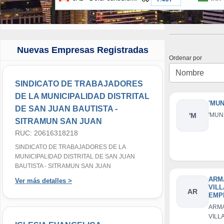
Nuevas Empresas Registradas
Ordenar por
SINDICATO DE TRABAJADORES
DE LA MUNICIPALIDAD DISTRITAL
'MUN
DE SAN JUAN BAUTISTA -
'M
'MUNI
SITRAMUN SAN JUAN
RUC: 20616318218
SINDICATO DE TRABAJADORES DE LA
MUNICIPALIDAD DISTRITAL DE SAN JUAN
BAUTISTA - SITRAMUN SAN JUAN
ARM
Ver más detalles >
VILL
AR
EMP
INDI
ARMA
RES
VILLA
D LI