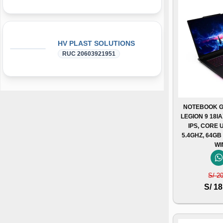
HV PLAST SOLUTIONS
RUC 20603921951
NOTEBOOK G
LEGION 9 18I
IPS, CORE 
5.4GHZ, 64GB
WI
S/ 2
S/ 18