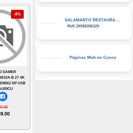
-8%
SALAMANTO RESTAURANTE S.R.L.
RUC 20558356325
Páginas Web en Cusco
LG GAMER
10A-B 27 4K
HDMIX2 DP USB
AURICU
30.00
89.00