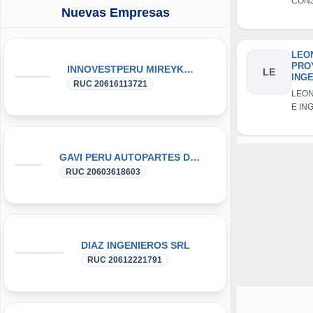
CON
RES
Nuevas Empresas
RA &
D LI
INDI
RESP
LIMI
LEO
PRO
INNOVESTPERU MIREYKA GROUP SAC
LE
ING
RUC 20616113721
CON
LEO
E.I.R
E IN
CON
E.I.R.
GAVI PERU AUTOPARTES DONGFENG y DFSK GLORY
RUC 20603618603
DIAZ INGENIEROS SRL
RUC 20612221791