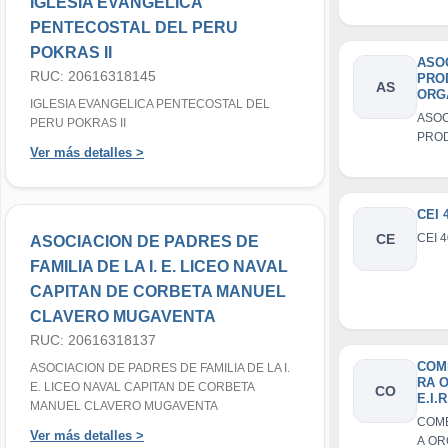
IGLESIA EVANGELICA
EMP
INDI
PENTECOSTAL DEL PERU
RESP
POKRAS II
LIMI
ASO
RUC: 20616318145
PRO
AS
ORG
IGLESIA EVANGELICA PENTECOSTAL DEL
AMO
ASOC
PERU POKRAS II
ANE
PRO
Ver más detalles >
ORGA
AMOT
ANE
CEI 
CE
CEI 
ASOCIACION DE PADRES DE
FAMILIA DE LA I. E. LICEO NAVAL
CAPITAN DE CORBETA MANUEL
CLAVERO MUGAVENTA
RUC: 20616318137
COM
ASOCIACION DE PADRES DE FAMILIA DE LA I.
RA 
E. LICEO NAVAL CAPITAN DE CORBETA
CO
E.I.R
MANUEL CLAVERO MUGAVENTA
COM
Ver más detalles >
A OR