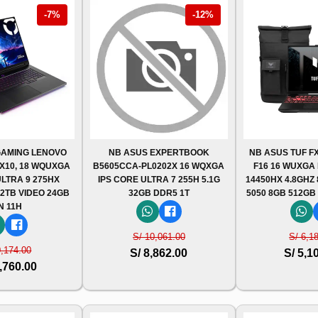
-7%
-12%
AMING LENOVO
NB ASUS EXPERTBOOK
NB ASUS TUF FX
AX10, 18 WQUXGA
B5605CCA-PL0202X 16 WQXGA
F16 16 WUXGA I
ULTRA 9 275HX
IPS CORE ULTRA 7 255H 5.1G
14450HX 4.8GHZ
 2TB VIDEO 24GB
32GB DDR5 1T
5050 8GB 512GB
N 11H
S/ 10,061.00
S/ 6,1
0,174.00
S/ 8,862.00
S/ 5,1
,760.00