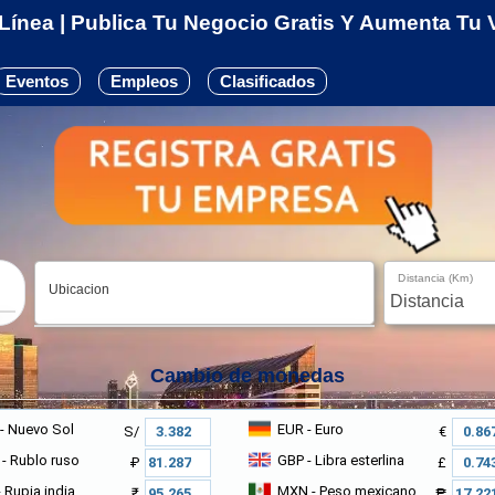
ínea | Publica Tu Negocio Gratis Y Aumenta Tu Vi
Eventos
Empleos
Clasificados
Distancia (Km)
Ubicacion
Cambio de monedas
- Nuevo Sol
EUR
- Euro
S/
€
- Rublo ruso
GBP
- Libra esterlina
₽
£
 Rupia india
MXN
- Peso mexicano
₹
₱