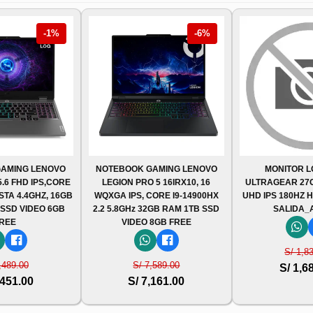
-1%
-6%
AMING LENOVO
NOTEBOOK GAMING LENOVO
MONITOR 
5.6 FHD IPS,CORE
LEGION PRO 5 16IRX10, 16
ULTRAGEAR 27G8
STA 4.4GHZ, 16GB
WQXGA IPS, CORE I9-14900HX
UHD IPS 180HZ 
 SSD VIDEO 6GB
2.2 5.8GHz 32GB RAM 1TB SSD
SALIDA_
REE
VIDEO 8GB FREE
S/ 1,8
,489.00
S/ 7,589.00
S/ 1,6
,451.00
S/ 7,161.00