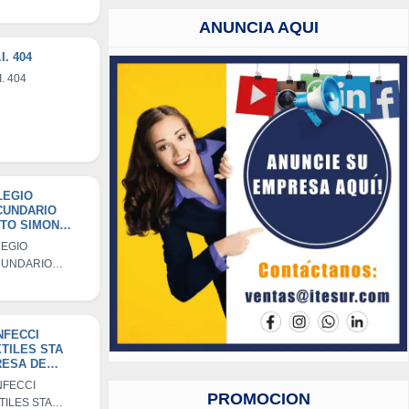
ANO ORGANICO
 DISTRITO DE
ANUNCIA AQUI
OTAPE
I. 404
I. 404
LEGIO
CUNDARIO
TO SIMON
DRIGUEZ
EGIO
UNDARIO
TO SIMON
RIGUEZ
NFECCI
TILES STA
RESA DE
SUS
FECCI
PROMOCION
TILES STA