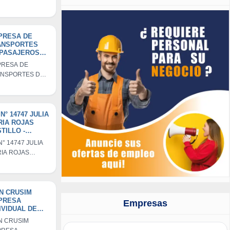
ESA DE JESUS
PRESA DE
ANSPORTES
 PASAJEROS
NORTE S.R.L.
RESA DE
NSPORTES DE
AJEROS EL
TE S.R.L.
. N° 14747 JULIA
RIA ROJAS
TILLO -
OTAPE
 N° 14747 JULIA
IA ROJAS
TILLO -
OTAPE
N CRUSIM
PRESA
Empresas
IVIDUAL DE
SPONSABILIDA
N CRUSIM
IMITADA - IRAN