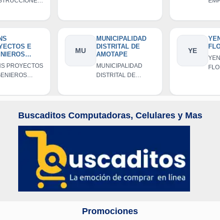
STRUCCIONES
EM
PONSABILIDA
CRU
 PA EMPRESA
IND
MITADA
VIDUAL DE
RES
ONSABILIDAD
LIM
TADA
CRUS
NS
MUNICIPALIDAD
YENY F
YECTOS E
DISTRITAL DE
FLO
MU
YE
ENIEROS
AMOTAPE
YENY FA
SULTORES
NS PROYECTOS
MUNICIPALIDAD
FLOR
.L.
GENIEROS
DISTRITAL DE
SULTORES
AMOTAPE
L.
Buscaditos Computadoras, Celulares y Mas
Promociones