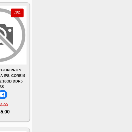
-1%
GION PRO 5
 IPS, CORE I9-
Z 16GB DDR5
SS
28.00
85.00