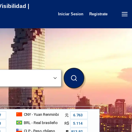
sibilidad |
Iniciar Sesion
Registrate
BUSCAR
CNY
- Yuan Renminbi
元
BRL
- Real brasileño
R$
CLP
- Peso chileno
₱