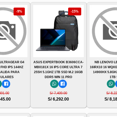
-9%
-15%
 ULTRAGEAR G4
ASUS EXPERTBOOK B3606CCA-
NB LENOVO LE
 FHD IPS 144HZ
MB0181X 16 IPS CORE ULTRA 7
16IRX10 16 WQXGA
SALIDA PARA
255H 5.1GHZ 1TB SSD M.2 16GB
14900HX 5.8GH
CULARES
DDR5 WIN 11 PRO
1TB 
491.00
S/ 7,409.00
S/ 8,2
445.00
S/ 6,292.00
S/ 8,1