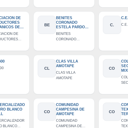
RESA
ARTESANAL SIMON
BAN
VIDUAL DE
RODRIGUEZ
DEL
ONSABILIDAD
AM
TADA
CIACION DE
BENITES
C.E.
DUCTORES
CORONADO
BE
C.
C.E.
ANICOS DE
ESTELA PARDO
TAPE Y
GARCIA DOM
IACION DE
BENITES
XOS
DUCTORES
CORONADO
NICOS DE
ESTELA PARDO
APE Y
GARCIA DOM
XOS
400
CLAS VILLA
CO
AMOTAPE
SE
400
CL
CO
MIX
CLAS VILLA
RO
COL
AMOTAPE
SEC
MIX
ROD
ERCIALIZADO
COMUNIDAD
CO
ORO BLANCO
CAMPESINA DE
TEX
CO
CO
.L
AMOTAPE
TE
JE
ERCIALIZADOR
COMUNIDAD
CON
O BLANCO
CAMPESINA DE
TEX