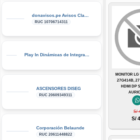
donavisos.pe Avisos Clasificados
RUC 10706714311
Play In Dinámicas de Integración, Gymkanas, Eventos Corporativos
MONITOR LG
27G414B, 27
HDMI DP 
ASCENSORES DISEG
AURI
RUC 20609349311
S/ 
S/ 
Corporación Belaunde
RUC 20611448822