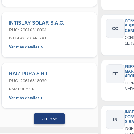
E.I.R.
CON
INTISLAY SOLAR S.A.C.
S SE
CO
RUC: 20616318064
GEN
ASE
CON
INTISLAY SOLAR S.A.C.
BRAY
SERV
Ver más detalles >
GENE
ASES
BRAYY
FER
MAR
RAIZ PURA S.R.L.
FE
ADON
RUC: 20616318030
FER
MAR
RAIZ PURA S.R.L.
ADONA
Ver más detalles >
INGE
CON
VER MÁS
IN
S RA
EMP
INGE
INDI