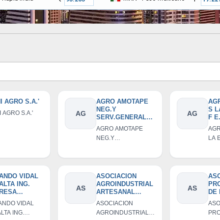
I AGRO S.A.'
AGRO AMOTAPE
AG
NEG.Y
S L
 AGRO S.A.'
AG
AG
SERV.GENERALE
F E.
S EIRL
AGRO AMOTAPE
AGR
NEG.Y
LA 
SERV.GENERALES
E.I.
EIRL
ANDO VIDAL
ASOCIACION
ASO
ALTA ING.
AGROINDUSTRIAL
PR
AS
AS
RESA
ARTESANAL
DE
VIDUAL DE
SIMON
OR
NDO VIDAL
ASOCIACION
ASO
PONSABILIDA
RODRIGUEZ
DIS
LTA ING.
AGROINDUSTRIAL
PR
MITADA
AM