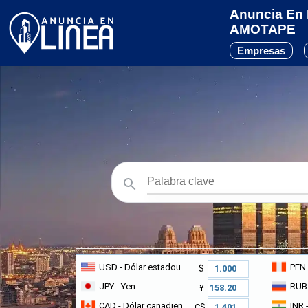
Anuncia En L
AMOTAPE
Empresas
USD
- Dólar estadounidense
PEN
$
JPY
- Yen
RUB
¥
CAD
- Dólar canadiense
INR
-
C$