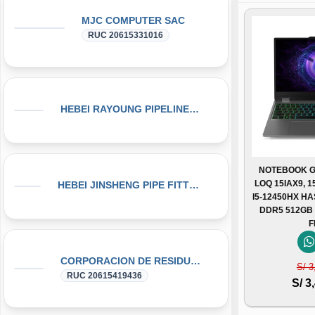
MJC COMPUTER SAC
RUC 20615331016
HEBEI RAYOUNG PIPELINE TECHNOLOGY CO., LTD
NOTEBOOK G
LOQ 15IAX9, 1
HEBEI JINSHENG PIPE FITTING MANUFACTURING CO., LT
I5-12450HX HA
DDR5 512GB
F
CORPORACION DE RESIDUOS SEGOVIA.PERU SAC
S/ 3
RUC 20615419436
S/ 3