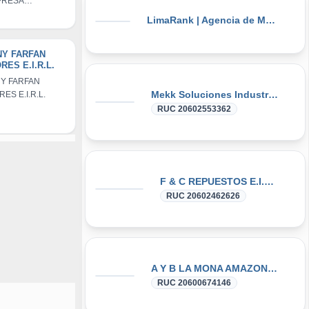
PRESA
SIM E.I.R.L.
IVIDUAL DE
LimaRank | Agencia de Marketing Digital
PONSABILIDAD
ITADA - IRAN
IM E.I.R.L.
ARFAN
RES E.I.R.L.
RFAN
Mekk Soluciones Industriales SAC
ES E.I.R.L.
RUC 20602553362
F & C REPUESTOS E.I.R.L.
RUC 20602462626
A Y B LA MONA AMAZONICA S.A.C.
RUC 20600674146