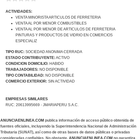
ACTIVIDADES:
VENTA MINORISTA ARTICULOS DE FERRETERIA
VENTA AL POR MENOR COMBUSTIBLES
VENTA AL POR MENOR DE ARTICULOS DE FERRETERIA
PINTURAS Y PRODUCTOS DE VIDRIO EN COMERCIOS
ESPECIALIZ
TIPO RUC:
SOCIEDAD ANONIMA CERRADA
ESTADO CONTRIBUYENTE:
ACTIVO
CONDICION DOMICILIO:
HABIDO
TRABAJADORES:
NO DISPONIBLE
TIPO CONTABILIDAD:
NO DISPONIBLE
COMERCIO EXTERIOR:
SIN ACTIVIDAD
EMPRESAS SIMILARES
RUC: 20613995669 - JMARIAPERU S.A.C.
ANUNCIAENLINEA.COM
publica información de acceso público obtenida de
fuentes oficiales, incluyendo la Superintendencia Nacional de Administración
Tributaria (SUNAT), así como de otras bases de datos públicas o privadas
consideradas confiables. No obstante,
ANUNCIAENLINEA.COM
no garantiza