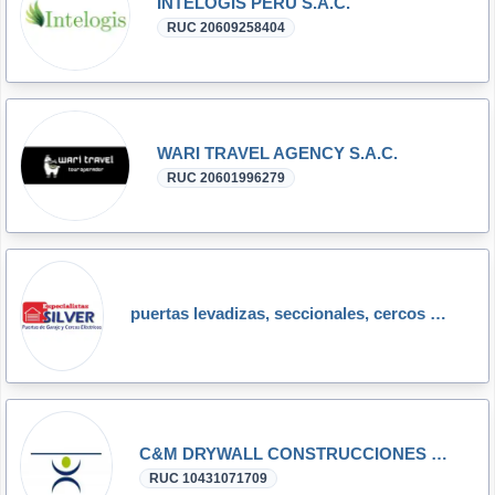
INTELOGIS PERU S.A.C.
RUC 20609258404
WARI TRAVEL AGENCY S.A.C.
RUC 20601996279
puertas levadizas, seccionales, cercos eléctricos silver
C&M DRYWALL CONSTRUCCIONES MACIZAS
RUC 10431071709