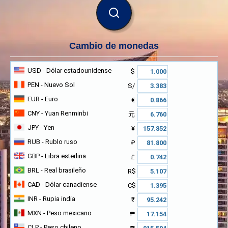
BUSCAR
Cambio de monedas
USD
- Dólar estadounidense
$
PEN
- Nuevo Sol
S/
EUR
- Euro
€
CNY
- Yuan Renminbi
元
JPY
- Yen
¥
RUB
- Rublo ruso
₽
GBP
- Libra esterlina
£
BRL
- Real brasileño
R$
CAD
- Dólar canadiense
C$
INR
- Rupia india
₹
MXN
- Peso mexicano
₱
CLP
- Peso chileno