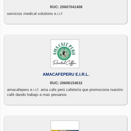
RUC: 20607041408
servicios medical solutions e.i.r.l
AMACAFEPERU E.I.R.L.
RUC: 20606154632
amacafeperu e.i.r.l. ama cafe perú cafetería que promociona nuestro
café dando trabajo a mas peruanos