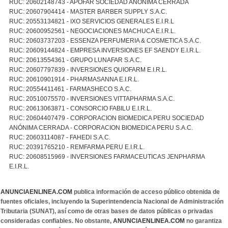
RUC: 20602148743 - APOFAR SOCIEDAD ANONIMA CERRADA
RUC: 20607904414 - MASTER BARBER SUPPLY S.A.C.
RUC: 20553134821 - IXO SERVICIOS GENERALES E.I.R.L
RUC: 20600952561 - NEGOCIACIONES MACHUCA E.I.R.L.
RUC: 20603737203 - ESSENZA PERFUMERIA & COSMETICA S.A.C.
RUC: 20609144824 - EMPRESA INVERSIONES EF SAENDY E.I.R.L.
RUC: 20613554361 - GRUPO LUNAFAR S.A.C.
RUC: 20607797839 - INVERSIONES QUIOFARM E.I.R.L.
RUC: 20610901914 - PHARMASANNA E.I.R.L.
RUC: 20554411461 - FARMASHECO S.A.C.
RUC: 20510075570 - INVERSIONES VITTAPHARMA S.A.C.
RUC: 20613063871 - CONSORCIO FABILU E.I.R.L.
RUC: 20604407479 - CORPORACION BIOMEDICA PERU SOCIEDAD
ANÓNIMA CERRADA - CORPORACION BIOMEDICA PERU S.A.C.
RUC: 20603114087 - FAHEDI S.A.C.
RUC: 20391765210 - REMFARMA PERU E.I.R.L.
RUC: 20608515969 - INVERSIONES FARMACEUTICAS JENPHARMA
E.I.R.L.
ANUNCIAENLINEA.COM
publica información de acceso público obtenida de
fuentes oficiales, incluyendo la Superintendencia Nacional de Administración
Tributaria (SUNAT), así como de otras bases de datos públicas o privadas
consideradas confiables. No obstante,
ANUNCIAENLINEA.COM
no garantiza