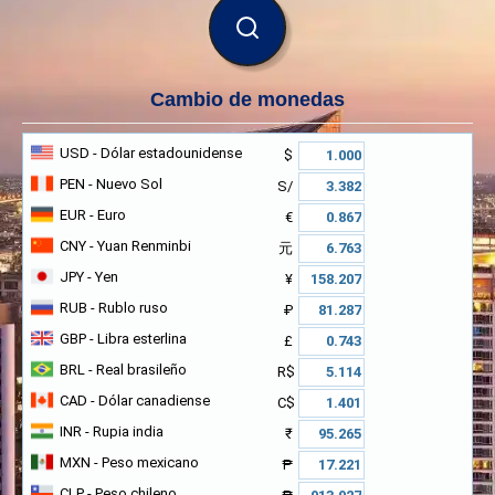
BUSCAR
Cambio de monedas
USD
- Dólar estadounidense
$
PEN
- Nuevo Sol
S/
EUR
- Euro
€
CNY
- Yuan Renminbi
元
JPY
- Yen
¥
RUB
- Rublo ruso
₽
GBP
- Libra esterlina
£
BRL
- Real brasileño
R$
CAD
- Dólar canadiense
C$
INR
- Rupia india
₹
MXN
- Peso mexicano
₱
CLP
- Peso chileno