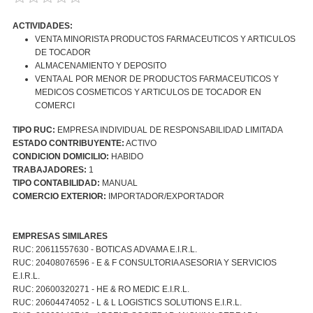
ACTIVIDADES:
VENTA MINORISTA PRODUCTOS FARMACEUTICOS Y ARTICULOS
DE TOCADOR
ALMACENAMIENTO Y DEPOSITO
VENTA AL POR MENOR DE PRODUCTOS FARMACEUTICOS Y
MEDICOS COSMETICOS Y ARTICULOS DE TOCADOR EN
COMERCI
TIPO RUC:
EMPRESA INDIVIDUAL DE RESPONSABILIDAD LIMITADA
ESTADO CONTRIBUYENTE:
ACTIVO
CONDICION DOMICILIO:
HABIDO
TRABAJADORES:
1
TIPO CONTABILIDAD:
MANUAL
COMERCIO EXTERIOR:
IMPORTADOR/EXPORTADOR
EMPRESAS SIMILARES
RUC: 20611557630 - BOTICAS ADVAMA E.I.R.L.
RUC: 20408076596 - E & F CONSULTORIA ASESORIA Y SERVICIOS
E.I.R.L.
RUC: 20600320271 - HE & RO MEDIC E.I.R.L.
RUC: 20604474052 - L & L LOGISTICS SOLUTIONS E.I.R.L.