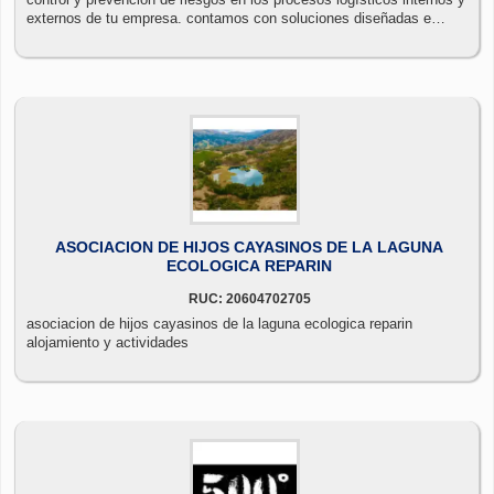
externos de tu empresa. contamos con soluciones diseñadas e
implementadas para los principales sectores económicos como la
minería, tienda locales comerciales eventos especiales traslado de
mercadería valiosa pesca, transporte, fábricas industriales y afines.
en map seguridad y resguardo estamos conformados por ex-oficiales
y fuerza armada
ASOCIACION DE HIJOS CAYASINOS DE LA LAGUNA
ECOLOGICA REPARIN
RUC: 20604702705
asociacion de hijos cayasinos de la laguna ecologica reparin
alojamiento y actividades