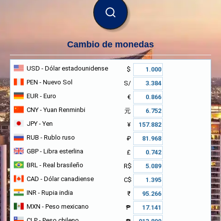
BUSCAR
Cambio de monedas
USD
- Dólar estadounidense
$
PEN
- Nuevo Sol
S/
EUR
- Euro
€
CNY
- Yuan Renminbi
元
JPY
- Yen
¥
RUB
- Rublo ruso
₽
GBP
- Libra esterlina
£
BRL
- Real brasileño
R$
CAD
- Dólar canadiense
C$
INR
- Rupia india
₹
MXN
- Peso mexicano
₱
CLP
- Peso chileno