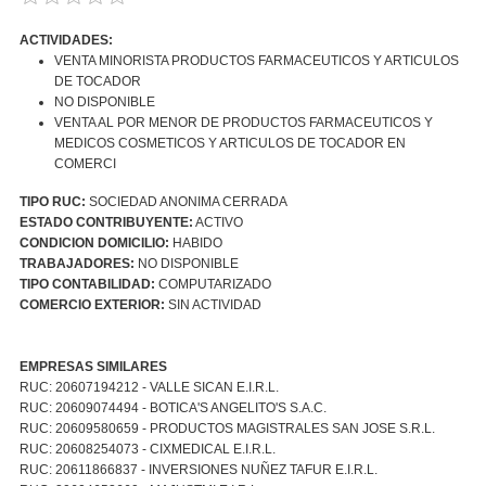
ACTIVIDADES:
VENTA MINORISTA PRODUCTOS FARMACEUTICOS Y ARTICULOS
DE TOCADOR
NO DISPONIBLE
VENTA AL POR MENOR DE PRODUCTOS FARMACEUTICOS Y
MEDICOS COSMETICOS Y ARTICULOS DE TOCADOR EN
COMERCI
TIPO RUC:
SOCIEDAD ANONIMA CERRADA
ESTADO CONTRIBUYENTE:
ACTIVO
CONDICION DOMICILIO:
HABIDO
TRABAJADORES:
NO DISPONIBLE
TIPO CONTABILIDAD:
COMPUTARIZADO
COMERCIO EXTERIOR:
SIN ACTIVIDAD
EMPRESAS SIMILARES
RUC: 20607194212 - VALLE SICAN E.I.R.L.
RUC: 20609074494 - BOTICA'S ANGELITO'S S.A.C.
RUC: 20609580659 - PRODUCTOS MAGISTRALES SAN JOSE S.R.L.
RUC: 20608254073 - CIXMEDICAL E.I.R.L.
RUC: 20611866837 - INVERSIONES NUÑEZ TAFUR E.I.R.L.