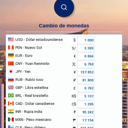
BUSCAR
Cambio de monedas
USD
- Dólar estadounidense
$
PEN
- Nuevo Sol
S/
EUR
- Euro
€
CNY
- Yuan Renminbi
元
JPY
- Yen
¥
RUB
- Rublo ruso
₽
GBP
- Libra esterlina
£
BRL
- Real brasileño
R$
CAD
- Dólar canadiense
C$
INR
- Rupia india
₹
MXN
- Peso mexicano
₱
CLP
- Peso chileno