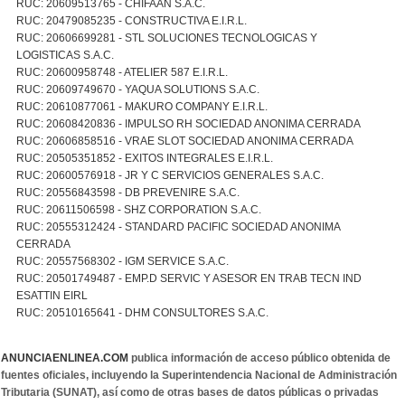
RUC: 20609513765 - CHIFAAN S.A.C.
RUC: 20479085235 - CONSTRUCTIVA E.I.R.L.
RUC: 20606699281 - STL SOLUCIONES TECNOLOGICAS Y
LOGISTICAS S.A.C.
RUC: 20600958748 - ATELIER 587 E.I.R.L.
RUC: 20609749670 - YAQUA SOLUTIONS S.A.C.
RUC: 20610877061 - MAKURO COMPANY E.I.R.L.
RUC: 20608420836 - IMPULSO RH SOCIEDAD ANONIMA CERRADA
RUC: 20606858516 - VRAE SLOT SOCIEDAD ANONIMA CERRADA
RUC: 20505351852 - EXITOS INTEGRALES E.I.R.L.
RUC: 20600576918 - JR Y C SERVICIOS GENERALES S.A.C.
RUC: 20556843598 - DB PREVENIRE S.A.C.
RUC: 20611506598 - SHZ CORPORATION S.A.C.
RUC: 20555312424 - STANDARD PACIFIC SOCIEDAD ANONIMA
CERRADA
RUC: 20557568302 - IGM SERVICE S.A.C.
RUC: 20501749487 - EMP.D SERVIC Y ASESOR EN TRAB TECN IND
ESATTIN EIRL
RUC: 20510165641 - DHM CONSULTORES S.A.C.
ANUNCIAENLINEA.COM
publica información de acceso público obtenida de
fuentes oficiales, incluyendo la Superintendencia Nacional de Administración
Tributaria (SUNAT), así como de otras bases de datos públicas o privadas