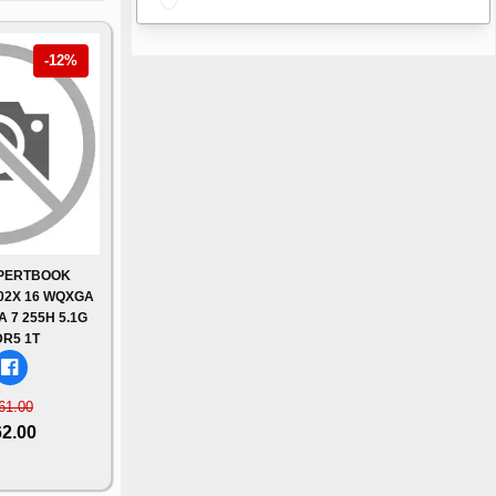
-12%
XPERTBOOK
02X 16 WQXGA
 7 255H 5.1G
R5 1T
61.00
62.00