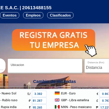
 S.A.C. | 20613488155
Eventos
Empleos
Clasificados
Distancia (Km)
Ubicacion
Cambio de monedas
- Nuevo Sol
EUR
- Euro
S/
€
- Rublo ruso
GBP
- Libra esterlina
₽
£
 Rupia india
MXN
- Peso mexicano
₹
₱