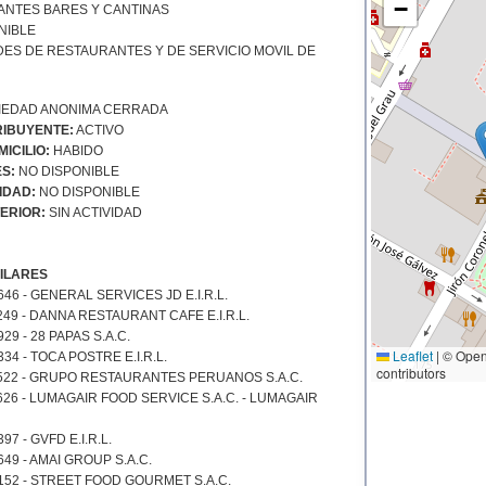
−
NTES BARES Y CANTINAS
NIBLE
DES DE RESTAURANTES Y DE SERVICIO MOVIL DE
EDAD ANONIMA CERRADA
IBUYENTE:
ACTIVO
ICILIO:
HABIDO
S:
NO DISPONIBLE
IDAD:
NO DISPONIBLE
ERIOR:
SIN ACTIVIDAD
ILARES
46 - GENERAL SERVICES JD E.I.R.L.
49 - DANNA RESTAURANT CAFE E.I.R.L.
29 - 28 PAPAS S.A.C.
Leaflet
|
© Open
34 - TOCA POSTRE E.I.R.L.
contributors
522 - GRUPO RESTAURANTES PERUANOS S.A.C.
626 - LUMAGAIR FOOD SERVICE S.A.C. - LUMAGAIR
7 - GVFD E.I.R.L.
49 - AMAI GROUP S.A.C.
152 - STREET FOOD GOURMET S.A.C.