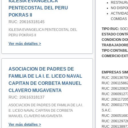
IGLESIA EVANGELICA
RESTAURA
PENTECOSTAL DEL PERU
NO DISPO
ACTIVIDA
POKRAS II
COMIDAS
RUC: 20616318145
TIPO RUC:
SOCI
IGLESIA EVANGELICA PENTECOSTAL DEL
ESTADO CONTR
PERU POKRAS II
CONDICION DOM
Ver más detalles >
TRABAJADORE
TIPO CONTABIL
COMERCIO EXT
ASOCIACION DE PADRES DE
EMPRESAS SIM
FAMILIA DE LA I. E. LICEO NAVAL
RUC: 206136706
CAPITAN DE CORBETA MANUEL
RUC: 206115862
RUC: 206120829
CLAVERO MUGAVENTA
RUC: 206091273
RUC: 20616318137
RUC: 20611720
RUC: 20601177
ASOCIACION DE PADRES DE FAMILIA DE LA I.
S.A.C.
E. LICEO NAVAL CAPITAN DE CORBETA
RUC: 2060516839
MANUEL CLAVERO MUGAVENTA
RUC: 206129726
Ver más detalles >
RUC: 20613897