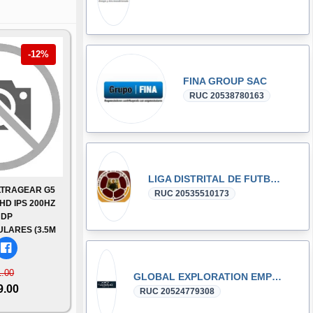
-12%
FINA GROUP SAC
RUC 20538780163
LIGA DISTRITAL DE FUTBOL DE SAN MARTIN DE PORRES
LTRAGEAR G5
RUC 20535510173
FHD IPS 200HZ
 DP
LARES (3.5M
1.00
GLOBAL EXPLORATION EMPRESA INDIVIDUAL DE RESPONSABILIDAD LIMITADA - GLOBAL EXPLORATION E.I.R.L.
9.00
RUC 20524779308