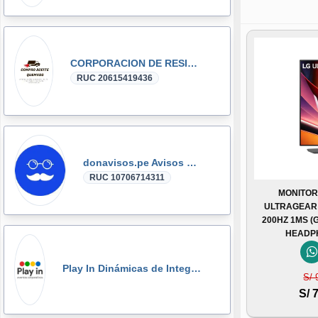
CORPORACION DE RESIDUOS SEGOVIA.PERU SAC
RUC 20615419436
donavisos.pe Avisos Clasificados
RUC 10706714311
MONITOR
ULTRAGEAR G
200HZ 1MS (
HEADP
Play In Dinámicas de Integración, Gymkanas, Eventos Corporativos
S/ 
S/ 