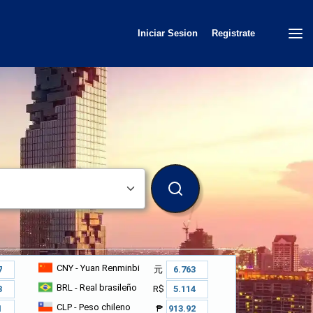
Iniciar Sesion
Registrate
BUSCAR
CNY
- Yuan Renminbi
元
BRL
- Real brasileño
R$
CLP
- Peso chileno
₱