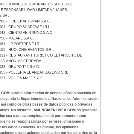
9983 - JUANES RESTAURANTES SOCIEDAD
 RESPONSABILIDAD LIMITADA JUANES
S SRL
86 - FIRE CRAFTSMAN S.A.C.
01 - GRUPO SHADOW E.I.R.L.
42 - CIENTO VEINTIUNO S.A.C.
50 - MAJAPE S.A.C.
61 - LP POSTRES E.I.R.L
105 - HUOLONG EVENTOS S.R.L.
831 - RESTAURANT TURISTICO EL FAROLITO DE
AD ANONIMA CERRADA
33 - GRUPO T45 S.A.C.
955 - POLLERIA EL ANDAHUAYLINO SRL
37 - VIOLE & MAFE S.A.C.
A.COM
publica información de acceso público obtenida de
 incluyendo la Superintendencia Nacional de Administración
, así como de otras bases de datos públicas o privadas
ables. No obstante,
ANUNCIAENLINEA.COM
no garantiza
ción sea exacta, completa o esté permanentemente
 que no se responsabiliza por errores, omisiones o
e los datos exhibidos. Asimismo, las opiniones,
caciones o valoraciones publicadas por los usuarios en la