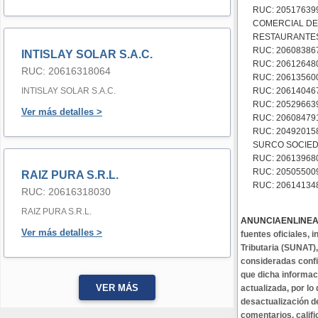
RUC: 2051763
COMERCIAL DE
RESTAURANTE
RUC: 206083867
INTISLAY SOLAR S.A.C.
RUC: 206126480
RUC: 20616318064
RUC: 206135600
INTISLAY SOLAR S.A.C.
RUC: 206140467
RUC: 205296639
Ver más detalles >
RUC: 20608479
RUC: 20492015
SURCO SOCIED
RUC: 206139680
RUC: 20505500
RAIZ PURA S.R.L.
RUC: 206141348
RUC: 20616318030
RAIZ PURA S.R.L.
ANUNCIAENLINE
Ver más detalles >
fuentes oficiales,
Tributaria (SUNAT)
consideradas confi
que dicha informa
VER MÁS
actualizada, por lo
desactualización d
comentarios, califi