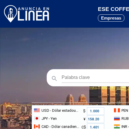
ESE COFFEE
Empresas
USD
- Dólar estadounidense
PEN
$
JPY
- Yen
RUB
¥
CAD
- Dólar canadiense
INR
-
C$