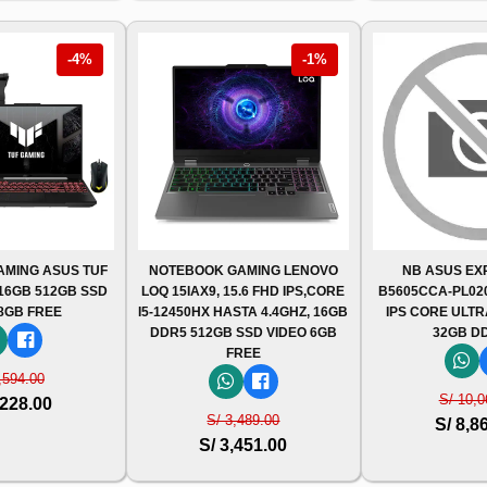
-4%
-1%
MING ASUS TUF
NOTEBOOK GAMING LENOVO
NB ASUS E
 16GB 512GB SSD
LOQ 15IAX9, 15.6 FHD IPS,CORE
B5605CCA-PL02
 8GB FREE
I5-12450HX HASTA 4.4GHZ, 16GB
IPS CORE ULTRA
DDR5 512GB SSD VIDEO 6GB
32GB DD
FREE
,594.00
S/ 10,0
,228.00
S/ 3,489.00
S/ 8,8
S/ 3,451.00