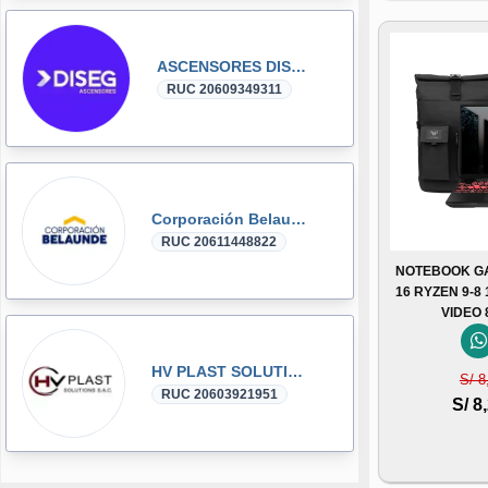
ASCENSORES DISEG
RUC 20609349311
Corporación Belaunde
RUC 20611448822
NOTEBOOK GA
16 RYZEN 9-8
VIDEO
HV PLAST SOLUTIONS
S/ 8
RUC 20603921951
S/ 8