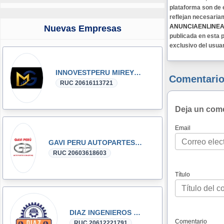
plataforma son de 
reflejan necesaria
ANUNCIAENLINE
Nuevas Empresas
publicada en esta p
exclusivo del usua
INNOVESTPERU MIREYKA GROUP SAC
Comentario
RUC 20616113721
Deja un com
Email
GAVI PERU AUTOPARTES DONGFENG y DFSK GLORY
RUC 20603618603
Título
DIAZ INGENIEROS SRL
Comentario
RUC 20612221791