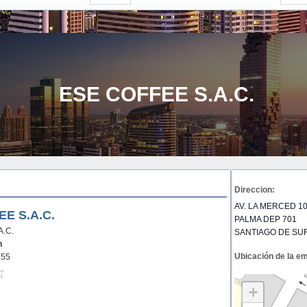
ESE COFFEE S.A.C.
Direccion:
AV. LA MERCED 1
E S.A.C.
PALMA DEP 701
A.C.
SANTIAGO DE SUR
n
Ubicación de la e
155
+