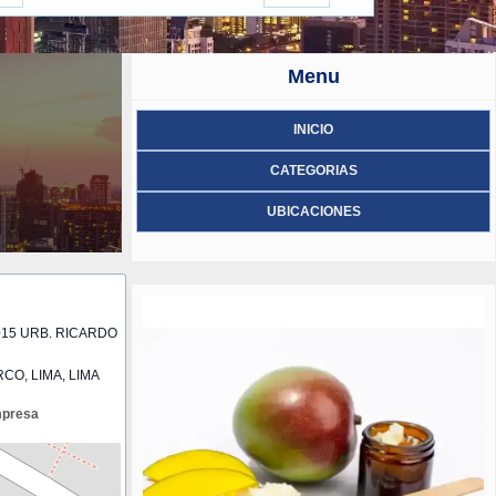
Menu
INICIO
CATEGORIAS
UBICACIONES
015 URB. RICARDO
CO, LIMA, LIMA
mpresa