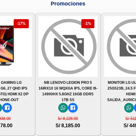
Promociones
-17%
-1%
 GAMING LG
NB LENOVO LEGION PRO 5
MONITOR LG U
6, 27 QHD IPS
16IRX10 16 WQXGA IPS, CORE I9-
25G523B, 24.5 
GTG) HDMI X2 DP
14900HX 5.8GHZ 16GB DDR5
HDMI
HONE-OUT
1TB SS
SALIDA_AURICU
938.00
S/ 8,228.00
S/ 51
778.00
S/ 8,185.00
S/ 44