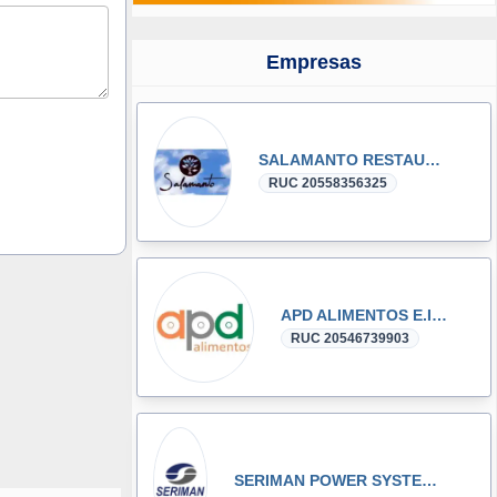
Empresas
SALAMANTO RESTAURANTE S.R.L.
RUC 20558356325
APD ALIMENTOS E.I.R.L.
RUC 20546739903
SERIMAN POWER SYSTEMS S.A.C Aire Acondicionado, UPS