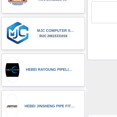
MJC COMPUTER SAC
RUC 20615331016
HEBEI RAYOUNG PIPELINE TECHNOLOGY CO., LTD
HEBEI JINSHENG PIPE FITTING MANUFACTURING CO., LT