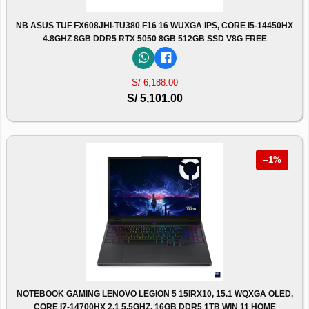
NB ASUS TUF FX608JHI-TU380 F16 16 WUXGA IPS, CORE I5-14450HX
4.8GHZ 8GB DDR5 RTX 5050 8GB 512GB SSD V8G FREE
S/ 6,188.00
S/ 5,101.00
--1%
NOTEBOOK GAMING LENOVO LEGION 5 15IRX10, 15.1 WQXGA OLED,
CORE I7-14700HX 2.1 5.5GHZ, 16GB DDR5 1TB WIN 11 HOME