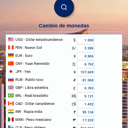
BUSCAR
Cambio de monedas
USD
- Dólar estadounidense
$
PEN
- Nuevo Sol
S/
EUR
- Euro
€
CNY
- Yuan Renminbi
元
JPY
- Yen
¥
RUB
- Rublo ruso
₽
GBP
- Libra esterlina
£
BRL
- Real brasileño
R$
CAD
- Dólar canadiense
C$
INR
- Rupia india
₹
MXN
- Peso mexicano
₱
CLP
- Peso chileno