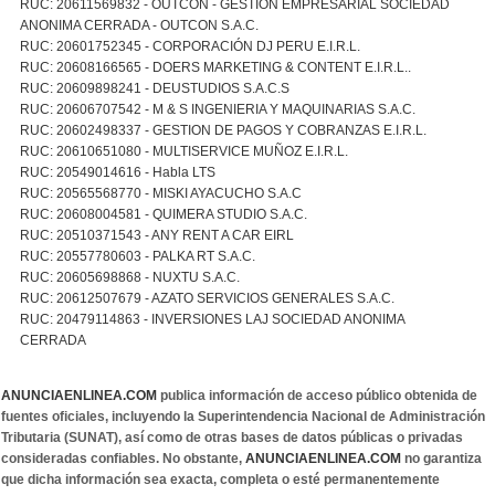
RUC: 20611569832 - OUTCON - GESTION EMPRESARIAL SOCIEDAD
ANONIMA CERRADA - OUTCON S.A.C.
RUC: 20601752345 - CORPORACIÓN DJ PERU E.I.R.L.
RUC: 20608166565 - DOERS MARKETING & CONTENT E.I.R.L..
RUC: 20609898241 - DEUSTUDIOS S.A.C.S
RUC: 20606707542 - M & S INGENIERIA Y MAQUINARIAS S.A.C.
RUC: 20602498337 - GESTION DE PAGOS Y COBRANZAS E.I.R.L.
RUC: 20610651080 - MULTISERVICE MUÑOZ E.I.R.L.
RUC: 20549014616 - Habla LTS
RUC: 20565568770 - MISKI AYACUCHO S.A.C
RUC: 20608004581 - QUIMERA STUDIO S.A.C.
RUC: 20510371543 - ANY RENT A CAR EIRL
RUC: 20557780603 - PALKA RT S.A.C.
RUC: 20605698868 - NUXTU S.A.C.
RUC: 20612507679 - AZATO SERVICIOS GENERALES S.A.C.
RUC: 20479114863 - INVERSIONES LAJ SOCIEDAD ANONIMA
CERRADA
ANUNCIAENLINEA.COM
publica información de acceso público obtenida de
fuentes oficiales, incluyendo la Superintendencia Nacional de Administración
Tributaria (SUNAT), así como de otras bases de datos públicas o privadas
consideradas confiables. No obstante,
ANUNCIAENLINEA.COM
no garantiza
que dicha información sea exacta, completa o esté permanentemente