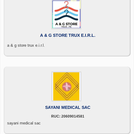
A & G STORE TRUX E.I.R.L.
a & g store trux e.i.r.l.
SAYANI MEDICAL SAC
RUC: 20609014581
sayani medical sac