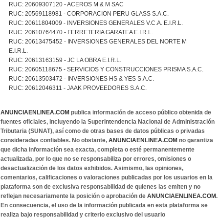
RUC: 20609307120 - ACEROS M & M SAC
RUC: 20569118981 - CORPORACION PERU GLASS S.A.C.
RUC: 20611804009 - INVERSIONES GENERALES V.C.A. E.I.R.L.
RUC: 20610764470 - FERRETERIA GARATEA E.I.R.L.
RUC: 20613475452 - INVERSIONES GENERALES DEL NORTE M
E.I.R.L.
RUC: 20613163159 - JC LA OBRA E.I.R.L.
RUC: 20605118675 - SERVICIOS Y CONSTRUCCIONES PRISMA S.A.C.
RUC: 20613503472 - INVERSIONES HS & YES S.A.C.
RUC: 20612046311 - JAAK PROVEEDORES S.A.C.
ANUNCIAENLINEA.COM
publica información de acceso público obtenida de
fuentes oficiales, incluyendo la Superintendencia Nacional de Administración
Tributaria (SUNAT), así como de otras bases de datos públicas o privadas
consideradas confiables. No obstante,
ANUNCIAENLINEA.COM
no garantiza
que dicha información sea exacta, completa o esté permanentemente
actualizada, por lo que no se responsabiliza por errores, omisiones o
desactualización de los datos exhibidos. Asimismo, las opiniones,
comentarios, calificaciones o valoraciones publicadas por los usuarios en la
plataforma son de exclusiva responsabilidad de quienes las emiten y no
reflejan necesariamente la posición o aprobación de
ANUNCIAENLINEA.COM
.
En consecuencia, el uso de la información publicada en esta plataforma se
realiza bajo responsabilidad y criterio exclusivo del usuario