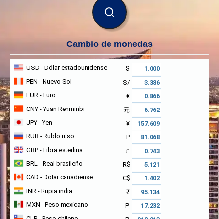
BUSCAR
Cambio de monedas
USD
- Dólar estadounidense
$
PEN
- Nuevo Sol
S/
EUR
- Euro
€
CNY
- Yuan Renminbi
元
JPY
- Yen
¥
RUB
- Rublo ruso
₽
GBP
- Libra esterlina
£
BRL
- Real brasileño
R$
CAD
- Dólar canadiense
C$
INR
- Rupia india
₹
MXN
- Peso mexicano
₱
CLP
- Peso chileno