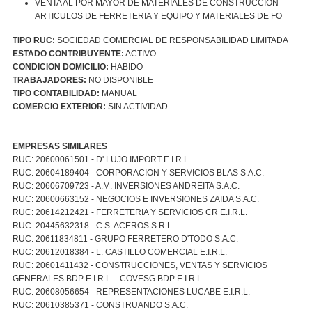
VENTA AL POR MAYOR DE MATERIALES DE CONSTRUCCION
ARTICULOS DE FERRETERIA Y EQUIPO Y MATERIALES DE FO
TIPO RUC:
SOCIEDAD COMERCIAL DE RESPONSABILIDAD LIMITADA
ESTADO CONTRIBUYENTE:
ACTIVO
CONDICION DOMICILIO:
HABIDO
TRABAJADORES:
NO DISPONIBLE
TIPO CONTABILIDAD:
MANUAL
COMERCIO EXTERIOR:
SIN ACTIVIDAD
EMPRESAS SIMILARES
RUC: 20600061501 - D' LUJO IMPORT E.I.R.L.
RUC: 20604189404 - CORPORACION Y SERVICIOS BLAS S.A.C.
RUC: 20606709723 - A.M. INVERSIONES ANDREITA S.A.C.
RUC: 20600663152 - NEGOCIOS E INVERSIONES ZAIDA S.A.C.
RUC: 20614212421 - FERRETERIA Y SERVICIOS CR E.I.R.L.
RUC: 20445632318 - C.S. ACEROS S.R.L.
RUC: 20611834811 - GRUPO FERRETERO D'TODO S.A.C.
RUC: 20612018384 - L. CASTILLO COMERCIAL E.I.R.L.
RUC: 20601411432 - CONSTRUCCIONES, VENTAS Y SERVICIOS
GENERALES BDP E.I.R.L. - COVESG BDP E.I.R.L.
RUC: 20608056654 - REPRESENTACIONES LUCABE E.I.R.L.
RUC: 20610385371 - CONSTRUANDO S.A.C.