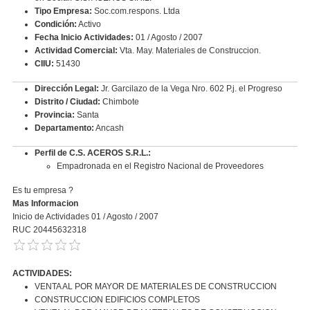
Tipo Empresa:
Soc.com.respons. Ltda
Condición:
Activo
Fecha Inicio Actividades:
01 / Agosto / 2007
Actividad Comercial:
Vta. May. Materiales de Construccion.
CIIU:
51430
Dirección Legal:
Jr. Garcilazo de la Vega Nro. 602 P.j. el Progreso
Distrito / Ciudad:
Chimbote
Provincia:
Santa
Departamento:
Ancash
Perfil de C.S. ACEROS S.R.L.:
Empadronada en el Registro Nacional de Proveedores
Es tu empresa ?
Mas Informacion
Inicio de Actividades 01 / Agosto / 2007
RUC 20445632318
ACTIVIDADES:
VENTA AL POR MAYOR DE MATERIALES DE CONSTRUCCION
CONSTRUCCION EDIFICIOS COMPLETOS