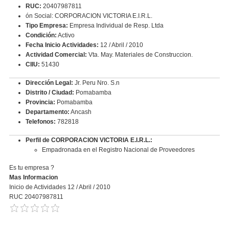
RUC:
20407987811
ón Social: CORPORACION VICTORIA E.I.R.L.
Tipo Empresa:
Empresa Individual de Resp. Ltda
Condición:
Activo
Fecha Inicio Actividades:
12 / Abril / 2010
Actividad Comercial:
Vta. May. Materiales de Construccion.
CIIU:
51430
Dirección Legal:
Jr. Peru Nro. S.n
Distrito / Ciudad:
Pomabamba
Provincia:
Pomabamba
Departamento:
Ancash
Telefonos:
782818
Perfil de CORPORACION VICTORIA E.I.R.L.:
Empadronada en el Registro Nacional de Proveedores
Es tu empresa ?
Mas Informacion
Inicio de Actividades 12 / Abril / 2010
RUC 20407987811