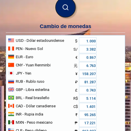
BUSCAR
Cambio de monedas
USD
- Dólar estadounidense
$
PEN
- Nuevo Sol
S/
EUR
- Euro
€
CNY
- Yuan Renminbi
元
JPY
- Yen
¥
RUB
- Rublo ruso
₽
GBP
- Libra esterlina
£
BRL
- Real brasileño
R$
CAD
- Dólar canadiense
C$
INR
- Rupia india
₹
MXN
- Peso mexicano
₱
CLP
- Peso chileno