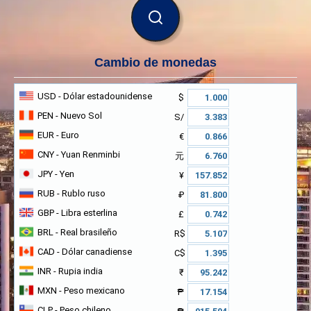
BUSCAR
Cambio de monedas
USD
- Dólar estadounidense
$
PEN
- Nuevo Sol
S/
EUR
- Euro
€
CNY
- Yuan Renminbi
元
JPY
- Yen
¥
RUB
- Rublo ruso
₽
GBP
- Libra esterlina
£
BRL
- Real brasileño
R$
CAD
- Dólar canadiense
C$
INR
- Rupia india
₹
MXN
- Peso mexicano
₱
CLP
- Peso chileno