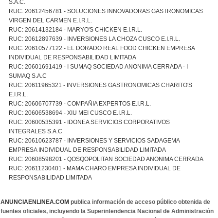
S.A.C.
RUC: 20612456781 - SOLUCIONES INNOVADORAS GASTRONOMICAS
VIRGEN DEL CARMEN E.I.R.L.
RUC: 20614132184 - MARYO'S CHICKEN E.I.R.L.
RUC: 20612897639 - INVERSIONES LA CHOZA CUSCO E.I.R.L.
RUC: 20610577122 - EL DORADO REAL FOOD CHICKEN EMPRESA
INDIVIDUAL DE RESPONSABILIDAD LIMITADA
RUC: 20601691419 - I SUMAQ SOCIEDAD ANONIMA CERRADA - I
SUMAQ S.A.C
RUC: 20611965321 - INVERSIONES GASTRONOMICAS CHARITO'S
E.I.R.L.
RUC: 20606707739 - COMPAÑIA EXPERTOS E.I.R.L.
RUC: 20606538694 - XIU MEI CUSCO E.I.R.L.
RUC: 20600535391 - IDONEA SERVICIOS CORPORATIVOS
INTEGRALES S.A.C
RUC: 20610623787 - INVERSIONES Y SERVICIOS SADAGEMA
EMPRESA INDIVIDUAL DE RESPONSABILIDAD LIMITADA
RUC: 20608598201 - QOSQOPOLITAN SOCIEDAD ANONIMA CERRADA
RUC: 20611230401 - MAMA CHARO EMPRESA INDIVIDUAL DE
RESPONSABILIDAD LIMITADA
ANUNCIAENLINEA.COM
publica información de acceso público obtenida de
fuentes oficiales, incluyendo la Superintendencia Nacional de Administración