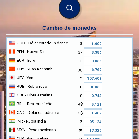
BUSCAR
Cambio de monedas
USD
- Dólar estadounidense
$
PEN
- Nuevo Sol
S/
EUR
- Euro
€
CNY
- Yuan Renminbi
元
JPY
- Yen
¥
RUB
- Rublo ruso
₽
GBP
- Libra esterlina
£
BRL
- Real brasileño
R$
CAD
- Dólar canadiense
C$
INR
- Rupia india
₹
MXN
- Peso mexicano
₱
CLP
- Peso chileno