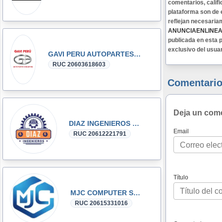
comentarios, califi
plataforma son de 
reflejan necesaria
ANUNCIAENLINE
publicada en esta p
exclusivo del usua
GAVI PERU AUTOPARTES DONGFENG y DFSK GLORY
RUC 20603618603
Comentario
Deja un com
DIAZ INGENIEROS SRL
Email
RUC 20612221791
Título
MJC COMPUTER SAC
RUC 20615331016