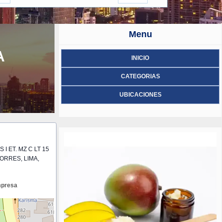
Menu
A
INICIO
CATEGORIAS
UBICACIONES
I ET. MZ C LT 15
ORRES, LIMA,
mpresa