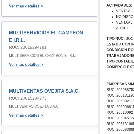
ACTIVIDADES:
Ver más detalles >
VENTA AL
NO DISPO
VENTA AL
ARTICULO
MULTISERVICIOS EL CAMPEON
TIPO RUC:
SOCI
E.I.R.L.
ESTADO CONTR
RUC: 20615294781
CONDICION DOM
MULTISERVICIOS EL CAMPEON E.I.R.L.
TRABAJADORE
TIPO CONTABIL
Ver más detalles >
COMERCIO EXT
EMPRESAS SIM
RUC: 206088753
MULTIVENTAS OVEJITA S.A.C.
RUC: 206131195
RUC: 20615294773
RUC: 206092119
MULTIVENTAS OVEJITA S.A.C.
RUC: 20600681
RUC: 205100927
Ver más detalles >
RUC: 206045124
RUC: 2061310852
RUC: 20608388