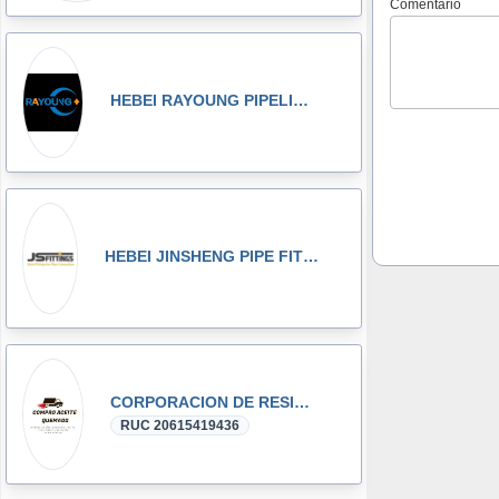
Comentario
HEBEI RAYOUNG PIPELINE TECHNOLOGY CO., LTD
HEBEI JINSHENG PIPE FITTING MANUFACTURING CO., LT
CORPORACION DE RESIDUOS SEGOVIA.PERU SAC
RUC 20615419436