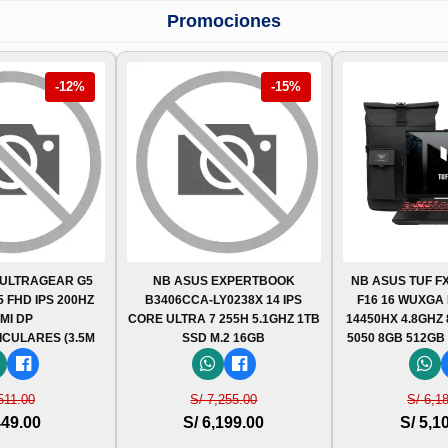
Promociones
-12%
-15%
 ULTRAGEAR G5
NB ASUS EXPERTBOOK
NB ASUS TUF FX
5 FHD IPS 200HZ
B3406CCA-LY0238X 14 IPS
F16 16 WUXGA I
MI DP
CORE ULTRA 7 255H 5.1GHZ 1TB
14450HX 4.8GHZ
ICULARES (3.5M
SSD M.2 16GB
5050 8GB 512GB
511.00
S/ 7,255.00
S/ 6,1
449.00
S/ 6,199.00
S/ 5,1