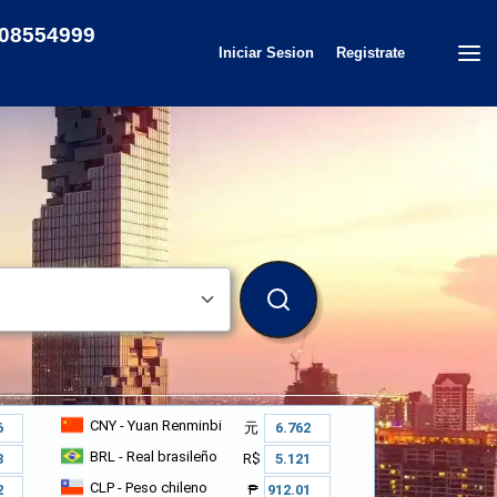
08554999
Iniciar Sesion
Registrate
BUSCAR
CNY
- Yuan Renminbi
元
BRL
- Real brasileño
R$
CLP
- Peso chileno
₱