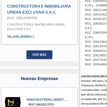
RUC: 20605859
E.I.R.L.- SUMIRE
CONSTRUCTORA E INMOBILIARIA
RUC: 206121446
URBAN EXCLUSIVA S.A.C.
RUC: 206104422
RUC: 20615294765
RUC: 205451974
RUC: 20609322
CONSTRUCTORA E INMOBILIARIA URBAN
S.A.C.
EXCLUSIVA S.A.C.
RUC: 20607829
Ver más detalles >
E.I.R.L.
RUC: 20612362
RUC: 206134759
RUC: 206064222
VER MÁS
RUC: 20613692
RUC: 20477878
RUC: 2055449309
ANUNCIAENLINE
Nuevas Empresas
fuentes oficiales,
Tributaria (SUNAT)
consideradas confi
que dicha informa
actualizada, por lo
INNOVESTPERU MIREYKA GROUP SAC
desactualización d
RUC 20616113721