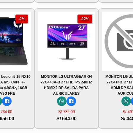
-2%
-12%
 Legion 5 15IRX10
MONITOR LG ULTRAGEAR G4
MONITOR LG U
 IPS, Core i7-
27G440A-B 27 FHD IPS 240HZ
27G414B, 27 F
ta 4.9GHz, 16GB
HDMIX2 DP SALIDA PARA
HDMI DP SA
V8G FRE
AURICULARES
AURICU
,764.00
S/ 732.00
S/ 49
,656.00
S/ 644.00
S/ 44