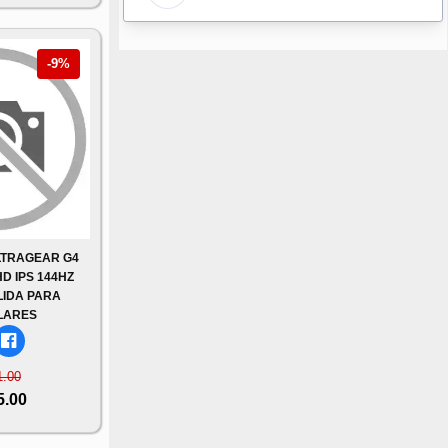
-9%
LTRAGEAR G4
HD IPS 144HZ
LIDA PARA
LARES
1.00
5.00