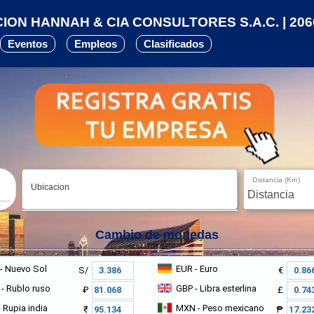
ON HANNAH & CIA CONSULTORES S.A.C. | 206
Eventos
Empleos
Clasificados
Distancia (Km)
Ubicacion
Cambio de monedas
- Nuevo Sol
EUR
- Euro
S/
€
- Rublo ruso
GBP
- Libra esterlina
₽
£
 Rupia india
MXN
- Peso mexicano
₹
₱