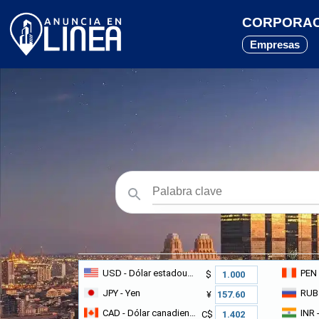
CORPORACI
Empresas
USD
- Dólar estadounidense
PEN
$
JPY
- Yen
RUB
¥
CAD
- Dólar canadiense
INR
-
C$