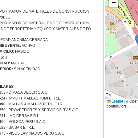
−
 POR MAYOR DE MATERIALES DE CONSTRUCCION
NIBLE
 POR MAYOR DE MATERIALES DE CONSTRUCCION
S DE FERRETERIA Y EQUIPO Y MATERIALES DE FO
EDAD ANONIMA CERRADA
IBUYENTE:
ACTIVO
ICILIO:
HABIDO
S:
1
IDAD:
MANUAL
ERIOR:
SIN ACTIVIDAD
ILARES
53 - DIMASA DECOR S.A.C.
24 - IMPORT MALLAS TUMI E.I.R.L.
Leaflet
|
© Open
80 - MALLAS & MALLAS PERU E.I.R.L.
contributors
550 - PROVEEDORES Y SERVICIOS RV S.A.C.
41 - IMDICERSA S.R.L
69 - VOLSCA PERU S.A.C.
2 - SAISAR E.I.R.L.
975 - PISOS LAMINADOS PERU S.A.C.