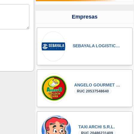
Empresas
SEBAYALA LOGISTICA S.A.C.
ANGELO GOURMET S.A.C.
RUC 20537548640
TAXI ARCHI S.R.L.
RUC 20486231409