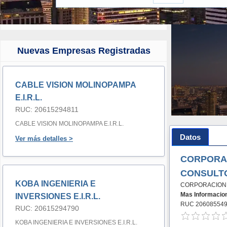
Nuevas Empresas Registradas
CABLE VISION MOLINOPAMPA
E.I.R.L.
RUC: 20615294811
CABLE VISION MOLINOPAMPA E.I.R.L.
Datos
Ver más detalles >
CORPORAC
CONSULTO
KOBA INGENIERIA E
CORPORACION 
Mas Informacio
INVERSIONES E.I.R.L.
RUC 20608554
RUC: 20615294790
KOBA INGENIERIA E INVERSIONES E.I.R.L.