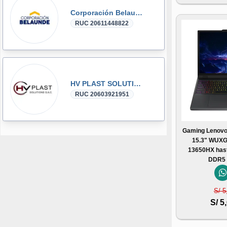
Corporación Belaunde
RUC 20611448822
HV PLAST SOLUTIONS
RUC 20603921951
Gaming Lenovo
15.3" WUXGA
13650HX has
DDR5 
S/ 5
S/ 5