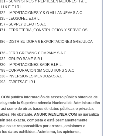
331 - SUMINISTROS Y REPRESENTACIONES H & E
 H & E E.I.R.L.
22 - IMPORTACIONES Y & G VILLANUEVA S.A.C.
35 - LEOSOFEL E.I.R.L.
57 - SUPPLY DEPOT S.A.C.
471 - FERRETERIA, CONSTRUCCION Y SERVICIOS
986 - DISTRIBUIDORA & EXPORTACIONES GREJULCA
476 - JERR GROWING COMPANY S.A.C.
32 - GRUPO BAME S.R.L.
20 - IMPORTACIONES BADR E.I.R.L.
798 - CORPORACION 3M SOLUTIONS S.A.C.
238 - INVERSIONES MENDOZA S.A.C.
3 - FABETSA E.I.R.L.
A.COM
publica información de acceso público obtenida de
 incluyendo la Superintendencia Nacional de Administración
, así como de otras bases de datos públicas o privadas
ables. No obstante,
ANUNCIAENLINEA.COM
no garantiza
ción sea exacta, completa o esté permanentemente
 que no se responsabiliza por errores, omisiones o
e los datos exhibidos. Asimismo, las opiniones,