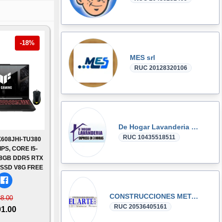
-18%
MES srl
RUC 20128320106
De Hogar Lavanderia y SG lurin
RUC 10435518511
608JHI-TU380
PS, CORE I5-
 8GB DDR5 RTX
 SSD V8G FREE
CONSTRUCCIONES METALICAS EL ARTE SAC
88.00
RUC 20536405161
01.00