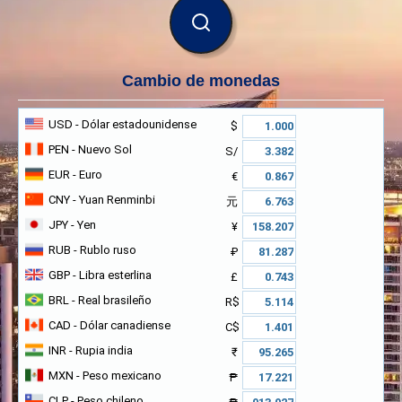
BUSCAR
Cambio de monedas
USD
- Dólar estadounidense
$
PEN
- Nuevo Sol
S/
EUR
- Euro
€
CNY
- Yuan Renminbi
元
JPY
- Yen
¥
RUB
- Rublo ruso
₽
GBP
- Libra esterlina
£
BRL
- Real brasileño
R$
CAD
- Dólar canadiense
C$
INR
- Rupia india
₹
MXN
- Peso mexicano
₱
CLP
- Peso chileno