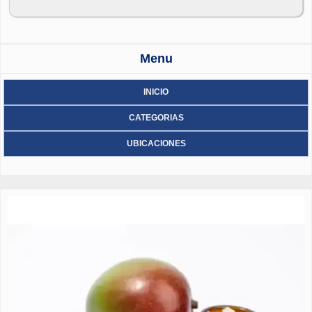
para más información por favor visite nuestro sitio web:
http://www.zuden.com, en contacto con
nosotros:sales8@zuden.com; zudensecurity@gmail.com; msn:
zudensecurity@hotmail.com; skype: zudensecurity
Menu
INICIO
CATEGORIAS
UBICACIONES