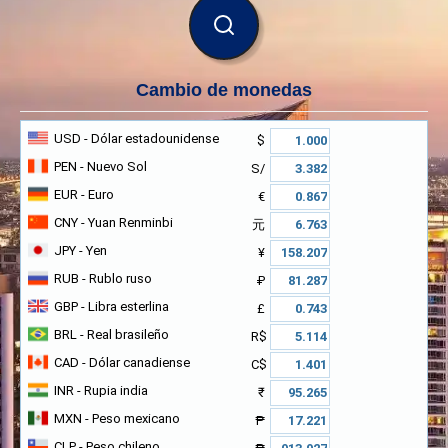
BUSCAR
Cambio de monedas
USD
- Dólar estadounidense
$
PEN
- Nuevo Sol
S/
EUR
- Euro
€
CNY
- Yuan Renminbi
元
JPY
- Yen
¥
RUB
- Rublo ruso
₽
GBP
- Libra esterlina
£
BRL
- Real brasileño
R$
CAD
- Dólar canadiense
C$
INR
- Rupia india
₹
MXN
- Peso mexicano
₱
CLP
- Peso chileno