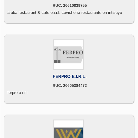
RUC: 20610839755
aruba restaurant & cafe e.i.r.l. cevichería restaurante en intisuyo
FERPRO E.I.R.L.
RUC: 20605384472
ferpro e.i.r.l.