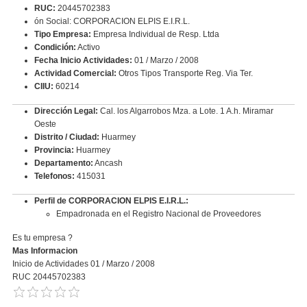
RUC:
20445702383
ón Social: CORPORACION ELPIS E.I.R.L.
Tipo Empresa:
Empresa Individual de Resp. Ltda
Condición:
Activo
Fecha Inicio Actividades:
01 / Marzo / 2008
Actividad Comercial:
Otros Tipos Transporte Reg. Via Ter.
CIIU:
60214
Dirección Legal:
Cal. los Algarrobos Mza. a Lote. 1 A.h. Miramar
Oeste
Distrito / Ciudad:
Huarmey
Provincia:
Huarmey
Departamento:
Ancash
Telefonos:
415031
Perfil de CORPORACION ELPIS E.I.R.L.:
Empadronada en el Registro Nacional de Proveedores
Es tu empresa ?
Mas Informacion
Inicio de Actividades 01 / Marzo / 2008
RUC 20445702383