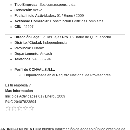
Tipo Empresa:
Soc.com.respons. Ltda
Condición:
Activo
Fecha Inicio Actividades:
01 / Enero / 2009
Actividad Comercial:
Construccion Edificios Completos.
CIIU:
45207
Dirección Legal:
Pj. las Tejas Nro. 16 Barrio de Quinuacocha
Distrito / Ciudad:
Independencia
Provincia:
Huaraz
Departamento:
Ancash
Telefonos:
943336794
Perfil de CONVAL S.R.L.:
Empadronada en el Registro Nacional de Proveedores
Es tu empresa ?
Mas Informacion
Inicio de Actividades 01 / Enero / 2009
RUC 20407823894
ANUNCIAENLINEA.COM
publica información de acceso público obtenida de