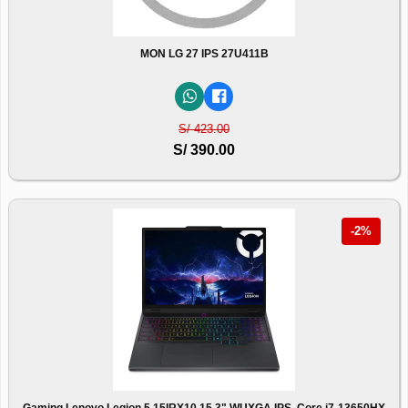
MON LG 27 IPS 27U411B
S/ 423.00
S/ 390.00
-2%
Gaming Lenovo Legion 5 15IRX10 15.3" WUXGA IPS, Core i7-13650HX