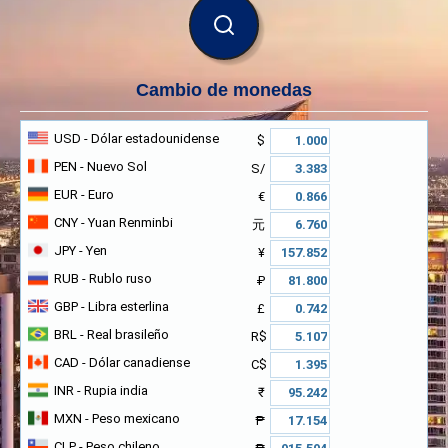
BUSCAR
Cambio de monedas
USD
- Dólar estadounidense
$
PEN
- Nuevo Sol
S/
EUR
- Euro
€
CNY
- Yuan Renminbi
元
JPY
- Yen
¥
RUB
- Rublo ruso
₽
GBP
- Libra esterlina
£
BRL
- Real brasileño
R$
CAD
- Dólar canadiense
C$
INR
- Rupia india
₹
MXN
- Peso mexicano
₱
CLP
- Peso chileno