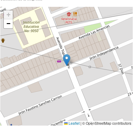
+
−
Leaflet
|
© OpenStreetMap contributors