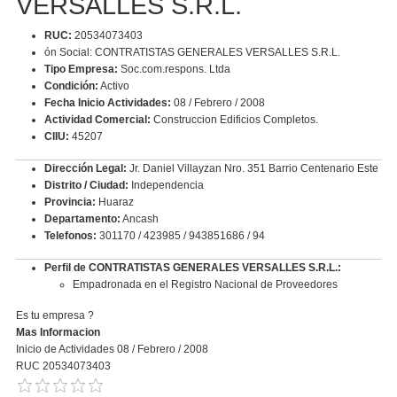
VERSALLES S.R.L.
RUC:
20534073403
ón Social: CONTRATISTAS GENERALES VERSALLES S.R.L.
Tipo Empresa:
Soc.com.respons. Ltda
Condición:
Activo
Fecha Inicio Actividades:
08 / Febrero / 2008
Actividad Comercial:
Construccion Edificios Completos.
CIIU:
45207
Dirección Legal:
Jr. Daniel Villayzan Nro. 351 Barrio Centenario Este
Distrito / Ciudad:
Independencia
Provincia:
Huaraz
Departamento:
Ancash
Telefonos:
301170 / 423985 / 943851686 / 94
Perfil de CONTRATISTAS GENERALES VERSALLES S.R.L.:
Empadronada en el Registro Nacional de Proveedores
Es tu empresa ?
Mas Informacion
Inicio de Actividades 08 / Febrero / 2008
RUC 20534073403