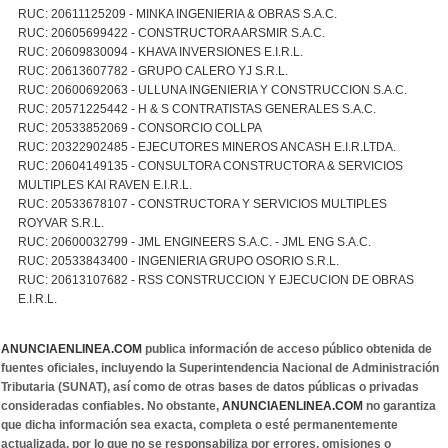
RUC: 20611125209 - MINKA INGENIERIA & OBRAS S.A.C.
RUC: 20605699422 - CONSTRUCTORA ARSMIR S.A.C.
RUC: 20609830094 - KHAVA INVERSIONES E.I.R.L.
RUC: 20613607782 - GRUPO CALERO YJ S.R.L.
RUC: 20600692063 - ULLUNA INGENIERIA Y CONSTRUCCION S.A.C.
RUC: 20571225442 - H & S CONTRATISTAS GENERALES S.A.C.
RUC: 20533852069 - CONSORCIO COLLPA
RUC: 20322902485 - EJECUTORES MINEROS ANCASH E.I.R.LTDA.
RUC: 20604149135 - CONSULTORA CONSTRUCTORA & SERVICIOS
MULTIPLES KAI RAVEN E.I.R.L.
RUC: 20533678107 - CONSTRUCTORA Y SERVICIOS MULTIPLES
ROYVAR S.R.L.
RUC: 20600032799 - JML ENGINEERS S.A.C. - JML ENG S.A.C.
RUC: 20533843400 - INGENIERIA GRUPO OSORIO S.R.L.
RUC: 20613107682 - RSS CONSTRUCCION Y EJECUCION DE OBRAS
E.I.R.L.
ANUNCIAENLINEA.COM
publica información de acceso público obtenida de
fuentes oficiales, incluyendo la Superintendencia Nacional de Administración
Tributaria (SUNAT), así como de otras bases de datos públicas o privadas
consideradas confiables. No obstante,
ANUNCIAENLINEA.COM
no garantiza
que dicha información sea exacta, completa o esté permanentemente
actualizada, por lo que no se responsabiliza por errores, omisiones o