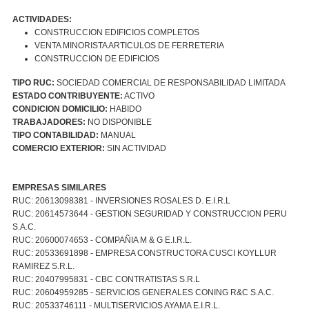
ACTIVIDADES:
CONSTRUCCION EDIFICIOS COMPLETOS
VENTA MINORISTA ARTICULOS DE FERRETERIA
CONSTRUCCION DE EDIFICIOS
TIPO RUC:
SOCIEDAD COMERCIAL DE RESPONSABILIDAD LIMITADA
ESTADO CONTRIBUYENTE:
ACTIVO
CONDICION DOMICILIO:
HABIDO
TRABAJADORES:
NO DISPONIBLE
TIPO CONTABILIDAD:
MANUAL
COMERCIO EXTERIOR:
SIN ACTIVIDAD
EMPRESAS SIMILARES
RUC: 20613098381 - INVERSIONES ROSALES D. E.I.R.L
RUC: 20614573644 - GESTION SEGURIDAD Y CONSTRUCCION PERU
S.A.C.
RUC: 20600074653 - COMPAÑIA M & G E.I.R.L.
RUC: 20533691898 - EMPRESA CONSTRUCTORA CUSCI KOYLLUR
RAMIREZ S.R.L.
RUC: 20407995831 - CBC CONTRATISTAS S.R.L
RUC: 20604959285 - SERVICIOS GENERALES CONING R&C S.A.C.
RUC: 20533746111 - MULTISERVICIOS AYAMA E.I.R.L.