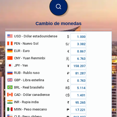
BUSCAR
Cambio de monedas
USD
- Dólar estadounidense
$
PEN
- Nuevo Sol
S/
EUR
- Euro
€
CNY
- Yuan Renminbi
元
JPY
- Yen
¥
RUB
- Rublo ruso
₽
GBP
- Libra esterlina
£
BRL
- Real brasileño
R$
CAD
- Dólar canadiense
C$
INR
- Rupia india
₹
MXN
- Peso mexicano
₱
CLP
- Peso chileno