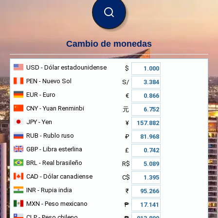
BUSCAR
Cambio de monedas
USD
- Dólar estadounidense
$
PEN
- Nuevo Sol
S/
EUR
- Euro
€
CNY
- Yuan Renminbi
元
JPY
- Yen
¥
RUB
- Rublo ruso
₽
GBP
- Libra esterlina
£
BRL
- Real brasileño
R$
CAD
- Dólar canadiense
C$
INR
- Rupia india
₹
MXN
- Peso mexicano
₱
CLP
- Peso chileno