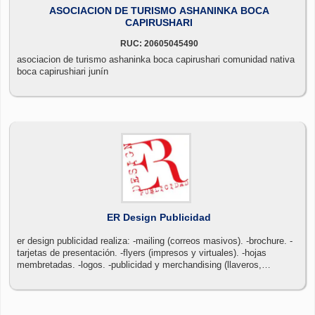
ASOCIACION DE TURISMO ASHANINKA BOCA
CAPIRUSHARI
RUC: 20605045490
asociacion de turismo ashaninka boca capirushari comunidad nativa
boca capirushiari junín
ER Design Publicidad
er design publicidad realiza: -mailing (correos masivos). -brochure. -
tarjetas de presentación. -flyers (impresos y virtuales). -hojas
membretadas. -logos. -publicidad y merchandising (llaveros,
lapiceros, mouse pad, etc) -catálogos. -portadas facebook. -
pestañas dinámicas en facebook. -web y más