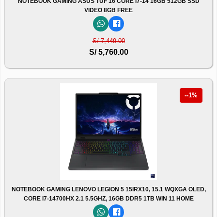
NOTEBOOK GAMING ASUS TUF 16 CORE I7-14 16GB 512GB SSD
VIDEO 8GB FREE
S/ 7,449.00
S/ 5,760.00
--1%
NOTEBOOK GAMING LENOVO LEGION 5 15IRX10, 15.1 WQXGA OLED,
CORE I7-14700HX 2.1 5.5GHZ, 16GB DDR5 1TB WIN 11 HOME