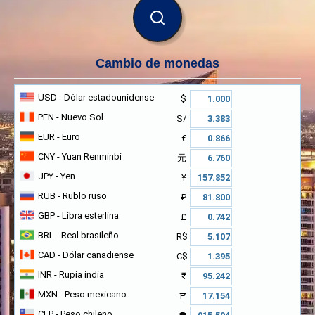
BUSCAR
Cambio de monedas
USD
- Dólar estadounidense
$
PEN
- Nuevo Sol
S/
EUR
- Euro
€
CNY
- Yuan Renminbi
元
JPY
- Yen
¥
RUB
- Rublo ruso
₽
GBP
- Libra esterlina
£
BRL
- Real brasileño
R$
CAD
- Dólar canadiense
C$
INR
- Rupia india
₹
MXN
- Peso mexicano
₱
CLP
- Peso chileno