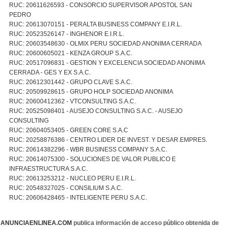
RUC: 20611626593 - CONSORCIO SUPERVISOR APOSTOL SAN
PEDRO
RUC: 20613070151 - PERALTA BUSINESS COMPANY E.I.R.L.
RUC: 20523526147 - INGHENOR E.I.R.L.
RUC: 20603548630 - OLMIX PERU SOCIEDAD ANONIMA CERRADA
RUC: 20600605021 - KENZA GROUP S.A.C.
RUC: 20517096831 - GESTION Y EXCELENCIA SOCIEDAD ANONIMA
CERRADA - GES Y EX S.A.C.
RUC: 20612301442 - GRUPO CLAVE S.A.C.
RUC: 20509928615 - GRUPO HOLP SOCIEDAD ANONIMA
RUC: 20600412362 - VTCONSULTING S.A.C.
RUC: 20525098401 - AUSEJO CONSULTING S.A.C. - AUSEJO
CONSULTING
RUC: 20604053405 - GREEN CORE S.A.C
RUC: 20258876386 - CENTRO LIDER DE INVEST. Y DESAR.EMPRES.
RUC: 20614382296 - WBR BUSINESS COMPANY S.A.C.
RUC: 20614075300 - SOLUCIONES DE VALOR PUBLICO E
INFRAESTRUCTURA S.A.C.
RUC: 20613253212 - NUCLEO PERU E.I.R.L.
RUC: 20548327025 - CONSILIUM S.A.C.
RUC: 20606428465 - INTELIGENTE PERU S.A.C.
ANUNCIAENLINEA.COM
publica información de acceso público obtenida de