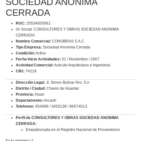
SOCIEDAD ANONIMA
CERRADA
RUC:
20534005661
ón Social: CONSULTORES Y OBRAS SOCIEDAD ANONIMA
CERRADA
Nombre Comercial:
CONOBRAS S.A.C.
Tipo Empresa:
Sociedad Anonima Cerrada
Condición:
Activo
Fecha Inicio Actividades:
01 / Noviembre / 2007
Actividad Comercial:
Activ.de Arquitectura e Ingenieria
CIIU:
74218
Dirección Legal:
Jr. Simon Bolivar Nro. S.n
Distrito / Ciudad:
Chavin de Huantar
Provincia:
Huari
Departamento:
Ancash
Telefonos:
454068 / 3450138 / 96574013
Perfil de CONSULTORES Y OBRAS SOCIEDAD ANONIMA
CERRADA:
Empadronada en el Registro Nacional de Proveedores
Es tu empresa ?