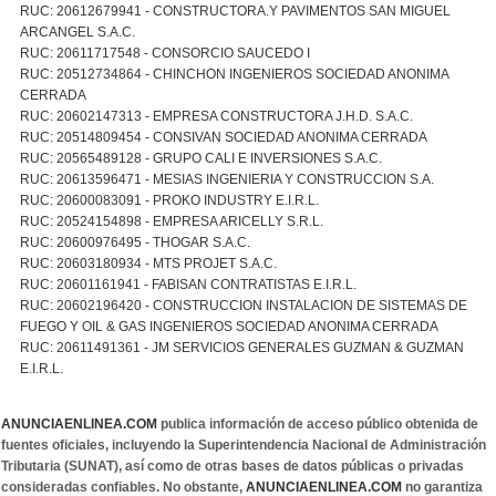
RUC: 20612679941 - CONSTRUCTORA.Y PAVIMENTOS SAN MIGUEL
ARCANGEL S.A.C.
RUC: 20611717548 - CONSORCIO SAUCEDO I
RUC: 20512734864 - CHINCHON INGENIEROS SOCIEDAD ANONIMA
CERRADA
RUC: 20602147313 - EMPRESA CONSTRUCTORA J.H.D. S.A.C.
RUC: 20514809454 - CONSIVAN SOCIEDAD ANONIMA CERRADA
RUC: 20565489128 - GRUPO CALI E INVERSIONES S.A.C.
RUC: 20613596471 - MESIAS INGENIERIA Y CONSTRUCCION S.A.
RUC: 20600083091 - PROKO INDUSTRY E.I.R.L.
RUC: 20524154898 - EMPRESA ARICELLY S.R.L.
RUC: 20600976495 - THOGAR S.A.C.
RUC: 20603180934 - MTS PROJET S.A.C.
RUC: 20601161941 - FABISAN CONTRATISTAS E.I.R.L.
RUC: 20602196420 - CONSTRUCCION INSTALACION DE SISTEMAS DE
FUEGO Y OIL & GAS INGENIEROS SOCIEDAD ANONIMA CERRADA
RUC: 20611491361 - JM SERVICIOS GENERALES GUZMAN & GUZMAN
E.I.R.L.
ANUNCIAENLINEA.COM
publica información de acceso público obtenida de
fuentes oficiales, incluyendo la Superintendencia Nacional de Administración
Tributaria (SUNAT), así como de otras bases de datos públicas o privadas
consideradas confiables. No obstante,
ANUNCIAENLINEA.COM
no garantiza