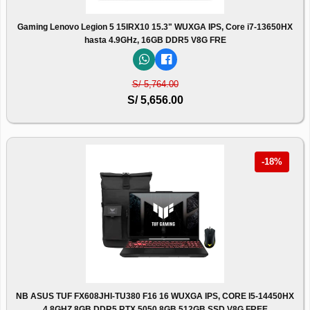
Gaming Lenovo Legion 5 15IRX10 15.3" WUXGA IPS, Core i7-13650HX
hasta 4.9GHz, 16GB DDR5 V8G FRE
S/ 5,764.00
S/ 5,656.00
-18%
NB ASUS TUF FX608JHI-TU380 F16 16 WUXGA IPS, CORE I5-14450HX
4.8GHZ 8GB DDR5 RTX 5050 8GB 512GB SSD V8G FREE