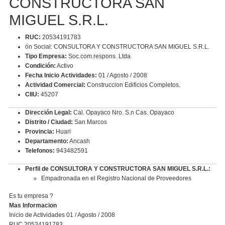
CONSTRUCTORA SAN
MIGUEL S.R.L.
RUC:
20534191783
ón Social: CONSULTORA Y CONSTRUCTORA SAN MIGUEL S.R.L.
Tipo Empresa:
Soc.com.respons. Ltda
Condición:
Activo
Fecha Inicio Actividades:
01 / Agosto / 2008
Actividad Comercial:
Construccion Edificios Completos.
CIIU:
45207
Dirección Legal:
Cal. Opayaco Nro. S.n Cas. Opayaco
Distrito / Ciudad:
San Marcos
Provincia:
Huari
Departamento:
Ancash
Telefonos:
943482591
Perfil de CONSULTORA Y CONSTRUCTORA SAN MIGUEL S.R.L.:
Empadronada en el Registro Nacional de Proveedores
Es tu empresa ?
Mas Informacion
Inicio de Actividades 01 / Agosto / 2008
RUC 20534191783