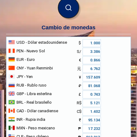
BUSCAR
Cambio de monedas
USD
- Dólar estadounidense
$
PEN
- Nuevo Sol
S/
EUR
- Euro
€
CNY
- Yuan Renminbi
元
JPY
- Yen
¥
RUB
- Rublo ruso
₽
GBP
- Libra esterlina
£
BRL
- Real brasileño
R$
CAD
- Dólar canadiense
C$
INR
- Rupia india
₹
MXN
- Peso mexicano
₱
CLP
- Peso chileno