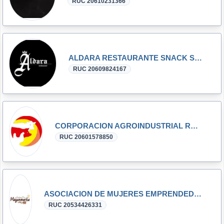
RUC 20610231366
ALDARA RESTAURANTE SNACK S.A.C
RUC 20609824167
CORPORACION AGROINDUSTRIAL RAMON & MIJAEL S.A.C.
RUC 20601578850
ASOCIACION DE MUJERES EMPRENDEDORAS DE MOYABAMBA CHUNGUI LA MAR-AYACUCHO
RUC 20534426331