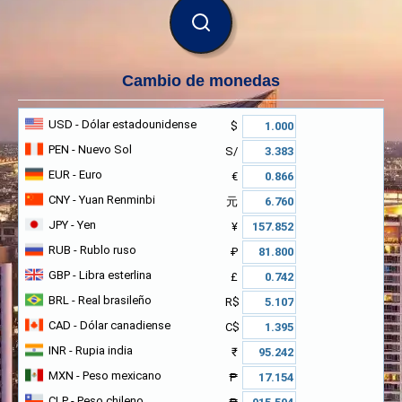
BUSCAR
Cambio de monedas
USD
- Dólar estadounidense
$
PEN
- Nuevo Sol
S/
EUR
- Euro
€
CNY
- Yuan Renminbi
元
JPY
- Yen
¥
RUB
- Rublo ruso
₽
GBP
- Libra esterlina
£
BRL
- Real brasileño
R$
CAD
- Dólar canadiense
C$
INR
- Rupia india
₹
MXN
- Peso mexicano
₱
CLP
- Peso chileno