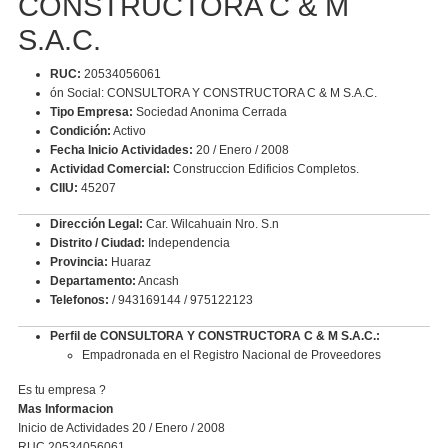
CONSTRUCTORA C & M
S.A.C.
RUC:
20534056061
ón Social: CONSULTORA Y CONSTRUCTORA C & M S.A.C.
Tipo Empresa:
Sociedad Anonima Cerrada
Condición:
Activo
Fecha Inicio Actividades:
20 / Enero / 2008
Actividad Comercial:
Construccion Edificios Completos.
CIIU:
45207
Dirección Legal:
Car. Wilcahuain Nro. S.n
Distrito / Ciudad:
Independencia
Provincia:
Huaraz
Departamento:
Ancash
Telefonos:
/ 943169144 / 975122123
Perfil de CONSULTORA Y CONSTRUCTORA C & M S.A.C.:
Empadronada en el Registro Nacional de Proveedores
Es tu empresa ?
Mas Informacion
Inicio de Actividades 20 / Enero / 2008
RUC 20534056061