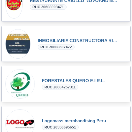
RESTAURANTE CRIOLLO NOVOANDINO LAS AGALLAS DE ORO E.I.R.L.
RUC 20608903471
INMOBILIARIA CONSTRUCTORA RIME S.A.C.
RUC 20608607472
FORESTALES QUERO E.I.R.L.
RUC 20604257311
Logomass merchandising Peru
RUC 20550695651