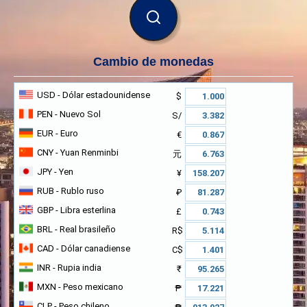
BUSCAR
Cambio de monedas
USD
- Dólar estadounidense
$
PEN
- Nuevo Sol
S/
EUR
- Euro
€
CNY
- Yuan Renminbi
元
JPY
- Yen
¥
RUB
- Rublo ruso
₽
GBP
- Libra esterlina
£
BRL
- Real brasileño
R$
CAD
- Dólar canadiense
C$
INR
- Rupia india
₹
MXN
- Peso mexicano
₱
CLP
- Peso chileno