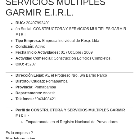
SERVICIOS MULTIPLES
GARMIR E.I.R.L.
RUC:
20407992491
ón Social: CONSTRUCTORA Y SERVICIOS MULTIPLES GARMIR
E.I.R.L.
Tipo Empresa:
Empresa Individual de Resp. Ltda
Condición:
Activo
Fecha Inicio Actividades:
01 / Octubre / 2009
Actividad Comercial:
Construccion Edificios Completos.
CIIU:
45207
Dirección Legal:
Av. el Progreso Nro. S/n Barrio Parco
Distrito / Ciudad:
Pomabamba
Provincia:
Pomabamba
Departamento:
Ancash
Telefonos:
/ 943408421
Perfil de CONSTRUCTORA Y SERVICIOS MULTIPLES GARMIR
E.I.R.L.:
Empadronada en el Registro Nacional de Proveedores
Es tu empresa ?
Mas Informacion