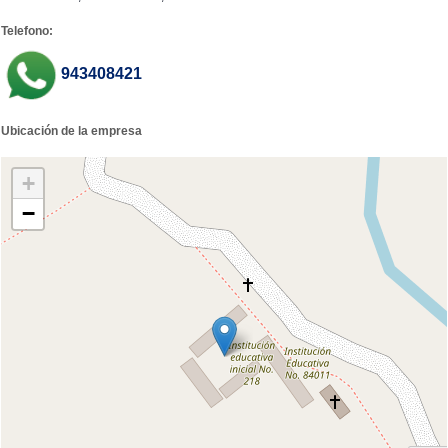
Telefono:
943408421
Ubicación de la empresa
+
−