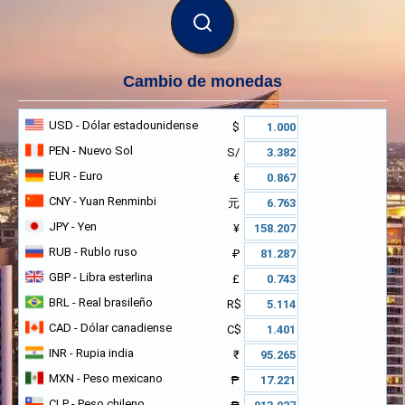
BUSCAR
Cambio de monedas
USD
- Dólar estadounidense
$
PEN
- Nuevo Sol
S/
EUR
- Euro
€
CNY
- Yuan Renminbi
元
JPY
- Yen
¥
RUB
- Rublo ruso
₽
GBP
- Libra esterlina
£
BRL
- Real brasileño
R$
CAD
- Dólar canadiense
C$
INR
- Rupia india
₹
MXN
- Peso mexicano
₱
CLP
- Peso chileno