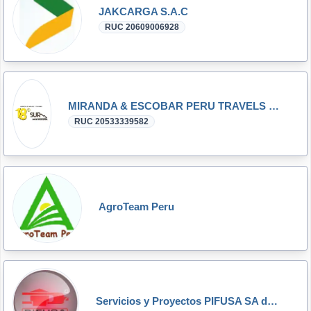
JAKCARGA S.A.C
RUC 20609006928
MIRANDA & ESCOBAR PERU TRAVELS S.A.C. - M & E PERU TRAVELS S.A.C.
RUC 20533339582
AgroTeam Peru
Servicios y Proyectos PIFUSA SA de CV