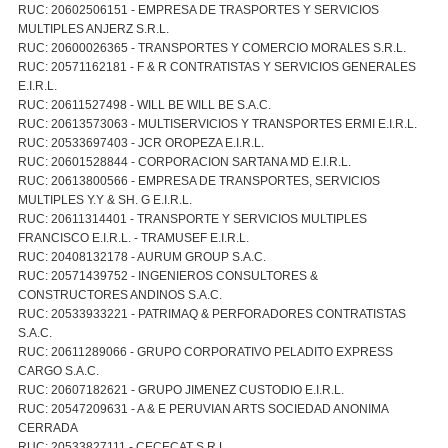
RUC: 20602506151 - EMPRESA DE TRASPORTES Y SERVICIOS
MULTIPLES ANJERZ S.R.L.
RUC: 20600026365 - TRANSPORTES Y COMERCIO MORALES S.R.L.
RUC: 20571162181 - F & R CONTRATISTAS Y SERVICIOS GENERALES
E.I.R.L.
RUC: 20611527498 - WILL BE WILL BE S.A.C.
RUC: 20613573063 - MULTISERVICIOS Y TRANSPORTES ERMI E.I.R.L.
RUC: 20533697403 - JCR OROPEZA E.I.R.L.
RUC: 20601528844 - CORPORACION SARTANA MD E.I.R.L.
RUC: 20613800566 - EMPRESA DE TRANSPORTES, SERVICIOS
MULTIPLES Y.Y & SH. G E.I.R.L.
RUC: 20611314401 - TRANSPORTE Y SERVICIOS MULTIPLES
FRANCISCO E.I.R.L. - TRAMUSEF E.I.R.L.
RUC: 20408132178 - AURUM GROUP S.A.C.
RUC: 20571439752 - INGENIEROS CONSULTORES &
CONSTRUCTORES ANDINOS S.A.C.
RUC: 20533933221 - PATRIMAQ & PERFORADORES CONTRATISTAS
S.A.C.
RUC: 20611289066 - GRUPO CORPORATIVO PELADITO EXPRESS
CARGO S.A.C.
RUC: 20607182621 - GRUPO JIMENEZ CUSTODIO E.I.R.L.
RUC: 20547209631 - A & E PERUVIAN ARTS SOCIEDAD ANONIMA
CERRADA
RUC: 20533827111 - CECECAT S.R.L.