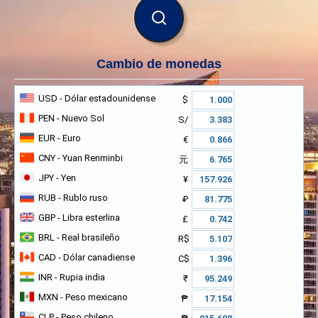
BUSCAR
Cambio de monedas
USD
- Dólar estadounidense
$
PEN
- Nuevo Sol
S/
EUR
- Euro
€
CNY
- Yuan Renminbi
元
JPY
- Yen
¥
RUB
- Rublo ruso
₽
GBP
- Libra esterlina
£
BRL
- Real brasileño
R$
CAD
- Dólar canadiense
C$
INR
- Rupia india
₹
MXN
- Peso mexicano
₱
CLP
- Peso chileno