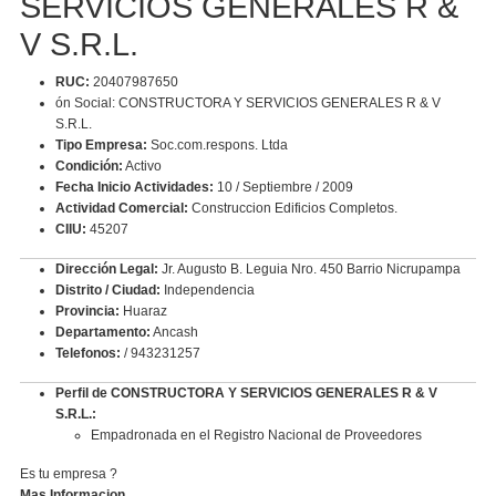
SERVICIOS GENERALES R &
V S.R.L.
RUC:
20407987650
ón Social: CONSTRUCTORA Y SERVICIOS GENERALES R & V
S.R.L.
Tipo Empresa:
Soc.com.respons. Ltda
Condición:
Activo
Fecha Inicio Actividades:
10 / Septiembre / 2009
Actividad Comercial:
Construccion Edificios Completos.
CIIU:
45207
Dirección Legal:
Jr. Augusto B. Leguia Nro. 450 Barrio Nicrupampa
Distrito / Ciudad:
Independencia
Provincia:
Huaraz
Departamento:
Ancash
Telefonos:
/ 943231257
Perfil de CONSTRUCTORA Y SERVICIOS GENERALES R & V
S.R.L.:
Empadronada en el Registro Nacional de Proveedores
Es tu empresa ?
Mas Informacion