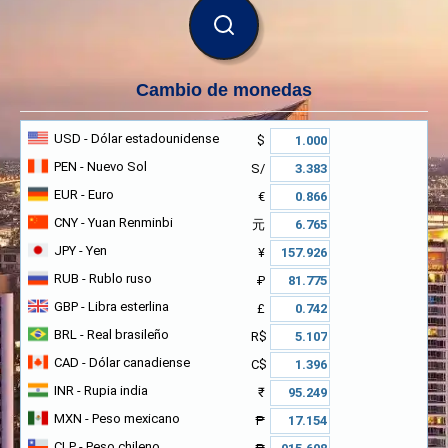
BUSCAR
Cambio de monedas
USD
- Dólar estadounidense
$
PEN
- Nuevo Sol
S/
EUR
- Euro
€
CNY
- Yuan Renminbi
元
JPY
- Yen
¥
RUB
- Rublo ruso
₽
GBP
- Libra esterlina
£
BRL
- Real brasileño
R$
CAD
- Dólar canadiense
C$
INR
- Rupia india
₹
MXN
- Peso mexicano
₱
CLP
- Peso chileno