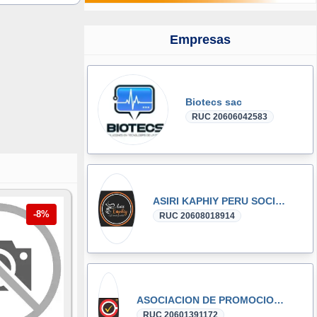
Empresas
Biotecs sac
RUC 20606042583
ASIRI KAPHIY PERU SOCIEDAD ANONIMA CERRADA
-8%
RUC 20608018914
ASOCIACION DE PROMOCION DE CAFES ESPECIALES - SELVA CENTRAL - PROCAFES - SELVA CENTRAL
RUC 20601391172