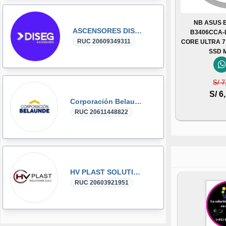
NB ASUS 
ASCENSORES DISEG
B3406CCA-L
RUC 20609349311
CORE ULTRA 7
SSD 
S/ 7
S/ 6
Corporación Belaunde
RUC 20611448822
HV PLAST SOLUTIONS
RUC 20603921951