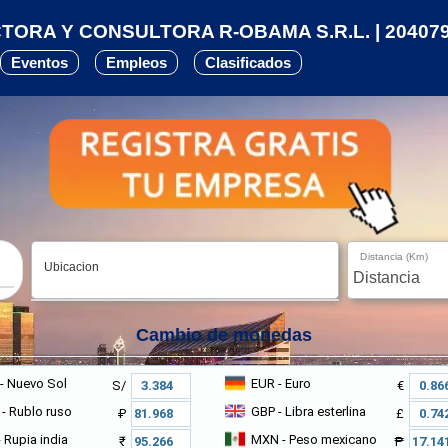
ORA Y CONSULTORA R-OBAMA S.R.L. | 20407
Eventos
Empleos
Clasificados
Distancia (Km)
Ubicacion
Cambio de monedas
- Nuevo Sol
EUR
- Euro
S/
€
- Rublo ruso
GBP
- Libra esterlina
₽
£
 Rupia india
MXN
- Peso mexicano
₹
₱