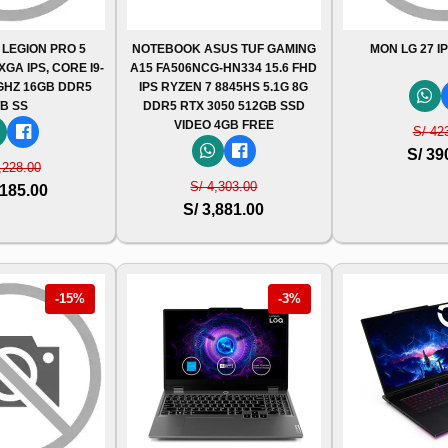
 LEGION PRO 5
NOTEBOOK ASUS TUF GAMING
MON LG 27 I
XGA IPS, CORE I9-
A15 FA506NCG-HN334 15.6 FHD
8GHZ 16GB DDR5
IPS RYZEN 7 8845HS 5.1G 8G
TB SS
DDR5 RTX 3050 512GB SSD
VIDEO 4GB FREE
S/ 42
S/ 39
,228.00
S/ 4,303.00
,185.00
S/ 3,881.00
-15%
-3%