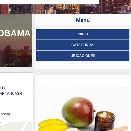
Menu
-OBAMA
INICIO
CATEGORIAS
UBICACIONES
 117
ARI, ANCASH
mpresa