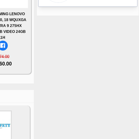
MING LENOVO
10, 18 WQUXGA
TRA 9 275HX
TB VIDEO 24GB
11H
74.00
760.00