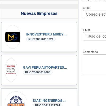
Email
Nuevas Empresas
Título
INNOVESTPERU MIREYKA GROUP SAC
RUC 20616113721
Comentario
GAVI PERU AUTOPARTES DONGFENG y DFSK GLORY
RUC 20603618603
DIAZ INGENIEROS SRL
RUC 20612221791