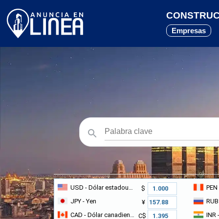
CONSTRUCT
Empresas
USD
- Dólar estadounidense
PEN
$
JPY
- Yen
RUB
¥
CAD
- Dólar canadiense
INR
-
C$