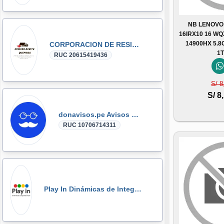
NB LENOVO
16IRX10 16 WQ
14900HX 5.
CORPORACION DE RESIDUOS SEGOVIA.PERU SAC
1
RUC 20615419436
S/ 8
S/ 8
donavisos.pe Avisos Clasificados
RUC 10706714311
Play In Dinámicas de Integración, Gymkanas, Eventos Corporativos