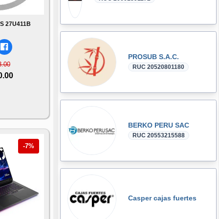
PS 27U411B
PROSUB S.A.C.
3.00
RUC 20520801180
0.00
BERKO PERU SAC
RUC 20553215588
-7%
Casper cajas fuertes