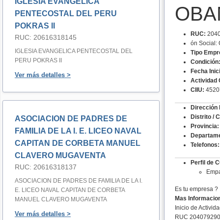
IGLESIA EVANGELICA
OBAM
PENTECOSTAL DEL PERU
POKRAS II
RUC:
2040
RUC: 20616318145
ón Socia
IGLESIA EVANGELICA PENTECOSTAL DEL
Tipo Empr
PERU POKRAS II
Condición
Fecha Inic
Ver más detalles >
Actividad 
CIIU:
4520
Dirección 
Distrito / 
ASOCIACION DE PADRES DE
Provincia:
FAMILIA DE LA I. E. LICEO NAVAL
Departame
CAPITAN DE CORBETA MANUEL
Telefonos:
CLAVERO MUGAVENTA
Perfil d
RUC: 20616318137
Empa
ASOCIACION DE PADRES DE FAMILIA DE LA I.
Es tu empresa ?
E. LICEO NAVAL CAPITAN DE CORBETA
Mas Informacio
MANUEL CLAVERO MUGAVENTA
Inicio de Activid
Ver más detalles >
RUC 20407929