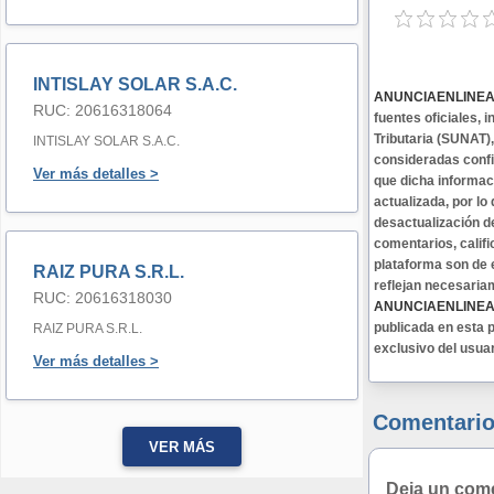
INTISLAY SOLAR S.A.C.
ANUNCIAENLINE
RUC: 20616318064
fuentes oficiales,
Tributaria (SUNAT)
INTISLAY SOLAR S.A.C.
consideradas confi
Ver más detalles >
que dicha informa
actualizada, por lo
desactualización d
comentarios, califi
plataforma son de 
RAIZ PURA S.R.L.
reflejan necesaria
RUC: 20616318030
ANUNCIAENLINE
publicada en esta p
RAIZ PURA S.R.L.
exclusivo del usua
Ver más detalles >
Comentario
VER MÁS
Deja un com