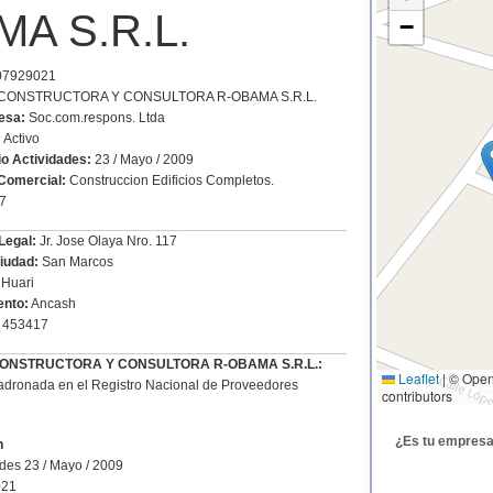
A S.R.L.
−
7929021
l: CONSTRUCTORA Y CONSULTORA R-OBAMA S.R.L.
esa:
Soc.com.respons. Ltda
:
Activo
io Actividades:
23 / Mayo / 2009
Comercial:
Construccion Edificios Completos.
7
Legal:
Jr. Jose Olaya Nro. 117
Ciudad:
San Marcos
Huari
nto:
Ancash
453417
e CONSTRUCTORA Y CONSULTORA R-OBAMA S.R.L.:
Leaflet
|
© Open
dronada en el Registro Nacional de Proveedores
contributors
¿Es tu empres
n
ades 23 / Mayo / 2009
021