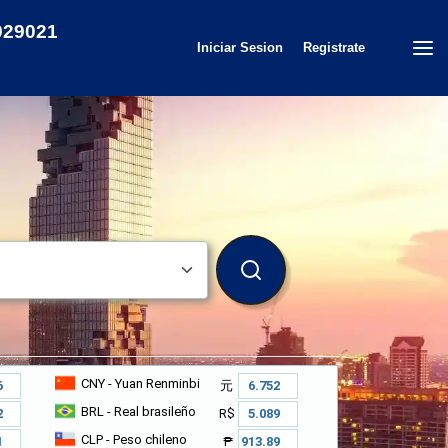
929021
Iniciar Sesion
Registrate
BUSCAR
CNY
- Yuan Renminbi
元
BRL
- Real brasileño
R$
CLP
- Peso chileno
₱