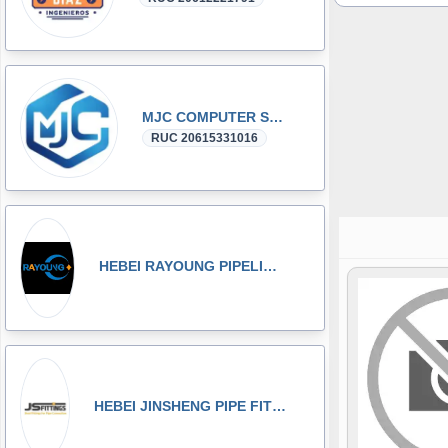
MJC COMPUTER SAC
RUC 20615331016
HEBEI RAYOUNG PIPELINE TECHNOLOGY CO., LTD
HEBEI JINSHENG PIPE FITTING MANUFACTURING CO., LT