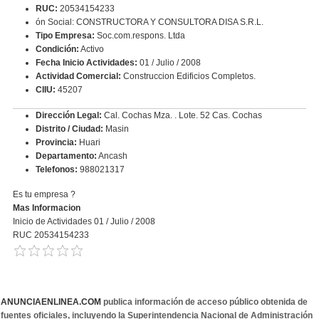
RUC:
20534154233
ón Social: CONSTRUCTORA Y CONSULTORA DISA S.R.L.
Tipo Empresa:
Soc.com.respons. Ltda
Condición:
Activo
Fecha Inicio Actividades:
01 / Julio / 2008
Actividad Comercial:
Construccion Edificios Completos.
CIIU:
45207
Dirección Legal:
Cal. Cochas Mza. . Lote. 52 Cas. Cochas
Distrito / Ciudad:
Masin
Provincia:
Huari
Departamento:
Ancash
Telefonos:
988021317
Es tu empresa ?
Mas Informacion
Inicio de Actividades 01 / Julio / 2008
RUC 20534154233
ANUNCIAENLINEA.COM
publica información de acceso público obtenida de
fuentes oficiales, incluyendo la Superintendencia Nacional de Administración