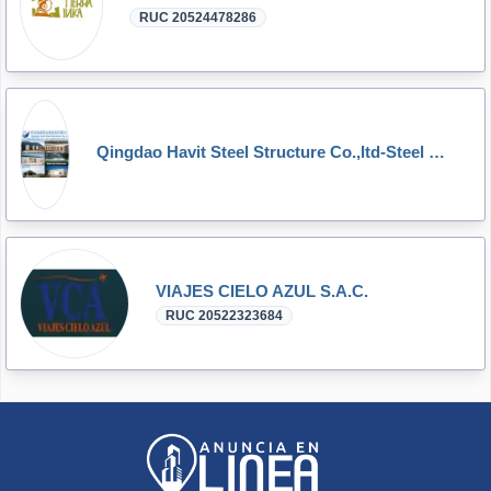
RUC 20524478286
Qingdao Havit Steel Structure Co.,ltd-Steel Workshop,Steel Warehouse,Steel Shed,Prefabricated Steel
VIAJES CIELO AZUL S.A.C.
RUC 20522323684