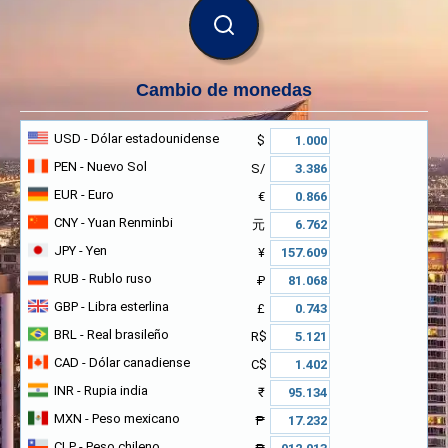
BUSCAR
Cambio de monedas
USD
- Dólar estadounidense
$
PEN
- Nuevo Sol
S/
EUR
- Euro
€
CNY
- Yuan Renminbi
元
JPY
- Yen
¥
RUB
- Rublo ruso
₽
GBP
- Libra esterlina
£
BRL
- Real brasileño
R$
CAD
- Dólar canadiense
C$
INR
- Rupia india
₹
MXN
- Peso mexicano
₱
CLP
- Peso chileno