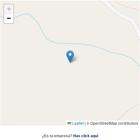
+
−
Leaflet
|
© OpenStreetMap contributors
¿Es tu empresa?
Has click aquí