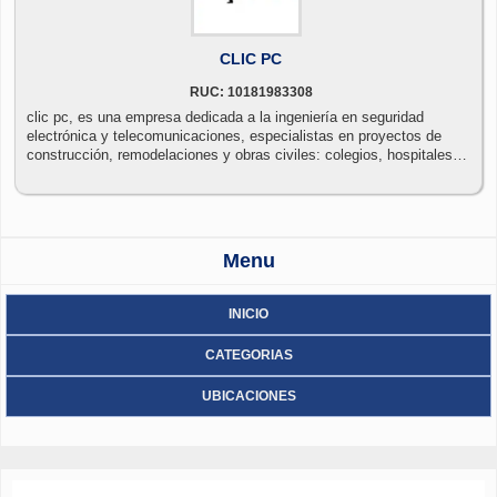
CLIC PC
RUC: 10181983308
clic pc, es una empresa dedicada a la ingeniería en seguridad
electrónica y telecomunicaciones, especialistas en proyectos de
construcción, remodelaciones y obras civiles: colegios, hospitales,
hoteles, restaurantes, discotecas, condominios, oficinas,
almacenes, plantas industriales, etc. contamos con personal técnico
altamente calificado, instalando en el mercado productos de las
mejores marcas líderes en el área de la seguridad electrónica y
telecomunicaciones, desarrollando proyectos de media y alta
Menu
complejidad. obtenga todas las soluciones integrales para su
necesidad en un solo lugar y con el mejor precio del mercado.
INICIO
CATEGORIAS
UBICACIONES