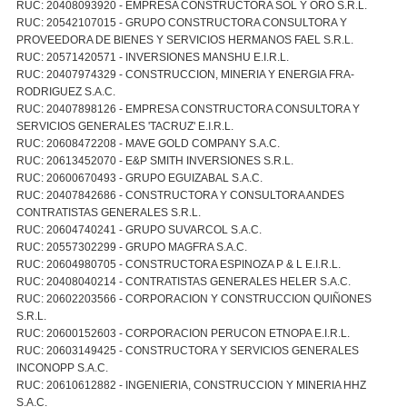
RUC: 20408093920 - EMPRESA CONSTRUCTORA SOL Y ORO S.R.L.
RUC: 20542107015 - GRUPO CONSTRUCTORA CONSULTORA Y
PROVEEDORA DE BIENES Y SERVICIOS HERMANOS FAEL S.R.L.
RUC: 20571420571 - INVERSIONES MANSHU E.I.R.L.
RUC: 20407974329 - CONSTRUCCION, MINERIA Y ENERGIA FRA-
RODRIGUEZ S.A.C.
RUC: 20407898126 - EMPRESA CONSTRUCTORA CONSULTORA Y
SERVICIOS GENERALES 'TACRUZ' E.I.R.L.
RUC: 20608472208 - MAVE GOLD COMPANY S.A.C.
RUC: 20613452070 - E&P SMITH INVERSIONES S.R.L.
RUC: 20600670493 - GRUPO EGUIZABAL S.A.C.
RUC: 20407842686 - CONSTRUCTORA Y CONSULTORA ANDES
CONTRATISTAS GENERALES S.R.L.
RUC: 20604740241 - GRUPO SUVARCOL S.A.C.
RUC: 20557302299 - GRUPO MAGFRA S.A.C.
RUC: 20604980705 - CONSTRUCTORA ESPINOZA P & L E.I.R.L.
RUC: 20408040214 - CONTRATISTAS GENERALES HELER S.A.C.
RUC: 20602203566 - CORPORACION Y CONSTRUCCION QUIÑONES
S.R.L.
RUC: 20600152603 - CORPORACION PERUCON ETNOPA E.I.R.L.
RUC: 20603149425 - CONSTRUCTORA Y SERVICIOS GENERALES
INCONOPP S.A.C.
RUC: 20610612882 - INGENIERIA, CONSTRUCCION Y MINERIA HHZ
S.A.C.