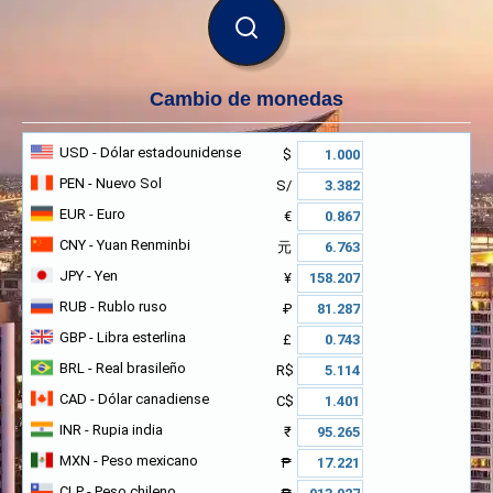
BUSCAR
Cambio de monedas
USD
- Dólar estadounidense
$
PEN
- Nuevo Sol
S/
EUR
- Euro
€
CNY
- Yuan Renminbi
元
JPY
- Yen
¥
RUB
- Rublo ruso
₽
GBP
- Libra esterlina
£
BRL
- Real brasileño
R$
CAD
- Dólar canadiense
C$
INR
- Rupia india
₹
MXN
- Peso mexicano
₱
CLP
- Peso chileno