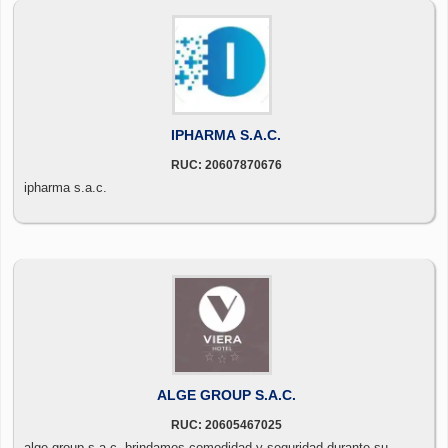
IPHARMA S.A.C.
RUC: 20607870676
ipharma s.a.c.
ALGE GROUP S.A.C.
RUC: 20605467025
alge group s.a.c. brindamos comodidad y seguridad durante su