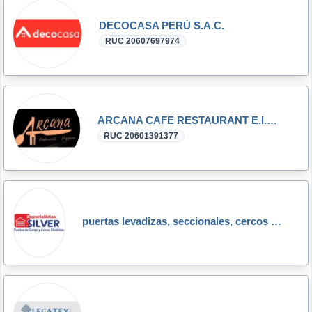
DECOCASA PERÚ S.A.C.
RUC 20607697974
ARCANA CAFE RESTAURANT E.I.R.L.
RUC 20601391377
puertas levadizas, seccionales, cercos eléctricos silver