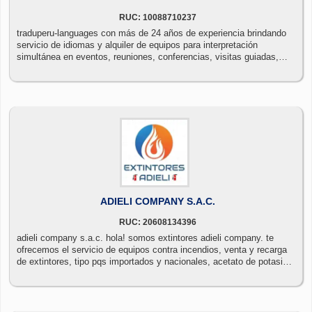
RUC: 10088710237
traduperu-languages con más de 24 años de experiencia brindando
servicio de idiomas y alquiler de equipos para interpretación
simultánea en eventos, reuniones, conferencias, visitas guiadas,
entrenamientos y lanzamientos de productos entre otros. nosotros
siempre seremos su aliado con los mejores profesionales en
traducción e intérpretes y con lo más alto en calidad en equipos (
william sound) de interpretación simultánean videos y audio. correo:
administracion@traduperu-languages.com
ADIELI COMPANY S.A.C.
RUC: 20608134396
adieli company s.a.c. hola! somos extintores adieli company. te
ofrecemos el servicio de equipos contra incendios, venta y recarga
de extintores, tipo pqs importados y nacionales, acetato de potasio,
co2, etc.